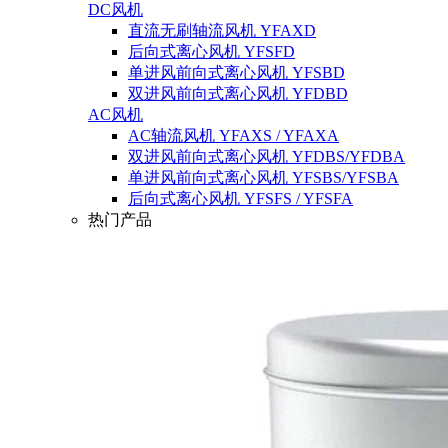
DC风机
直流无刷轴流风机 YFAXD
后向式离心风机 YFSFD
单进风前向式离心风机 YFSBD
双进风前向式离心风机 YFDBD
AC风机
AC轴流风机 YFAXS / YFAXA
双进风前向式离心风机 YFDBS/YFDBA
单进风前向式离心风机 YFSBS/YFSBA
后向式离心风机 YFSFS / YFSFA
热门产品