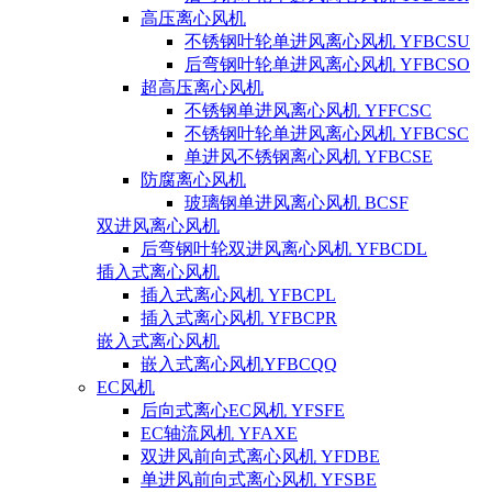
高压离心风机
不锈钢叶轮单进风离心风机 YFBCSU
后弯钢叶轮单进风离心风机 YFBCSO
超高压离心风机
不锈钢单进风离心风机 YFFCSC
不锈钢叶轮单进风离心风机 YFBCSC
单进风不锈钢离心风机 YFBCSE
防腐离心风机
玻璃钢单进风离心风机 BCSF
双进风离心风机
后弯钢叶轮双进风离心风机 YFBCDL
插入式离心风机
插入式离心风机 YFBCPL
插入式离心风机 YFBCPR
嵌入式离心风机
嵌入式离心风机YFBCQQ
EC风机
后向式离心EC风机 YFSFE
EC轴流风机 YFAXE
双进风前向式离心风机 YFDBE
单进风前向式离心风机 YFSBE