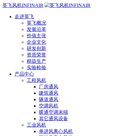
英飞风机INFINAIR
走进英飞
英飞概况
发展沿革
价值主张
企业文化
研发创新
资质荣誉
精益生产
实验检验
产品中心
工程风机
厂房通风
建筑通风
隧道通风
空调风机
暖通空调末端
其它通风设备
工业风机
单进风离心风机