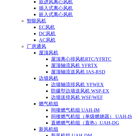
双进风离心风机
插入式离心风机
嵌入式离心风机
智能风机
EC风机
DC风机
AC风机
厂房通风
屋顶风机
屋顶离心排风机RTC/YFRTC
屋顶轴流风机 YFRTX
屋顶轴流送风机 IAS-RSD
边墙风机
边墙轴流排风机 YFWEX
防爆型边墙送风机 WSP-EX
边墙送排风机 WSF/WEF
燃气机组
间接燃气机组 UAH-IM
间接燃气机组（单级燃烧器） UAH-IS
直燃燃气机组（直热）UAH-DG
新风机组
新风机组 UAH-DM