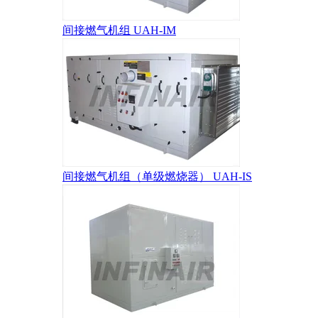
间接燃气机组 UAH-IM
间接燃气机组（单级燃烧器） UAH-IS