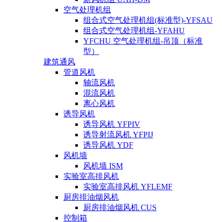
空气处理机组
组合式空气处理机组(标准型)-YFSAU
组合式空气处理机组-YFAHU
YFCHU 空气处理机组-吊顶（标准
型）
建筑通风
管道风机
轴流风机
混流风机
离心风机
诱导风机
诱导风机 YFPIV
诱导射流风机 YFPIJ
诱导风机 YDF
风机墙
风机墙 ISM
实验室高排风机
实验室高排风机 YFLEMF
厨房排油烟风机
厨房排油烟风机 CUS
控制箱