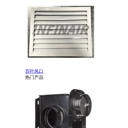
百叶风口
热门产品