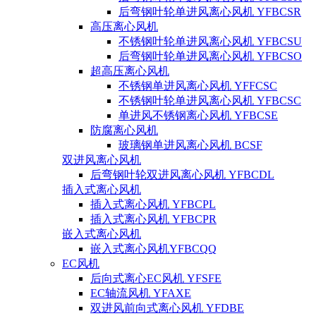
后弯钢叶轮单进风离心风机 YFBCSR
高压离心风机
不锈钢叶轮单进风离心风机 YFBCSU
后弯钢叶轮单进风离心风机 YFBCSO
超高压离心风机
不锈钢单进风离心风机 YFFCSC
不锈钢叶轮单进风离心风机 YFBCSC
单进风不锈钢离心风机 YFBCSE
防腐离心风机
玻璃钢单进风离心风机 BCSF
双进风离心风机
后弯钢叶轮双进风离心风机 YFBCDL
插入式离心风机
插入式离心风机 YFBCPL
插入式离心风机 YFBCPR
嵌入式离心风机
嵌入式离心风机YFBCQQ
EC风机
后向式离心EC风机 YFSFE
EC轴流风机 YFAXE
双进风前向式离心风机 YFDBE