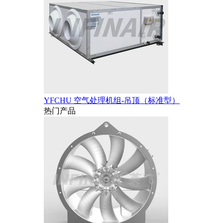
YFCHU 空气处理机组-吊顶（标准型）
热门产品