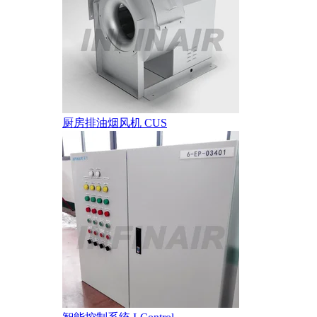
厨房排油烟风机 CUS