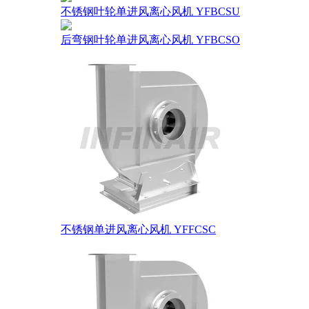
不锈钢叶轮单进风离心风机 YFBCSU
后弯钢叶轮单进风离心风机 YFBCSO
不锈钢单进风离心风机 YFFCSC