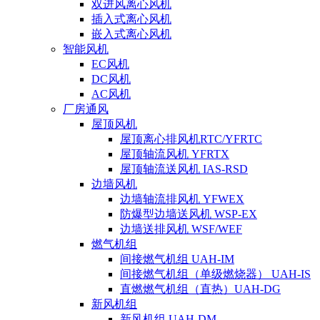
双进风离心风机
插入式离心风机
嵌入式离心风机
智能风机
EC风机
DC风机
AC风机
厂房通风
屋顶风机
屋顶离心排风机RTC/YFRTC
屋顶轴流风机 YFRTX
屋顶轴流送风机 IAS-RSD
边墙风机
边墙轴流排风机 YFWEX
防爆型边墙送风机 WSP-EX
边墙送排风机 WSF/WEF
燃气机组
间接燃气机组 UAH-IM
间接燃气机组（单级燃烧器） UAH-IS
直燃燃气机组（直热）UAH-DG
新风机组
新风机组 UAH-DM