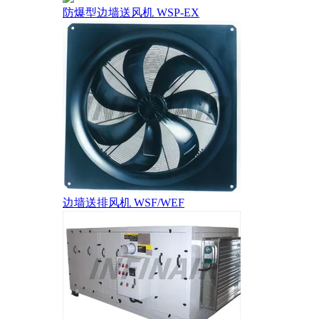
防爆型边墙送风机 WSP-EX
边墙送排风机 WSF/WEF