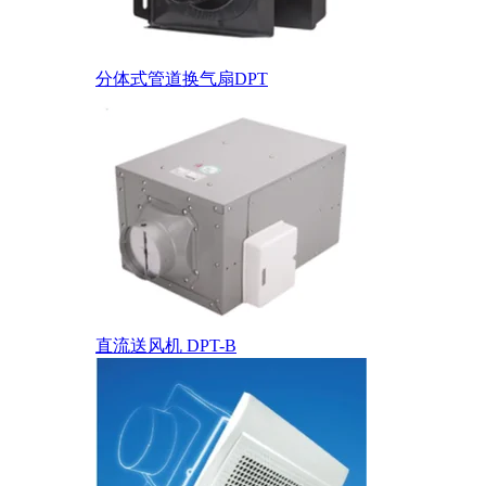
分体式管道换气扇DPT
直流送风机 DPT-B