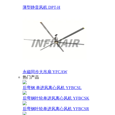
薄型静音风机 DPT-H
永磁同步大吊扇 YFCAW
热门产品
后弯钢 单进风离心风机 YFBCSL
后弯钢叶轮单进风离心风机 YFBCSK
后弯钢叶轮单进风离心风机 YFBCSR