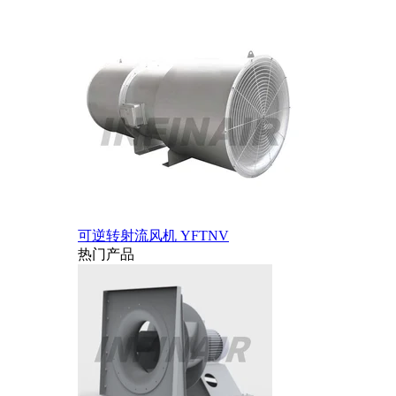
可逆转射流风机 YFTNV
热门产品