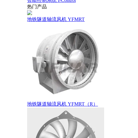
智能控制系统 I-Control
热门产品
地铁隧道轴流风机 YFMRT
地铁隧道轴流风机 YFMRT（R）