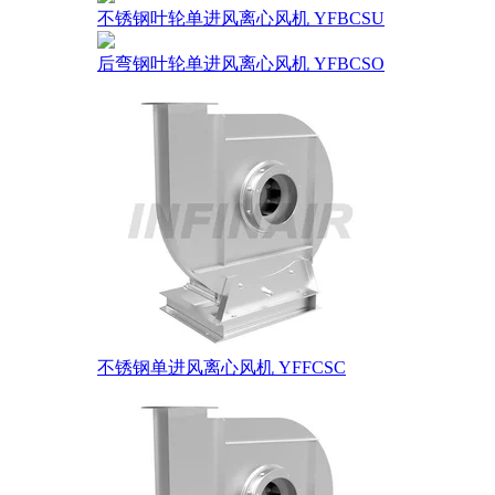
不锈钢叶轮单进风离心风机 YFBCSU
后弯钢叶轮单进风离心风机 YFBCSO
不锈钢单进风离心风机 YFFCSC