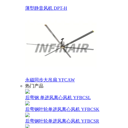
薄型静音风机 DPT-H
永磁同步大吊扇 YFCAW
热门产品
后弯钢 单进风离心风机 YFBCSL
后弯钢叶轮单进风离心风机 YFBCSK
后弯钢叶轮单进风离心风机 YFBCSR