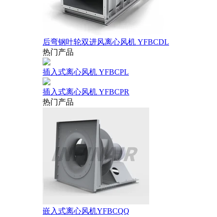
后弯钢叶轮双进风离心风机 YFBCDL
热门产品
插入式离心风机 YFBCPL
插入式离心风机 YFBCPR
热门产品
嵌入式离心风机YFBCQQ