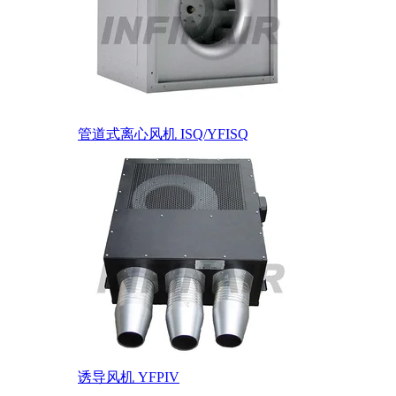
管道式离心风机 ISQ/YFISQ
诱导风机 YFPIV