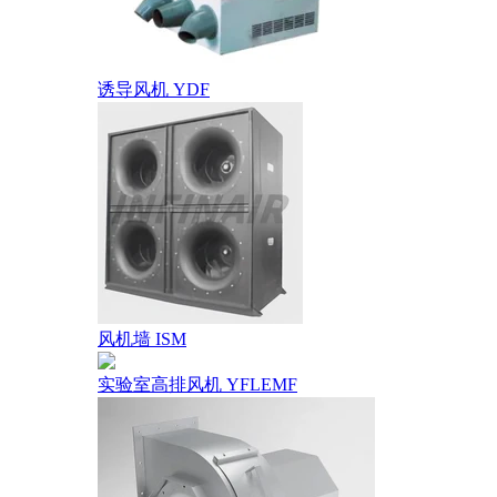
诱导风机 YDF
风机墙 ISM
实验室高排风机 YFLEMF