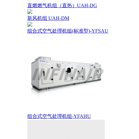
直燃燃气机组（直热）UAH-DG
新风机组 UAH-DM
组合式空气处理机组(标准型)-YFSAU
组合式空气处理机组-YFAHU