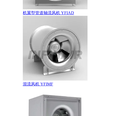
机翼型管道轴流风机 YFIAD
混流风机 YFIMF