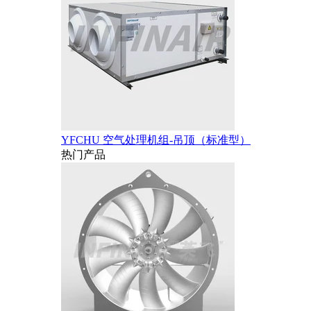
YFCHU 空气处理机组-吊顶（标准型）
热门产品