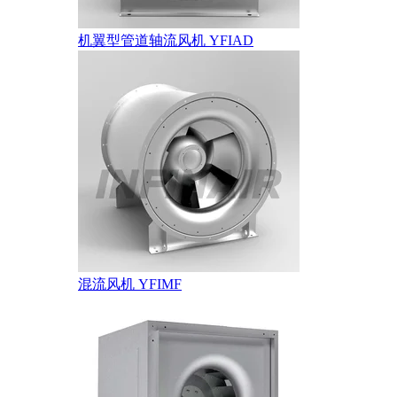
机翼型管道轴流风机 YFIAD
混流风机 YFIMF