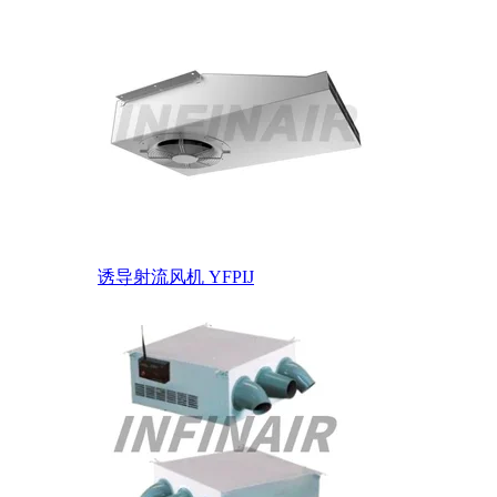
诱导射流风机 YFPIJ