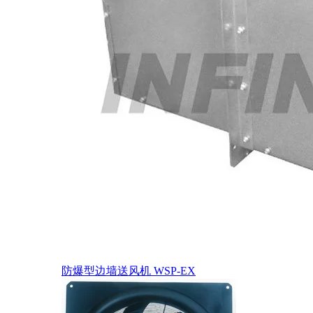
防爆型边墙送风机 WSP-EX