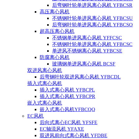
后弯钢叶轮单进风离心风机 YFBCSR
高压离心风机
不锈钢叶轮单进风离心风机 YFBCSU
后弯钢叶轮单进风离心风机 YFBCSO
超高压离心风机
不锈钢单进风离心风机 YFFCSC
不锈钢叶轮单进风离心风机 YFBCSC
单进风不锈钢离心风机 YFBCSE
防腐离心风机
玻璃钢单进风离心风机 BCSF
双进风离心风机
后弯钢叶轮双进风离心风机 YFBCDL
插入式离心风机
插入式离心风机 YFBCPL
插入式离心风机 YFBCPR
嵌入式离心风机
嵌入式离心风机YFBCQQ
EC风机
后向式离心EC风机 YFSFE
EC轴流风机 YFAXE
双进风前向式离心风机 YFDBE