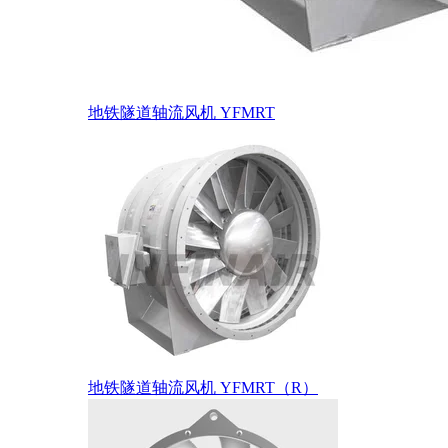
地铁隧道轴流风机 YFMRT
地铁隧道轴流风机 YFMRT（R）