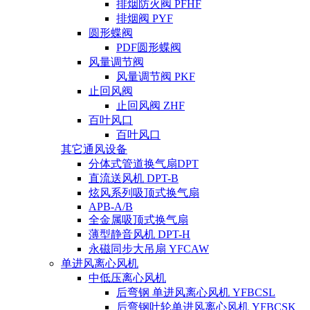
排烟防火阀 PFHF
排烟阀 PYF
圆形蝶阀
PDF圆形蝶阀
风量调节阀
风量调节阀 PKF
止回风阀
止回风阀 ZHF
百叶风口
百叶风口
其它通风设备
分体式管道换气扇DPT
直流送风机 DPT-B
炫风系列吸顶式换气扇
APB-A/B
全金属吸顶式换气扇
薄型静音风机 DPT-H
永磁同步大吊扇 YFCAW
单进风离心风机
中低压离心风机
后弯钢 单进风离心风机 YFBCSL
后弯钢叶轮单进风离心风机 YFBCSK