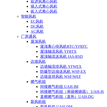
双进风离心风机
插入式离心风机
嵌入式离心风机
智能风机
EC风机
DC风机
AC风机
厂房通风
屋顶风机
屋顶离心排风机RTC/YFRTC
屋顶轴流风机 YFRTX
屋顶轴流送风机 IAS-RSD
边墙风机
边墙轴流排风机 YFWEX
防爆型边墙送风机 WSP-EX
边墙送排风机 WSF/WEF
燃气机组
间接燃气机组 UAH-IM
间接燃气机组（单级燃烧器） UAH-IS
直燃燃气机组（直热）UAH-DG
新风机组
新风机组 UAH-DM