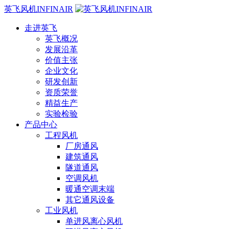
英飞风机INFINAIR
走进英飞
英飞概况
发展沿革
价值主张
企业文化
研发创新
资质荣誉
精益生产
实验检验
产品中心
工程风机
厂房通风
建筑通风
隧道通风
空调风机
暖通空调末端
其它通风设备
工业风机
单进风离心风机