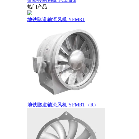
智能控制系统 I-Control
热门产品
地铁隧道轴流风机 YFMRT
地铁隧道轴流风机 YFMRT（R）