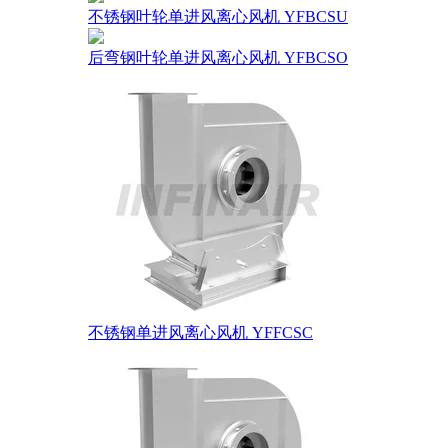
不锈钢叶轮单进风离心风机 YFBCSU
后弯钢叶轮单进风离心风机 YFBCSO
不锈钢单进风离心风机 YFFCSC