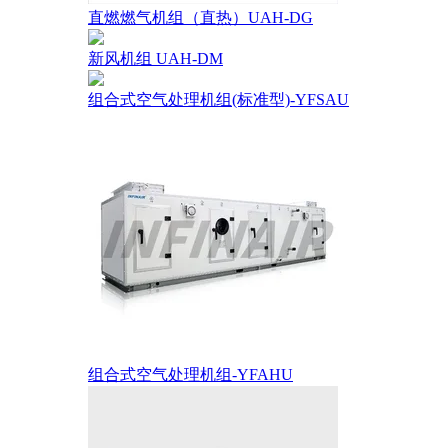
直燃燃气机组（直热）UAH-DG
新风机组 UAH-DM
组合式空气处理机组(标准型)-YFSAU
组合式空气处理机组-YFAHU