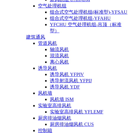
空气处理机组
组合式空气处理机组(标准型)-YFSAU
组合式空气处理机组-YFAHU
YFCHU 空气处理机组-吊顶（标准
型）
建筑通风
管道风机
轴流风机
混流风机
离心风机
诱导风机
诱导风机 YFPIV
诱导射流风机 YFPIJ
诱导风机 YDF
风机墙
风机墙 ISM
实验室高排风机
实验室高排风机 YFLEMF
厨房排油烟风机
厨房排油烟风机 CUS
控制箱