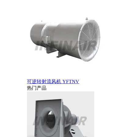
可逆转射流风机 YFTNV
热门产品