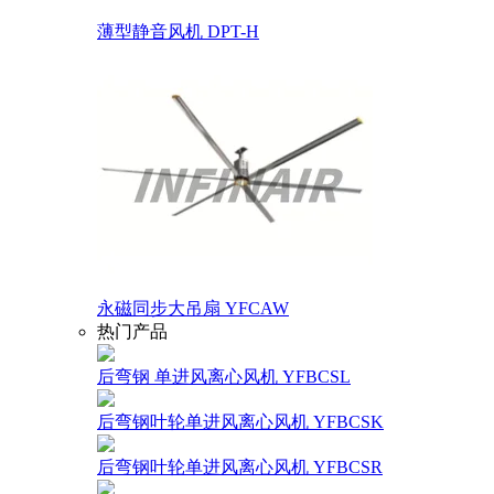
薄型静音风机 DPT-H
永磁同步大吊扇 YFCAW
热门产品
后弯钢 单进风离心风机 YFBCSL
后弯钢叶轮单进风离心风机 YFBCSK
后弯钢叶轮单进风离心风机 YFBCSR