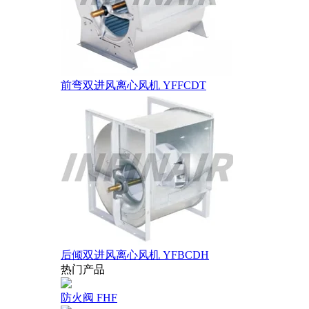
前弯双进风离心风机 YFFCDT
后倾双进风离心风机 YFBCDH
热门产品
防火阀 FHF