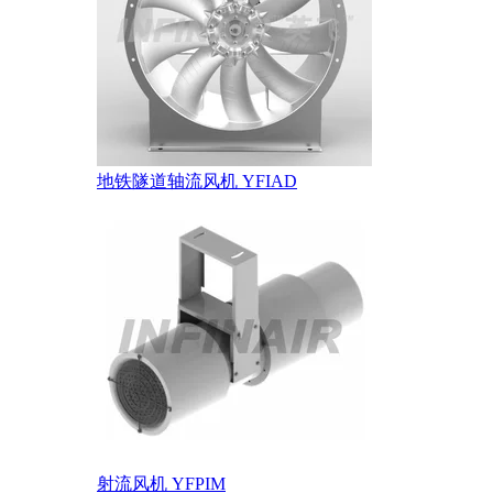
地铁隧道轴流风机 YFIAD
射流风机 YFPIM