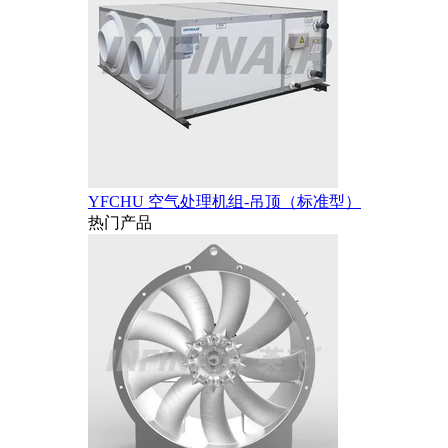
YFCHU 空气处理机组-吊顶（标准型）
热门产品