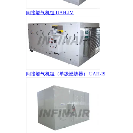
间接燃气机组 UAH-IM
间接燃气机组（单级燃烧器） UAH-IS