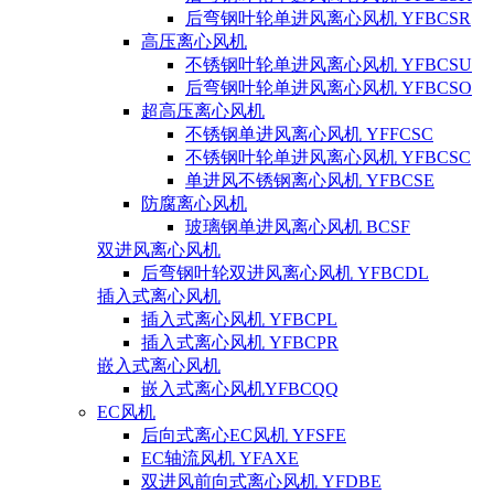
后弯钢叶轮单进风离心风机 YFBCSR
高压离心风机
不锈钢叶轮单进风离心风机 YFBCSU
后弯钢叶轮单进风离心风机 YFBCSO
超高压离心风机
不锈钢单进风离心风机 YFFCSC
不锈钢叶轮单进风离心风机 YFBCSC
单进风不锈钢离心风机 YFBCSE
防腐离心风机
玻璃钢单进风离心风机 BCSF
双进风离心风机
后弯钢叶轮双进风离心风机 YFBCDL
插入式离心风机
插入式离心风机 YFBCPL
插入式离心风机 YFBCPR
嵌入式离心风机
嵌入式离心风机YFBCQQ
EC风机
后向式离心EC风机 YFSFE
EC轴流风机 YFAXE
双进风前向式离心风机 YFDBE