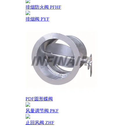
排烟防火阀 PFHF
排烟阀 PYF
PDF圆形蝶阀
风量调节阀 PKF
止回风阀 ZHF