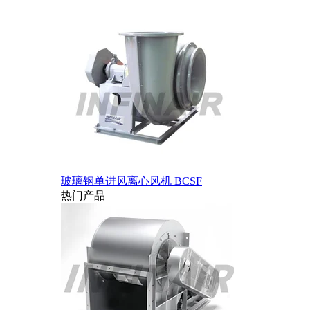
玻璃钢单进风离心风机 BCSF
热门产品