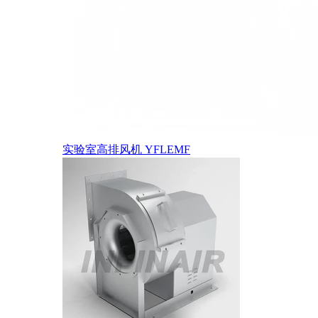
实验室高排风机 YFLEMF