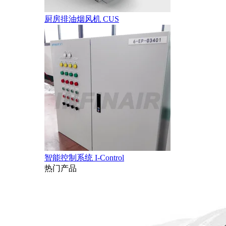
厨房排油烟风机 CUS
智能控制系统 I-Control
热门产品