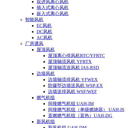
双进风离心风机
插入式离心风机
嵌入式离心风机
智能风机
EC风机
DC风机
AC风机
厂房通风
屋顶风机
屋顶离心排风机RTC/YFRTC
屋顶轴流风机 YFRTX
屋顶轴流送风机 IAS-RSD
边墙风机
边墙轴流排风机 YFWEX
防爆型边墙送风机 WSP-EX
边墙送排风机 WSF/WEF
燃气机组
间接燃气机组 UAH-IM
间接燃气机组（单级燃烧器） UAH-IS
直燃燃气机组（直热）UAH-DG
新风机组
新风机组 UAH-DM