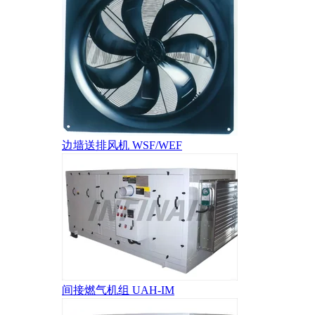
边墙送排风机 WSF/WEF
间接燃气机组 UAH-IM