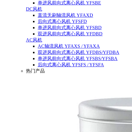
单进风前向式离心风机 YFSBE
DC风机
直流无刷轴流风机 YFAXD
后向式离心风机 YFSFD
单进风前向式离心风机 YFSBD
双进风前向式离心风机 YFDBD
AC风机
AC轴流风机 YFAXS / YFAXA
双进风前向式离心风机 YFDBS/YFDBA
单进风前向式离心风机 YFSBS/YFSBA
后向式离心风机 YFSFS / YFSFA
热门产品