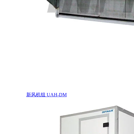
新风机组 UAH-DM