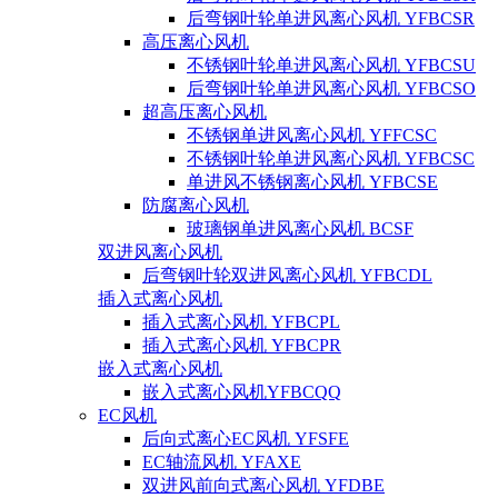
后弯钢叶轮单进风离心风机 YFBCSR
高压离心风机
不锈钢叶轮单进风离心风机 YFBCSU
后弯钢叶轮单进风离心风机 YFBCSO
超高压离心风机
不锈钢单进风离心风机 YFFCSC
不锈钢叶轮单进风离心风机 YFBCSC
单进风不锈钢离心风机 YFBCSE
防腐离心风机
玻璃钢单进风离心风机 BCSF
双进风离心风机
后弯钢叶轮双进风离心风机 YFBCDL
插入式离心风机
插入式离心风机 YFBCPL
插入式离心风机 YFBCPR
嵌入式离心风机
嵌入式离心风机YFBCQQ
EC风机
后向式离心EC风机 YFSFE
EC轴流风机 YFAXE
双进风前向式离心风机 YFDBE