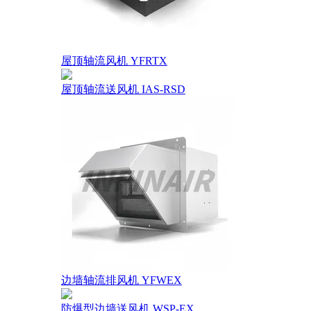
屋顶轴流风机 YFRTX
屋顶轴流送风机 IAS-RSD
边墙轴流排风机 YFWEX
防爆型边墙送风机 WSP-EX