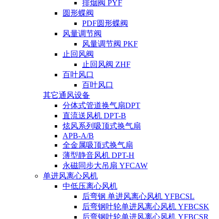
排烟阀 PYF
圆形蝶阀
PDF圆形蝶阀
风量调节阀
风量调节阀 PKF
止回风阀
止回风阀 ZHF
百叶风口
百叶风口
其它通风设备
分体式管道换气扇DPT
直流送风机 DPT-B
炫风系列吸顶式换气扇
APB-A/B
全金属吸顶式换气扇
薄型静音风机 DPT-H
永磁同步大吊扇 YFCAW
单进风离心风机
中低压离心风机
后弯钢 单进风离心风机 YFBCSL
后弯钢叶轮单进风离心风机 YFBCSK
后弯钢叶轮单进风离心风机 YFBCSR