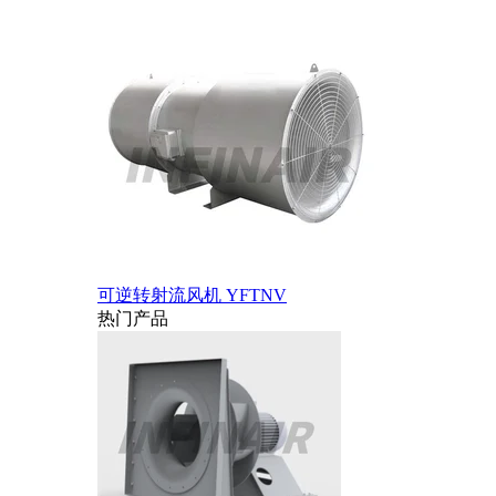
可逆转射流风机 YFTNV
热门产品