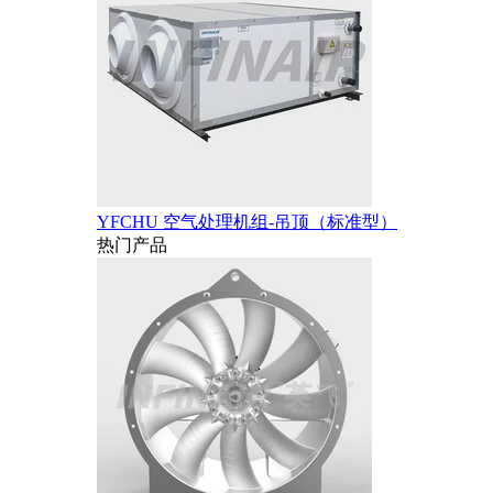
YFCHU 空气处理机组-吊顶（标准型）
热门产品