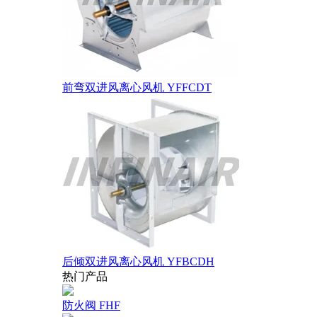
前弯双进风离心风机 YFFCDT
后倾双进风离心风机 YFBCDH
热门产品
防火阀 FHF