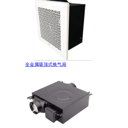
全金属吸顶式换气扇