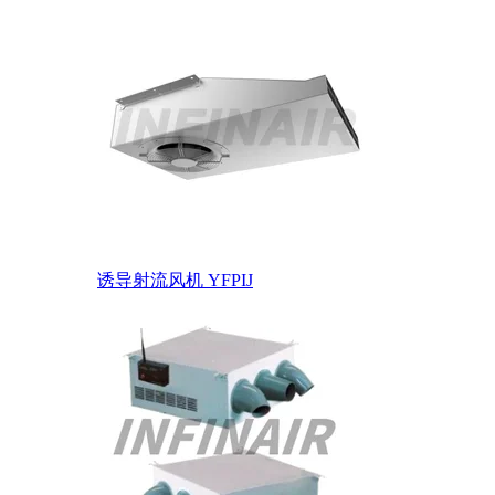
诱导射流风机 YFPIJ