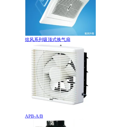
炫风系列吸顶式换气扇
APB-A/B