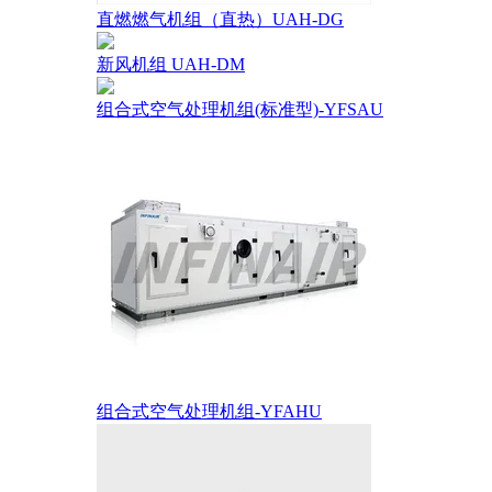
直燃燃气机组（直热）UAH-DG
新风机组 UAH-DM
组合式空气处理机组(标准型)-YFSAU
组合式空气处理机组-YFAHU