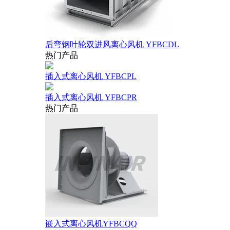
后弯钢叶轮双进风离心风机 YFBCDL
热门产品
插入式离心风机 YFBCPL
插入式离心风机 YFBCPR
热门产品
嵌入式离心风机YFBCQQ