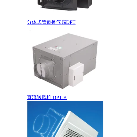
分体式管道换气扇DPT
直流送风机 DPT-B