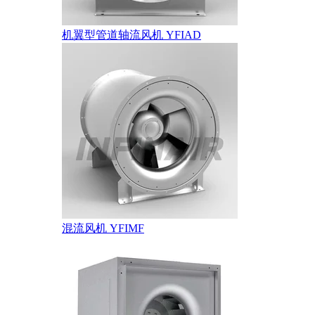
机翼型管道轴流风机 YFIAD
混流风机 YFIMF