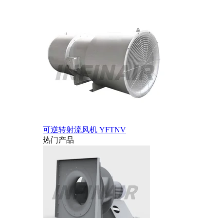
可逆转射流风机 YFTNV
热门产品