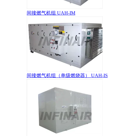
间接燃气机组 UAH-IM
间接燃气机组（单级燃烧器） UAH-IS