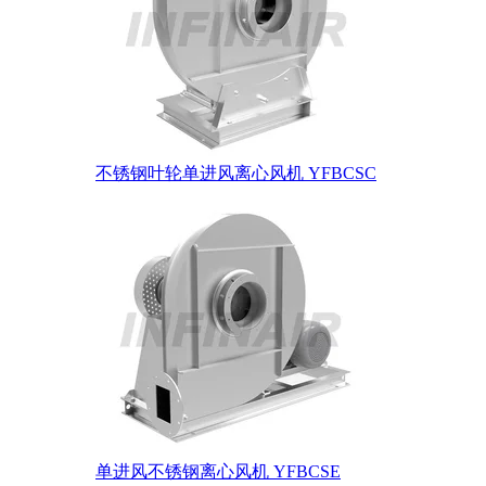
不锈钢叶轮单进风离心风机 YFBCSC
单进风不锈钢离心风机 YFBCSE