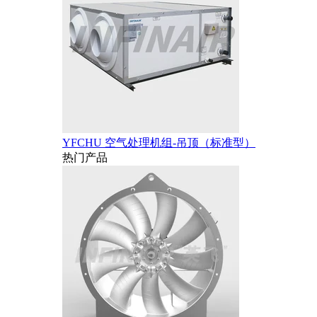
YFCHU 空气处理机组-吊顶（标准型）
热门产品