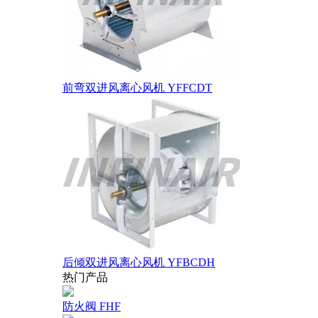
前弯双进风离心风机 YFFCDT
后倾双进风离心风机 YFBCDH
热门产品
防火阀 FHF