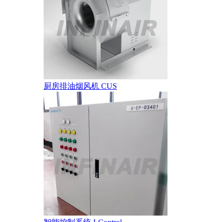
厨房排油烟风机 CUS