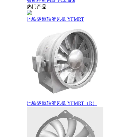
智能控制系统 I-Control
热门产品
地铁隧道轴流风机 YFMRT
地铁隧道轴流风机 YFMRT（R）