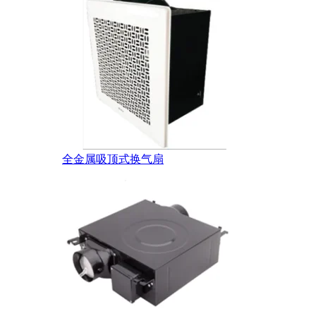
全金属吸顶式换气扇