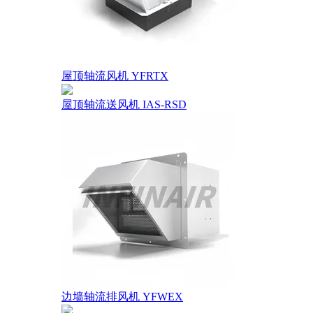
屋顶轴流风机 YFRTX
屋顶轴流送风机 IAS-RSD
边墙轴流排风机 YFWEX