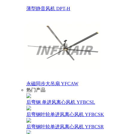
薄型静音风机 DPT-H
永磁同步大吊扇 YFCAW
热门产品
后弯钢 单进风离心风机 YFBCSL
后弯钢叶轮单进风离心风机 YFBCSK
后弯钢叶轮单进风离心风机 YFBCSR