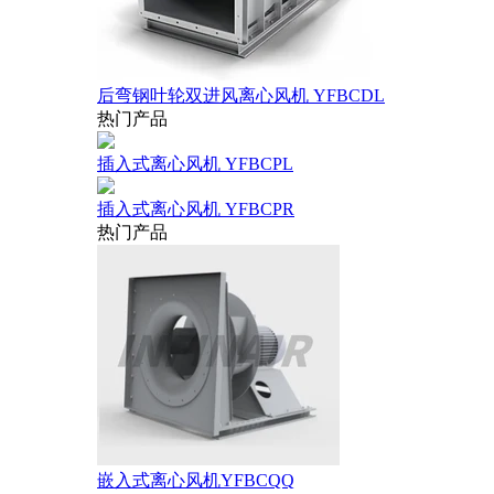
后弯钢叶轮双进风离心风机 YFBCDL
热门产品
插入式离心风机 YFBCPL
插入式离心风机 YFBCPR
热门产品
嵌入式离心风机YFBCQQ