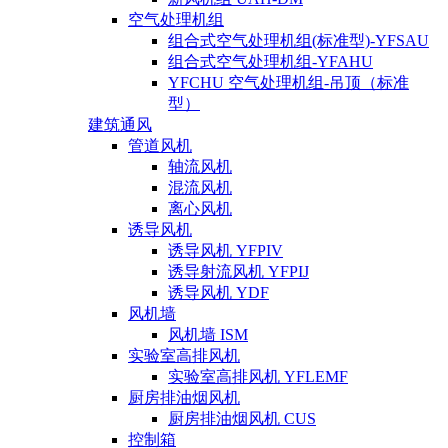
空气处理机组
组合式空气处理机组(标准型)-YFSAU
组合式空气处理机组-YFAHU
YFCHU 空气处理机组-吊顶（标准
型）
建筑通风
管道风机
轴流风机
混流风机
离心风机
诱导风机
诱导风机 YFPIV
诱导射流风机 YFPIJ
诱导风机 YDF
风机墙
风机墙 ISM
实验室高排风机
实验室高排风机 YFLEMF
厨房排油烟风机
厨房排油烟风机 CUS
控制箱