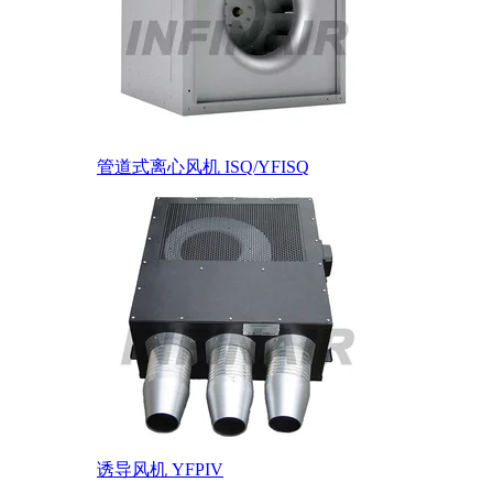
管道式离心风机 ISQ/YFISQ
诱导风机 YFPIV