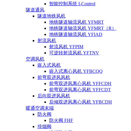
智能控制系统 I-Control
隧道通风
隧道地铁风机
地铁隧道轴流风机 YFMRT
地铁隧道轴流风机 YFMRT（R）
地铁隧道轴流风机 YFIAD
射流风机
射流风机 YFPIM
可逆转射流风机 YFTNV
空调风机
嵌入式风机
嵌入式离心风机 YFBCQQ
前弯双进风风机
前弯双进风离心风机 YFFCDH
前弯双进风离心风机 YFFCDT
后向双进风风机
后倾双进风离心风机 YFBCDH
暖通空调末端
防火阀
防火阀 FHF
排烟阀