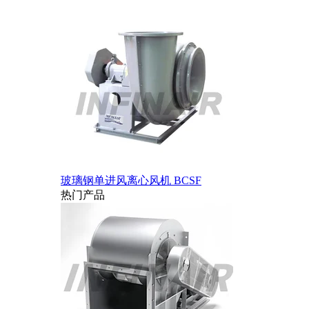
玻璃钢单进风离心风机 BCSF
热门产品