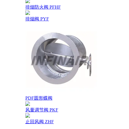
排烟防火阀 PFHF
排烟阀 PYF
PDF圆形蝶阀
风量调节阀 PKF
止回风阀 ZHF