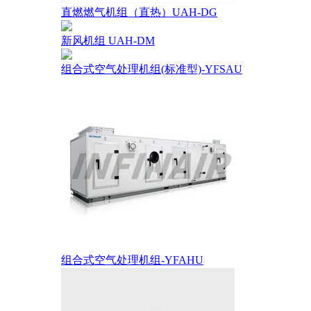
直燃燃气机组（直热）UAH-DG
新风机组 UAH-DM
组合式空气处理机组(标准型)-YFSAU
组合式空气处理机组-YFAHU