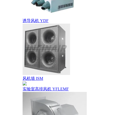
诱导风机 YDF
风机墙 ISM
实验室高排风机 YFLEMF