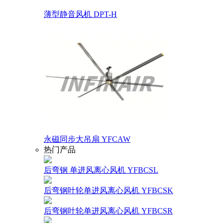
薄型静音风机 DPT-H
永磁同步大吊扇 YFCAW
热门产品
后弯钢 单进风离心风机 YFBCSL
后弯钢叶轮单进风离心风机 YFBCSK
后弯钢叶轮单进风离心风机 YFBCSR