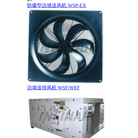
防爆型边墙送风机 WSP-EX
边墙送排风机 WSF/WEF