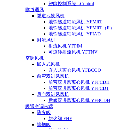
智能控制系统 I-Control
隧道通风
隧道地铁风机
地铁隧道轴流风机 YFMRT
地铁隧道轴流风机 YFMRT（R）
地铁隧道轴流风机 YFIAD
射流风机
射流风机 YFPIM
可逆转射流风机 YFTNV
空调风机
嵌入式风机
嵌入式离心风机 YFBCQQ
前弯双进风风机
前弯双进风离心风机 YFFCDH
前弯双进风离心风机 YFFCDT
后向双进风风机
后倾双进风离心风机 YFBCDH
暖通空调末端
防火阀
防火阀 FHF
排烟阀