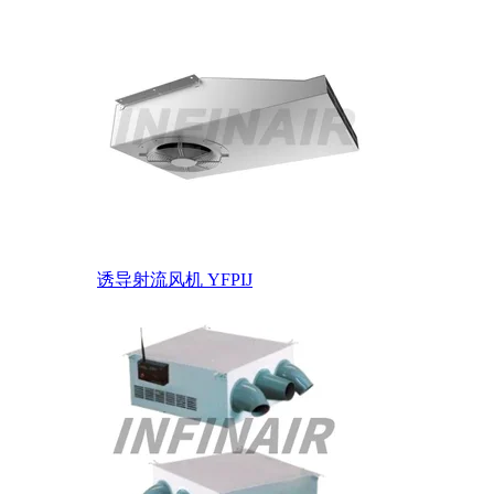
诱导射流风机 YFPIJ