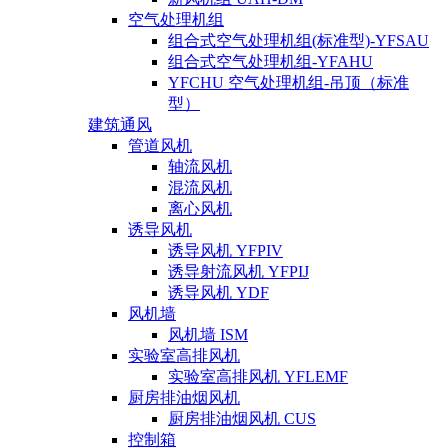
空气处理机组
组合式空气处理机组(标准型)-YFSAU
组合式空气处理机组-YFAHU
YFCHU 空气处理机组-吊顶（标准
型）
建筑通风
管道风机
轴流风机
混流风机
离心风机
诱导风机
诱导风机 YFPIV
诱导射流风机 YFPIJ
诱导风机 YDF
风机墙
风机墙 ISM
实验室高排风机
实验室高排风机 YFLEMF
厨房排油烟风机
厨房排油烟风机 CUS
控制箱