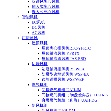
双进风离心风机
插入式离心风机
嵌入式离心风机
智能风机
EC风机
DC风机
AC风机
厂房通风
屋顶风机
屋顶离心排风机RTC/YFRTC
屋顶轴流风机 YFRTX
屋顶轴流送风机 IAS-RSD
边墙风机
边墙轴流排风机 YFWEX
防爆型边墙送风机 WSP-EX
边墙送排风机 WSF/WEF
燃气机组
间接燃气机组 UAH-IM
间接燃气机组（单级燃烧器） UAH-IS
直燃燃气机组（直热）UAH-DG
新风机组
新风机组 UAH-DM