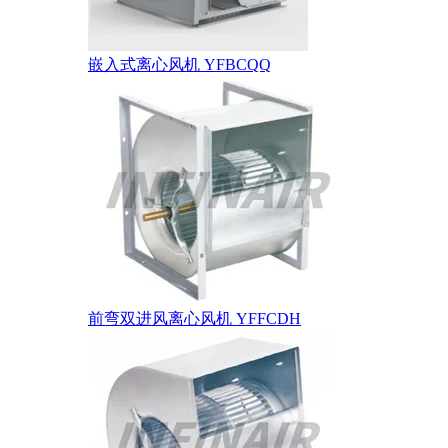
嵌入式离心风机 YFBCQQ
前弯双进风离心风机 YFFCDH