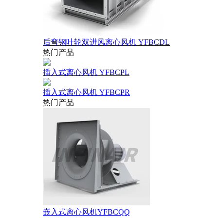
后弯钢叶轮双进风离心风机 YFBCDL
热门产品
插入式离心风机 YFBCPL
插入式离心风机 YFBCPR
热门产品
嵌入式离心风机YFBCQQ