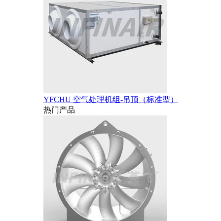
YFCHU 空气处理机组-吊顶（标准型）
热门产品