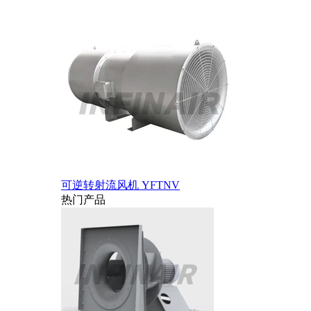
可逆转射流风机 YFTNV
热门产品