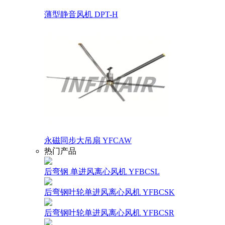
薄型静音风机 DPT-H
永磁同步大吊扇 YFCAW
热门产品
后弯钢 单进风离心风机 YFBCSL
后弯钢叶轮单进风离心风机 YFBCSK
后弯钢叶轮单进风离心风机 YFBCSR