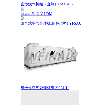
直燃燃气机组（直热）UAH-DG
新风机组 UAH-DM
组合式空气处理机组(标准型)-YFSAU
组合式空气处理机组-YFAHU