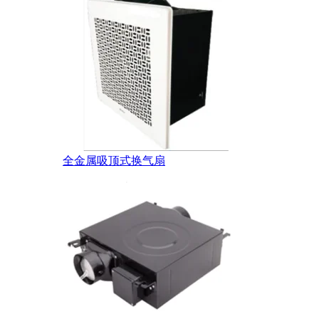
全金属吸顶式换气扇