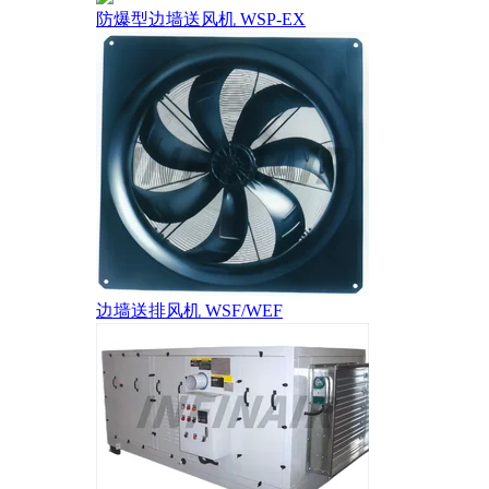
防爆型边墙送风机 WSP-EX
边墙送排风机 WSF/WEF