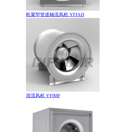
机翼型管道轴流风机 YFIAD
混流风机 YFIMF