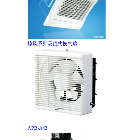
炫风系列吸顶式换气扇
APB-A/B