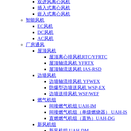
双进风离心风机
插入式离心风机
嵌入式离心风机
智能风机
EC风机
DC风机
AC风机
厂房通风
屋顶风机
屋顶离心排风机RTC/YFRTC
屋顶轴流风机 YFRTX
屋顶轴流送风机 IAS-RSD
边墙风机
边墙轴流排风机 YFWEX
防爆型边墙送风机 WSP-EX
边墙送排风机 WSF/WEF
燃气机组
间接燃气机组 UAH-IM
间接燃气机组（单级燃烧器） UAH-IS
直燃燃气机组（直热）UAH-DG
新风机组
新风机组 UAH-DM