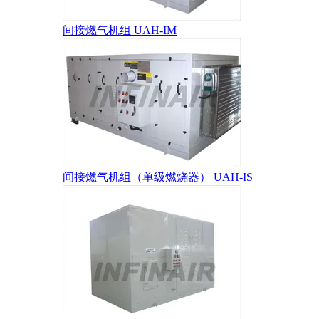
间接燃气机组 UAH-IM
间接燃气机组（单级燃烧器） UAH-IS