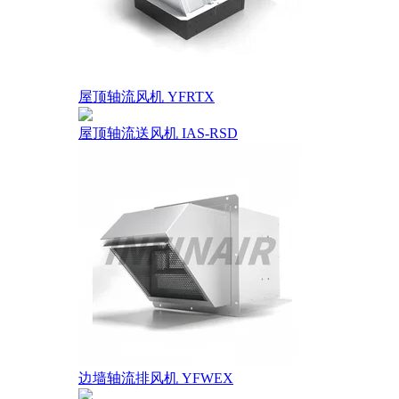
屋顶轴流风机 YFRTX
屋顶轴流送风机 IAS-RSD
边墙轴流排风机 YFWEX