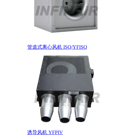
管道式离心风机 ISQ/YFISQ
诱导风机 YFPIV