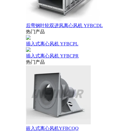
后弯钢叶轮双进风离心风机 YFBCDL
热门产品
插入式离心风机 YFBCPL
插入式离心风机 YFBCPR
热门产品
嵌入式离心风机YFBCQQ