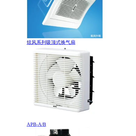
炫风系列吸顶式换气扇
APB-A/B