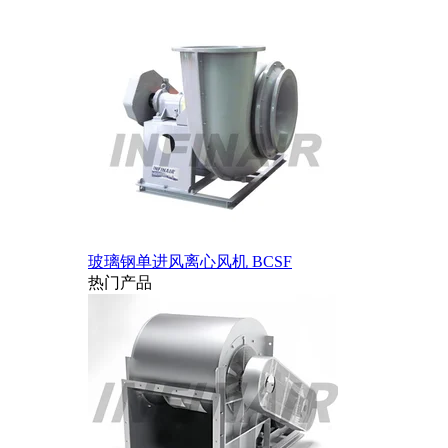
玻璃钢单进风离心风机 BCSF
热门产品