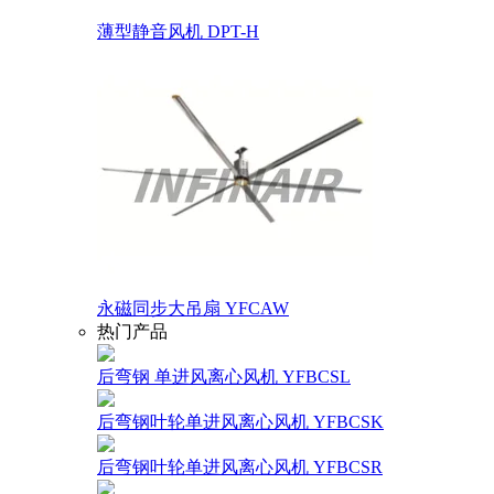
薄型静音风机 DPT-H
永磁同步大吊扇 YFCAW
热门产品
后弯钢 单进风离心风机 YFBCSL
后弯钢叶轮单进风离心风机 YFBCSK
后弯钢叶轮单进风离心风机 YFBCSR