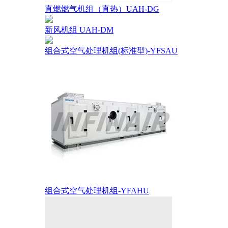
直燃燃气机组（直热）UAH-DG
新风机组 UAH-DM
组合式空气处理机组(标准型)-YFSAU
组合式空气处理机组-YFAHU