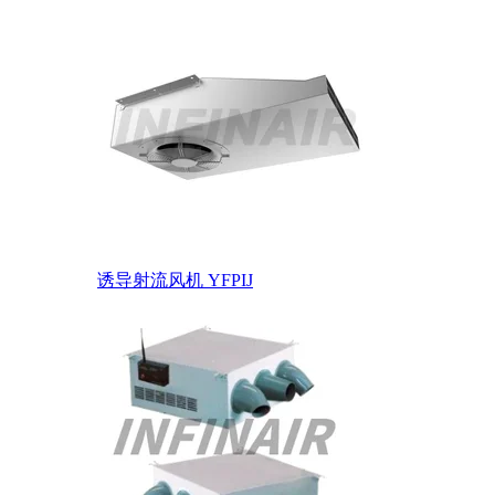
诱导射流风机 YFPIJ