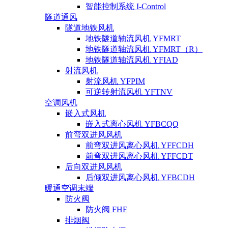
智能控制系统 I-Control
隧道通风
隧道地铁风机
地铁隧道轴流风机 YFMRT
地铁隧道轴流风机 YFMRT（R）
地铁隧道轴流风机 YFIAD
射流风机
射流风机 YFPIM
可逆转射流风机 YFTNV
空调风机
嵌入式风机
嵌入式离心风机 YFBCQQ
前弯双进风风机
前弯双进风离心风机 YFFCDH
前弯双进风离心风机 YFFCDT
后向双进风风机
后倾双进风离心风机 YFBCDH
暖通空调末端
防火阀
防火阀 FHF
排烟阀