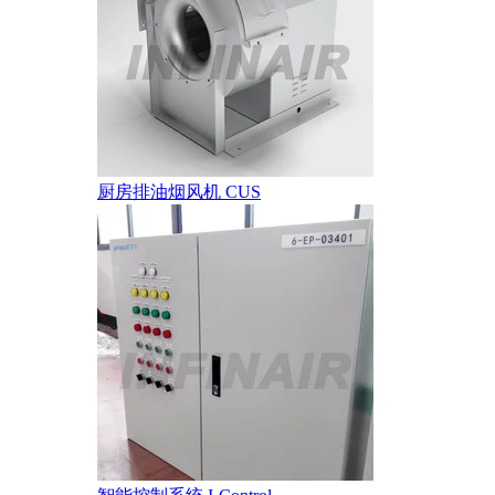
厨房排油烟风机 CUS