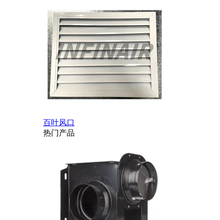
百叶风口
热门产品