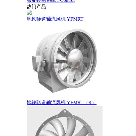
智能控制系统 I-Control
热门产品
地铁隧道轴流风机 YFMRT
地铁隧道轴流风机 YFMRT（R）