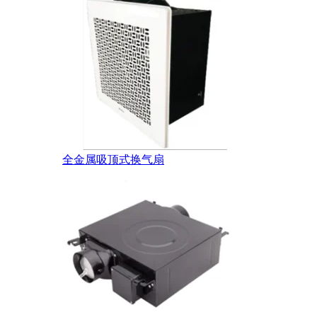
全金属吸顶式换气扇