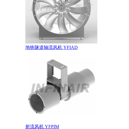
地铁隧道轴流风机 YFIAD
射流风机 YFPIM