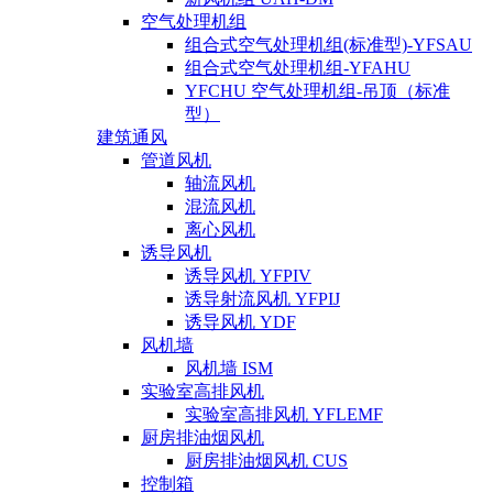
空气处理机组
组合式空气处理机组(标准型)-YFSAU
组合式空气处理机组-YFAHU
YFCHU 空气处理机组-吊顶（标准
型）
建筑通风
管道风机
轴流风机
混流风机
离心风机
诱导风机
诱导风机 YFPIV
诱导射流风机 YFPIJ
诱导风机 YDF
风机墙
风机墙 ISM
实验室高排风机
实验室高排风机 YFLEMF
厨房排油烟风机
厨房排油烟风机 CUS
控制箱