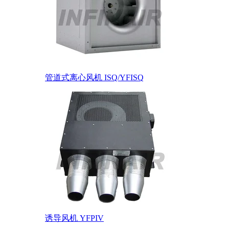
管道式离心风机 ISQ/YFISQ
诱导风机 YFPIV