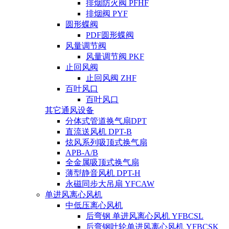
排烟防火阀 PFHF
排烟阀 PYF
圆形蝶阀
PDF圆形蝶阀
风量调节阀
风量调节阀 PKF
止回风阀
止回风阀 ZHF
百叶风口
百叶风口
其它通风设备
分体式管道换气扇DPT
直流送风机 DPT-B
炫风系列吸顶式换气扇
APB-A/B
全金属吸顶式换气扇
薄型静音风机 DPT-H
永磁同步大吊扇 YFCAW
单进风离心风机
中低压离心风机
后弯钢 单进风离心风机 YFBCSL
后弯钢叶轮单进风离心风机 YFBCSK