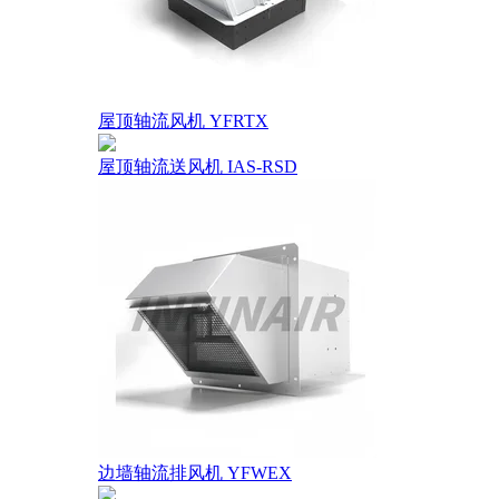
屋顶轴流风机 YFRTX
屋顶轴流送风机 IAS-RSD
边墙轴流排风机 YFWEX