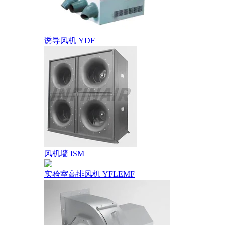
诱导风机 YDF
风机墙 ISM
实验室高排风机 YFLEMF