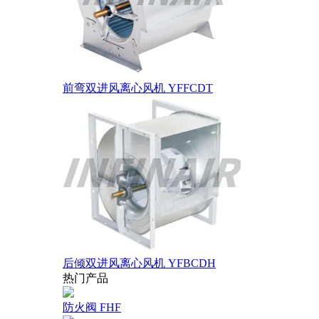
前弯双进风离心风机 YFFCDT
后倾双进风离心风机 YFBCDH
热门产品
防火阀 FHF