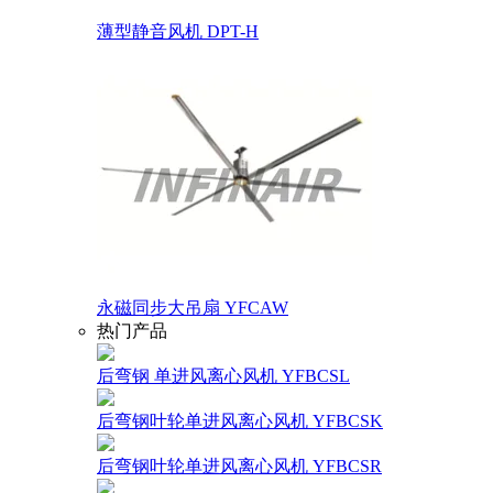
薄型静音风机 DPT-H
永磁同步大吊扇 YFCAW
热门产品
后弯钢 单进风离心风机 YFBCSL
后弯钢叶轮单进风离心风机 YFBCSK
后弯钢叶轮单进风离心风机 YFBCSR