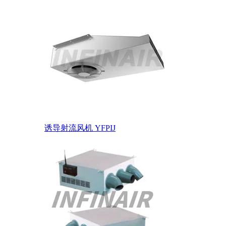
诱导射流风机 YFPIJ