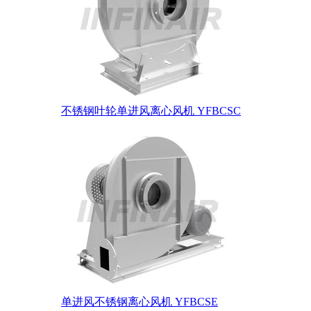
不锈钢叶轮单进风离心风机 YFBCSC
单进风不锈钢离心风机 YFBCSE