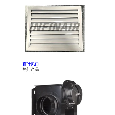
百叶风口
热门产品