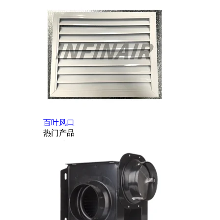
百叶风口
热门产品