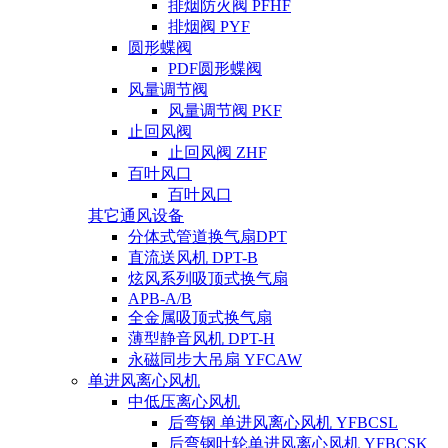
排烟防火阀 PFHF
排烟阀 PYF
圆形蝶阀
PDF圆形蝶阀
风量调节阀
风量调节阀 PKF
止回风阀
止回风阀 ZHF
百叶风口
百叶风口
其它通风设备
分体式管道换气扇DPT
直流送风机 DPT-B
炫风系列吸顶式换气扇
APB-A/B
全金属吸顶式换气扇
薄型静音风机 DPT-H
永磁同步大吊扇 YFCAW
单进风离心风机
中低压离心风机
后弯钢 单进风离心风机 YFBCSL
后弯钢叶轮单进风离心风机 YFBCSK