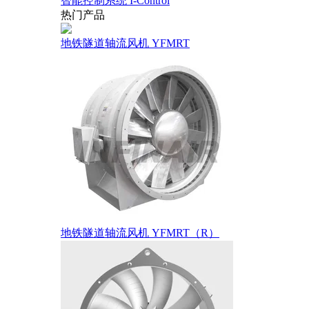
智能控制系统 I-Control
热门产品
地铁隧道轴流风机 YFMRT
地铁隧道轴流风机 YFMRT（R）