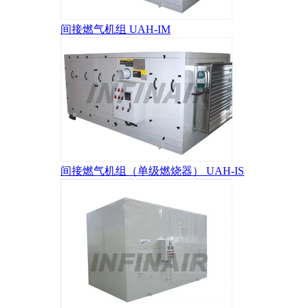
间接燃气机组 UAH-IM
间接燃气机组（单级燃烧器） UAH-IS