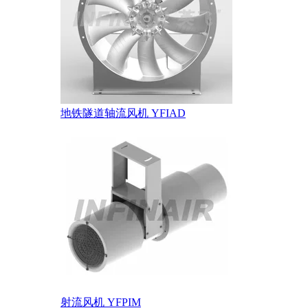
地铁隧道轴流风机 YFIAD
射流风机 YFPIM