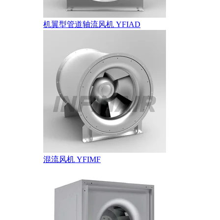
机翼型管道轴流风机 YFIAD
混流风机 YFIMF