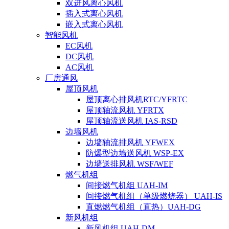
双进风离心风机
插入式离心风机
嵌入式离心风机
智能风机
EC风机
DC风机
AC风机
厂房通风
屋顶风机
屋顶离心排风机RTC/YFRTC
屋顶轴流风机 YFRTX
屋顶轴流送风机 IAS-RSD
边墙风机
边墙轴流排风机 YFWEX
防爆型边墙送风机 WSP-EX
边墙送排风机 WSF/WEF
燃气机组
间接燃气机组 UAH-IM
间接燃气机组（单级燃烧器） UAH-IS
直燃燃气机组（直热）UAH-DG
新风机组
新风机组 UAH-DM