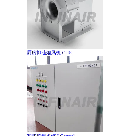
厨房排油烟风机 CUS