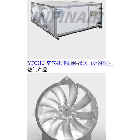
YFCHU 空气处理机组-吊顶（标准型）
热门产品