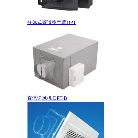
分体式管道换气扇DPT
直流送风机 DPT-B