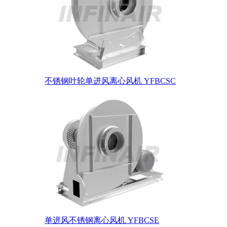
不锈钢叶轮单进风离心风机 YFBCSC
单进风不锈钢离心风机 YFBCSE