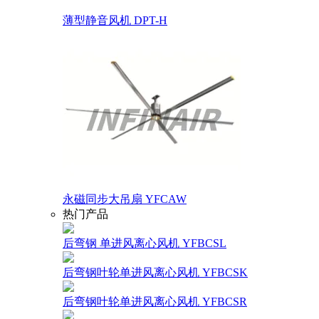
薄型静音风机 DPT-H
永磁同步大吊扇 YFCAW
热门产品
后弯钢 单进风离心风机 YFBCSL
后弯钢叶轮单进风离心风机 YFBCSK
后弯钢叶轮单进风离心风机 YFBCSR