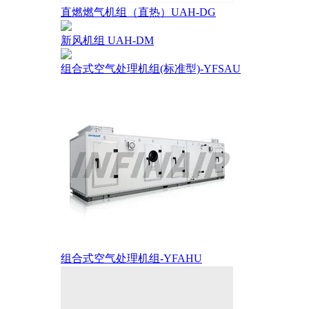
直燃燃气机组（直热）UAH-DG
新风机组 UAH-DM
组合式空气处理机组(标准型)-YFSAU
组合式空气处理机组-YFAHU