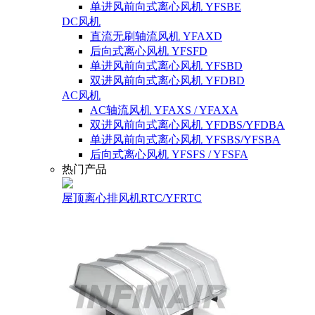
单进风前向式离心风机 YFSBE
DC风机
直流无刷轴流风机 YFAXD
后向式离心风机 YFSFD
单进风前向式离心风机 YFSBD
双进风前向式离心风机 YFDBD
AC风机
AC轴流风机 YFAXS / YFAXA
双进风前向式离心风机 YFDBS/YFDBA
单进风前向式离心风机 YFSBS/YFSBA
后向式离心风机 YFSFS / YFSFA
热门产品
屋顶离心排风机RTC/YFRTC