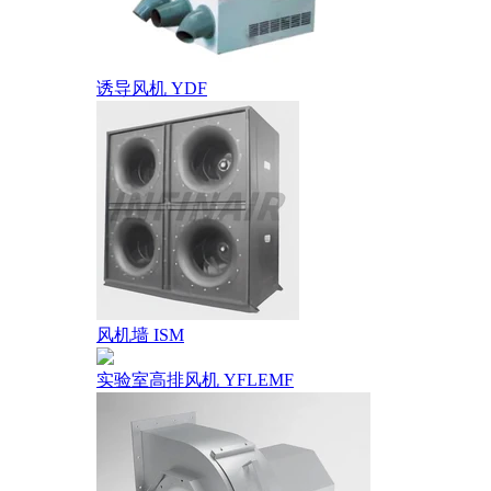
诱导风机 YDF
风机墙 ISM
实验室高排风机 YFLEMF