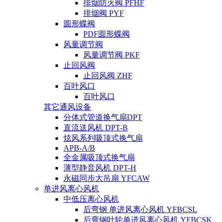
排烟防火阀 PFHF
排烟阀 PYF
圆形蝶阀
PDF圆形蝶阀
风量调节阀
风量调节阀 PKF
止回风阀
止回风阀 ZHF
百叶风口
百叶风口
其它通风设备
分体式管道换气扇DPT
直流送风机 DPT-B
炫风系列吸顶式换气扇
APB-A/B
全金属吸顶式换气扇
薄型静音风机 DPT-H
永磁同步大吊扇 YFCAW
单进风离心风机
中低压离心风机
后弯钢 单进风离心风机 YFBCSL
后弯钢叶轮单进风离心风机 YFBCSK