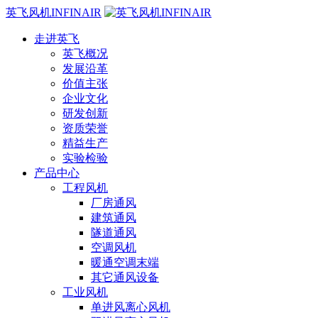
英飞风机INFINAIR
走进英飞
英飞概况
发展沿革
价值主张
企业文化
研发创新
资质荣誉
精益生产
实验检验
产品中心
工程风机
厂房通风
建筑通风
隧道通风
空调风机
暖通空调末端
其它通风设备
工业风机
单进风离心风机