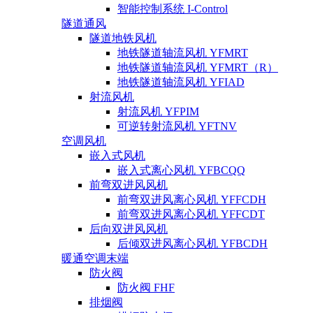
智能控制系统 I-Control
隧道通风
隧道地铁风机
地铁隧道轴流风机 YFMRT
地铁隧道轴流风机 YFMRT（R）
地铁隧道轴流风机 YFIAD
射流风机
射流风机 YFPIM
可逆转射流风机 YFTNV
空调风机
嵌入式风机
嵌入式离心风机 YFBCQQ
前弯双进风风机
前弯双进风离心风机 YFFCDH
前弯双进风离心风机 YFFCDT
后向双进风风机
后倾双进风离心风机 YFBCDH
暖通空调末端
防火阀
防火阀 FHF
排烟阀