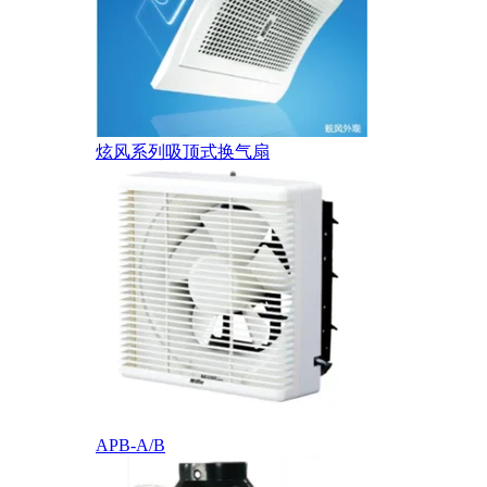
炫风系列吸顶式换气扇
APB-A/B