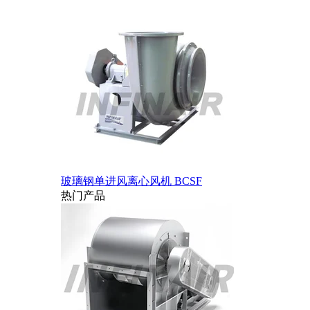
玻璃钢单进风离心风机 BCSF
热门产品