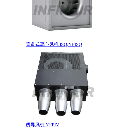
管道式离心风机 ISQ/YFISQ
诱导风机 YFPIV