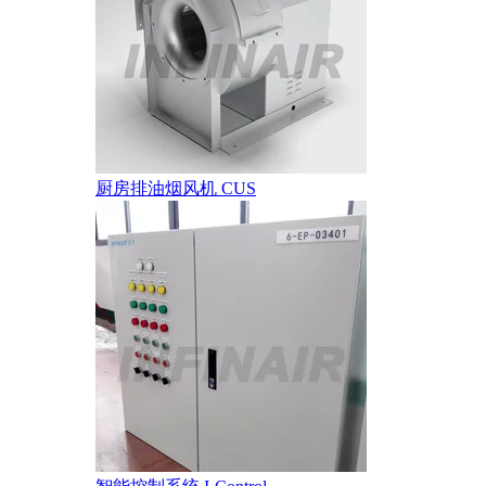
厨房排油烟风机 CUS