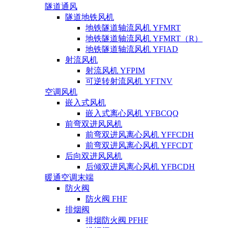
隧道通风
隧道地铁风机
地铁隧道轴流风机 YFMRT
地铁隧道轴流风机 YFMRT（R）
地铁隧道轴流风机 YFIAD
射流风机
射流风机 YFPIM
可逆转射流风机 YFTNV
空调风机
嵌入式风机
嵌入式离心风机 YFBCQQ
前弯双进风风机
前弯双进风离心风机 YFFCDH
前弯双进风离心风机 YFFCDT
后向双进风风机
后倾双进风离心风机 YFBCDH
暖通空调末端
防火阀
防火阀 FHF
排烟阀
排烟防火阀 PFHF