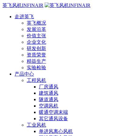
英飞风机INFINAIR
走进英飞
英飞概况
发展沿革
价值主张
企业文化
研发创新
资质荣誉
精益生产
实验检验
产品中心
工程风机
厂房通风
建筑通风
隧道通风
空调风机
暖通空调末端
其它通风设备
工业风机
单进风离心风机