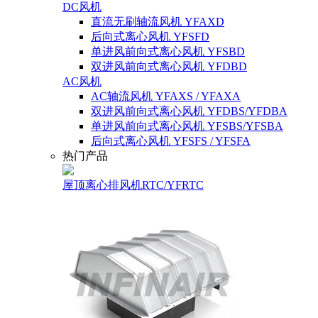
DC风机
直流无刷轴流风机 YFAXD
后向式离心风机 YFSFD
单进风前向式离心风机 YFSBD
双进风前向式离心风机 YFDBD
AC风机
AC轴流风机 YFAXS / YFAXA
双进风前向式离心风机 YFDBS/YFDBA
单进风前向式离心风机 YFSBS/YFSBA
后向式离心风机 YFSFS / YFSFA
热门产品
屋顶离心排风机RTC/YFRTC