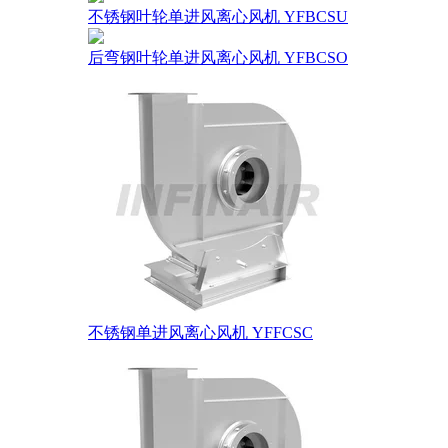
不锈钢叶轮单进风离心风机 YFBCSU
后弯钢叶轮单进风离心风机 YFBCSO
不锈钢单进风离心风机 YFFCSC