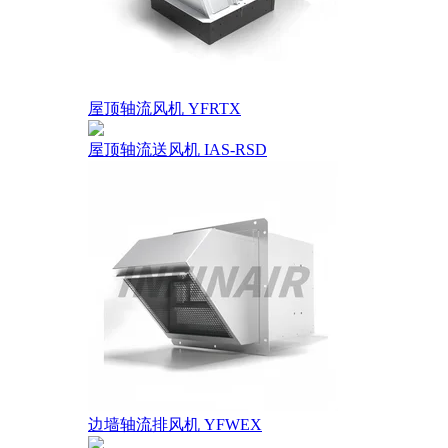
屋顶轴流风机 YFRTX
屋顶轴流送风机 IAS-RSD
边墙轴流排风机 YFWEX