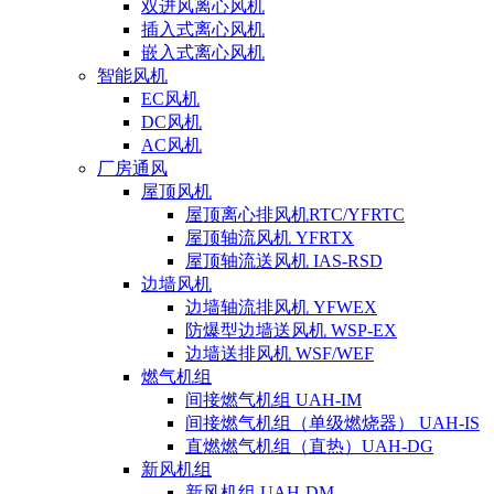
双进风离心风机
插入式离心风机
嵌入式离心风机
智能风机
EC风机
DC风机
AC风机
厂房通风
屋顶风机
屋顶离心排风机RTC/YFRTC
屋顶轴流风机 YFRTX
屋顶轴流送风机 IAS-RSD
边墙风机
边墙轴流排风机 YFWEX
防爆型边墙送风机 WSP-EX
边墙送排风机 WSF/WEF
燃气机组
间接燃气机组 UAH-IM
间接燃气机组（单级燃烧器） UAH-IS
直燃燃气机组（直热）UAH-DG
新风机组
新风机组 UAH-DM