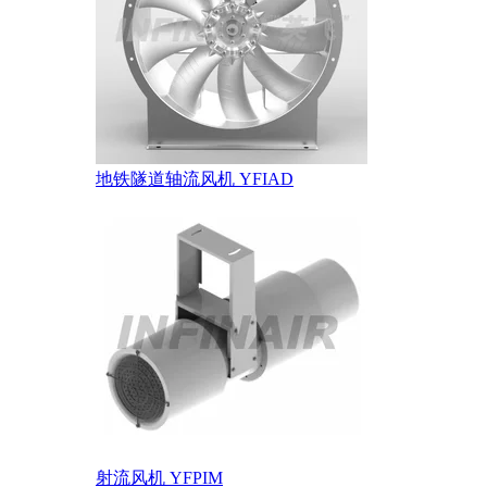
地铁隧道轴流风机 YFIAD
射流风机 YFPIM