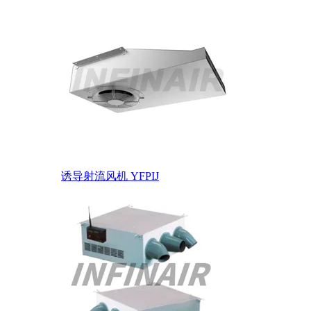
诱导射流风机 YFPIJ