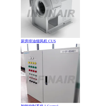
厨房排油烟风机 CUS