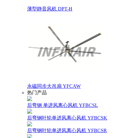
薄型静音风机 DPT-H
永磁同步大吊扇 YFCAW
热门产品
后弯钢 单进风离心风机 YFBCSL
后弯钢叶轮单进风离心风机 YFBCSK
后弯钢叶轮单进风离心风机 YFBCSR