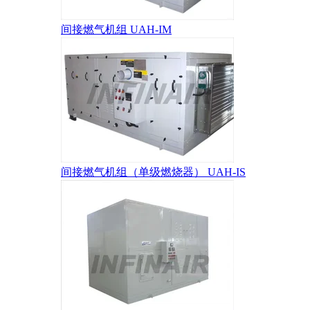
间接燃气机组 UAH-IM
间接燃气机组（单级燃烧器） UAH-IS