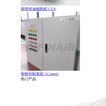
厨房排油烟风机 CUS
智能控制系统 I-Control
热门产品