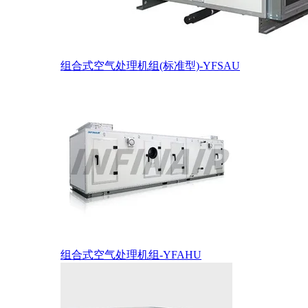
组合式空气处理机组(标准型)-YFSAU
组合式空气处理机组-YFAHU