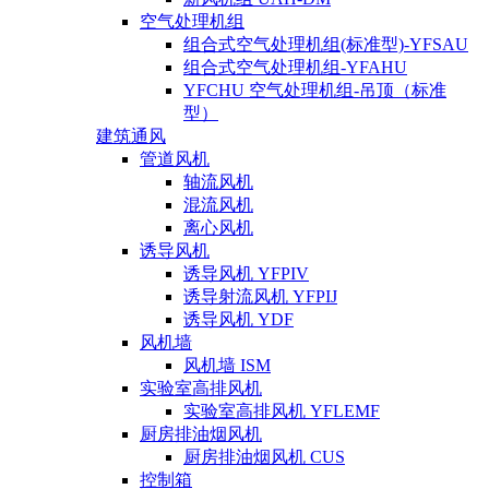
空气处理机组
组合式空气处理机组(标准型)-YFSAU
组合式空气处理机组-YFAHU
YFCHU 空气处理机组-吊顶（标准
型）
建筑通风
管道风机
轴流风机
混流风机
离心风机
诱导风机
诱导风机 YFPIV
诱导射流风机 YFPIJ
诱导风机 YDF
风机墙
风机墙 ISM
实验室高排风机
实验室高排风机 YFLEMF
厨房排油烟风机
厨房排油烟风机 CUS
控制箱