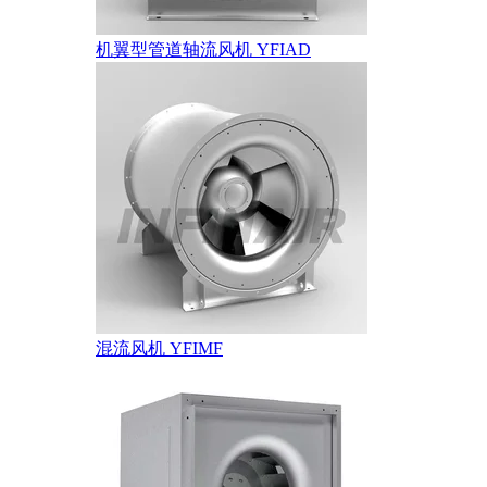
机翼型管道轴流风机 YFIAD
混流风机 YFIMF