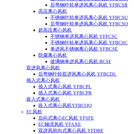
后弯钢叶轮单进风离心风机 YFBCSR
高压离心风机
不锈钢叶轮单进风离心风机 YFBCSU
后弯钢叶轮单进风离心风机 YFBCSO
超高压离心风机
不锈钢单进风离心风机 YFFCSC
不锈钢叶轮单进风离心风机 YFBCSC
单进风不锈钢离心风机 YFBCSE
防腐离心风机
玻璃钢单进风离心风机 BCSF
双进风离心风机
后弯钢叶轮双进风离心风机 YFBCDL
插入式离心风机
插入式离心风机 YFBCPL
插入式离心风机 YFBCPR
嵌入式离心风机
嵌入式离心风机YFBCQQ
EC风机
后向式离心EC风机 YFSFE
EC轴流风机 YFAXE
双进风前向式离心风机 YFDBE