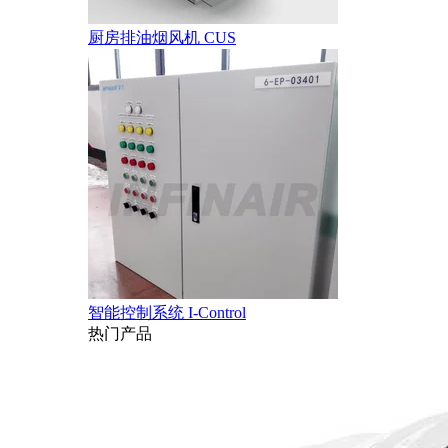
厨房排油烟风机 CUS
智能控制系统 I-Control
热门产品