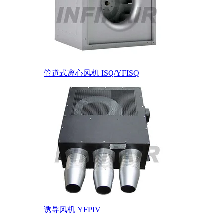
管道式离心风机 ISQ/YFISQ
诱导风机 YFPIV