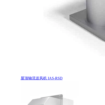
屋顶轴流送风机 IAS-RSD