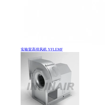
实验室高排风机 YFLEMF