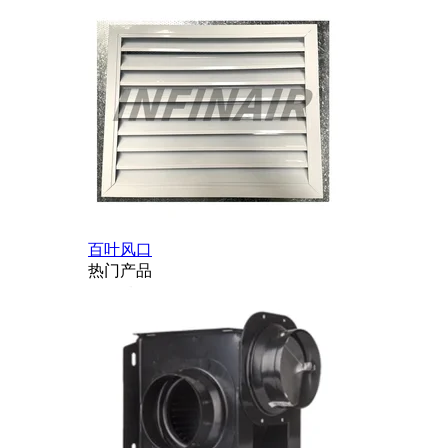
百叶风口
热门产品