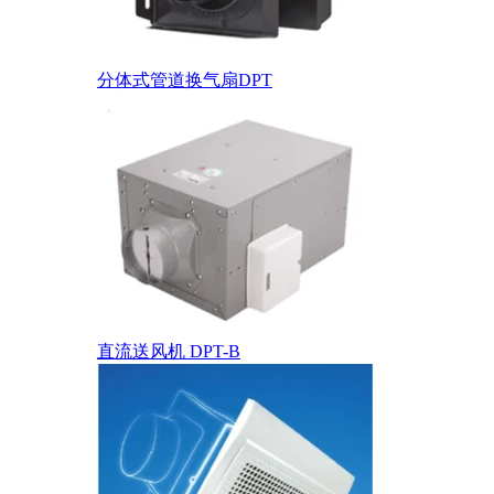
分体式管道换气扇DPT
直流送风机 DPT-B