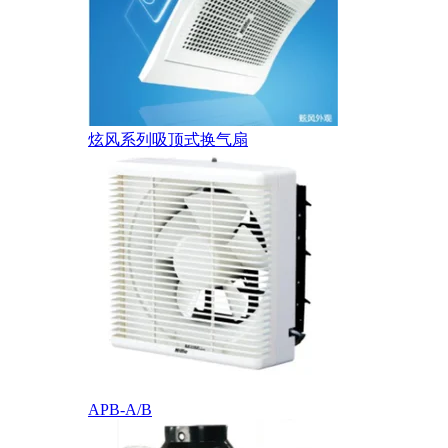
炫风系列吸顶式换气扇
APB-A/B