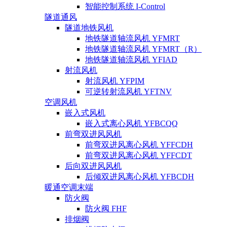
智能控制系统 I-Control
隧道通风
隧道地铁风机
地铁隧道轴流风机 YFMRT
地铁隧道轴流风机 YFMRT（R）
地铁隧道轴流风机 YFIAD
射流风机
射流风机 YFPIM
可逆转射流风机 YFTNV
空调风机
嵌入式风机
嵌入式离心风机 YFBCQQ
前弯双进风风机
前弯双进风离心风机 YFFCDH
前弯双进风离心风机 YFFCDT
后向双进风风机
后倾双进风离心风机 YFBCDH
暖通空调末端
防火阀
防火阀 FHF
排烟阀