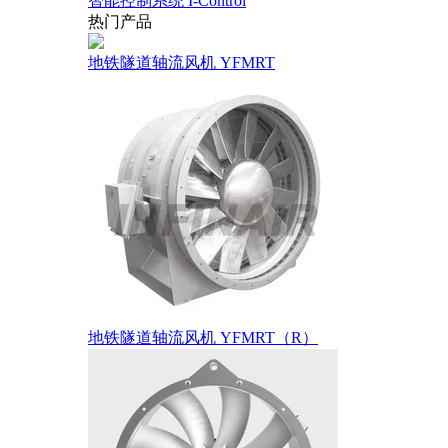
智能控制系统 I-Control
热门产品
地铁隧道轴流风机 YFMRT
地铁隧道轴流风机 YFMRT（R）