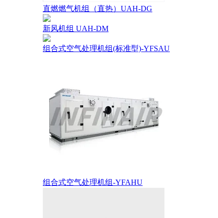
直燃燃气机组（直热）UAH-DG
新风机组 UAH-DM
组合式空气处理机组(标准型)-YFSAU
组合式空气处理机组-YFAHU