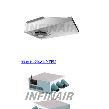
诱导射流风机 YFPIJ