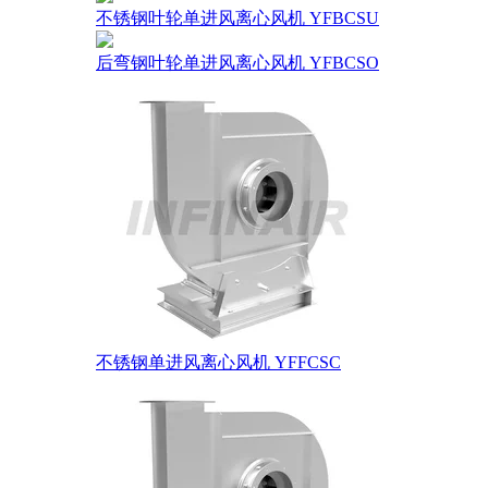
不锈钢叶轮单进风离心风机 YFBCSU
后弯钢叶轮单进风离心风机 YFBCSO
不锈钢单进风离心风机 YFFCSC