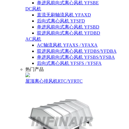
单进风前向式离心风机 YFSBE
DC风机
直流无刷轴流风机 YFAXD
后向式离心风机 YFSFD
单进风前向式离心风机 YFSBD
双进风前向式离心风机 YFDBD
AC风机
AC轴流风机 YFAXS / YFAXA
双进风前向式离心风机 YFDBS/YFDBA
单进风前向式离心风机 YFSBS/YFSBA
后向式离心风机 YFSFS / YFSFA
热门产品
屋顶离心排风机RTC/YFRTC