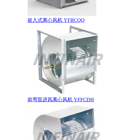
嵌入式离心风机 YFBCQQ
前弯双进风离心风机 YFFCDH