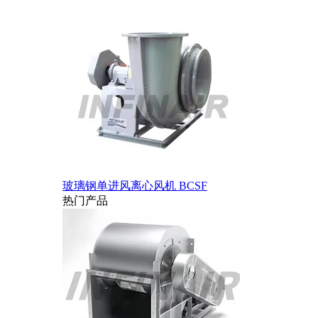
玻璃钢单进风离心风机 BCSF
热门产品