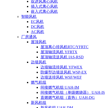
双进风离心风机
插入式离心风机
嵌入式离心风机
智能风机
EC风机
DC风机
AC风机
厂房通风
屋顶风机
屋顶离心排风机RTC/YFRTC
屋顶轴流风机 YFRTX
屋顶轴流送风机 IAS-RSD
边墙风机
边墙轴流排风机 YFWEX
防爆型边墙送风机 WSP-EX
边墙送排风机 WSF/WEF
燃气机组
间接燃气机组 UAH-IM
间接燃气机组（单级燃烧器） UAH-IS
直燃燃气机组（直热）UAH-DG
新风机组
新风机组 UAH-DM