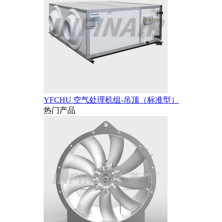
YFCHU 空气处理机组-吊顶（标准型）
热门产品