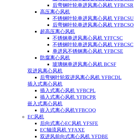
后弯钢叶轮单进风离心风机 YFBCSR
高压离心风机
不锈钢叶轮单进风离心风机 YFBCSU
后弯钢叶轮单进风离心风机 YFBCSO
超高压离心风机
不锈钢单进风离心风机 YFFCSC
不锈钢叶轮单进风离心风机 YFBCSC
单进风不锈钢离心风机 YFBCSE
防腐离心风机
玻璃钢单进风离心风机 BCSF
双进风离心风机
后弯钢叶轮双进风离心风机 YFBCDL
插入式离心风机
插入式离心风机 YFBCPL
插入式离心风机 YFBCPR
嵌入式离心风机
嵌入式离心风机YFBCQQ
EC风机
后向式离心EC风机 YFSFE
EC轴流风机 YFAXE
双进风前向式离心风机 YFDBE