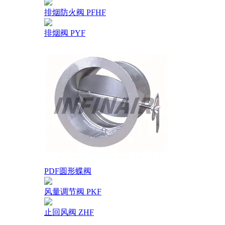
排烟防火阀 PFHF
排烟阀 PYF
PDF圆形蝶阀
风量调节阀 PKF
止回风阀 ZHF