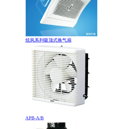
炫风系列吸顶式换气扇
APB-A/B