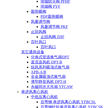
排烟防火阀 PFHF
排烟阀 PYF
圆形蝶阀
PDF圆形蝶阀
风量调节阀
风量调节阀 PKF
止回风阀
止回风阀 ZHF
百叶风口
百叶风口
其它通风设备
分体式管道换气扇DPT
直流送风机 DPT-B
炫风系列吸顶式换气扇
APB-A/B
全金属吸顶式换气扇
薄型静音风机 DPT-H
永磁同步大吊扇 YFCAW
单进风离心风机
中低压离心风机
后弯钢 单进风离心风机 YFBCSL
后弯钢叶轮单进风离心风机 YFBCSK