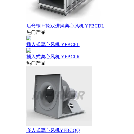
后弯钢叶轮双进风离心风机 YFBCDL
热门产品
插入式离心风机 YFBCPL
插入式离心风机 YFBCPR
热门产品
嵌入式离心风机YFBCQQ