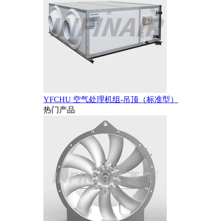
YFCHU 空气处理机组-吊顶（标准型）
热门产品