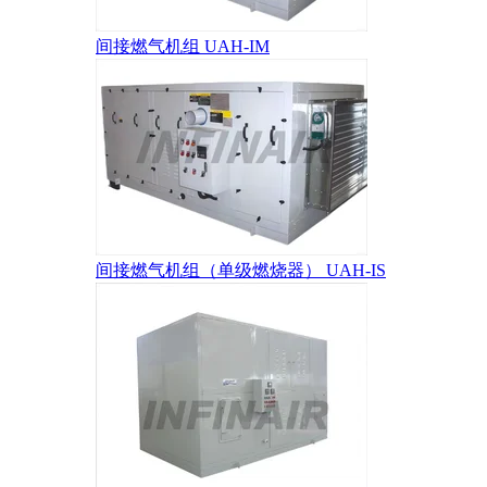
间接燃气机组 UAH-IM
间接燃气机组（单级燃烧器） UAH-IS