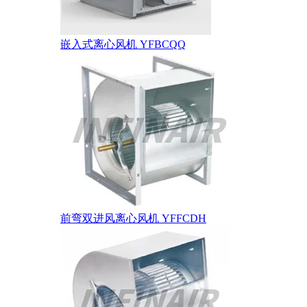
嵌入式离心风机 YFBCQQ
前弯双进风离心风机 YFFCDH