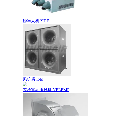
诱导风机 YDF
风机墙 ISM
实验室高排风机 YFLEMF