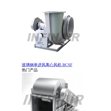
玻璃钢单进风离心风机 BCSF
热门产品