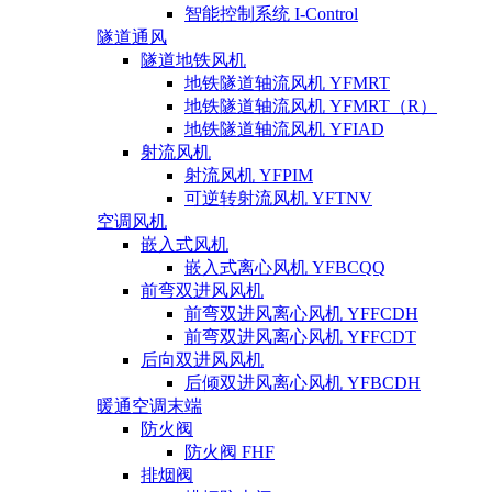
智能控制系统 I-Control
隧道通风
隧道地铁风机
地铁隧道轴流风机 YFMRT
地铁隧道轴流风机 YFMRT（R）
地铁隧道轴流风机 YFIAD
射流风机
射流风机 YFPIM
可逆转射流风机 YFTNV
空调风机
嵌入式风机
嵌入式离心风机 YFBCQQ
前弯双进风风机
前弯双进风离心风机 YFFCDH
前弯双进风离心风机 YFFCDT
后向双进风风机
后倾双进风离心风机 YFBCDH
暖通空调末端
防火阀
防火阀 FHF
排烟阀