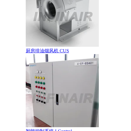
厨房排油烟风机 CUS