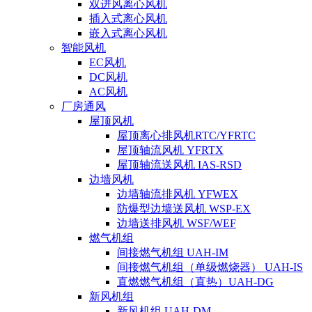
双进风离心风机
插入式离心风机
嵌入式离心风机
智能风机
EC风机
DC风机
AC风机
厂房通风
屋顶风机
屋顶离心排风机RTC/YFRTC
屋顶轴流风机 YFRTX
屋顶轴流送风机 IAS-RSD
边墙风机
边墙轴流排风机 YFWEX
防爆型边墙送风机 WSP-EX
边墙送排风机 WSF/WEF
燃气机组
间接燃气机组 UAH-IM
间接燃气机组（单级燃烧器） UAH-IS
直燃燃气机组（直热）UAH-DG
新风机组
新风机组 UAH-DM