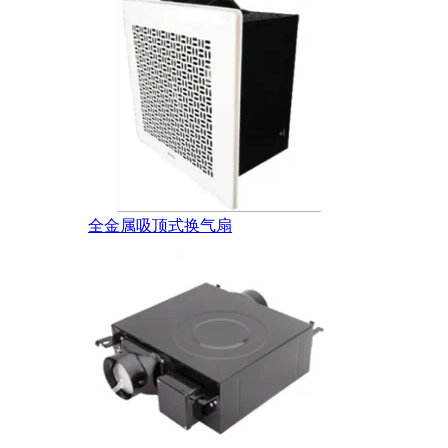
全金属吸顶式换气扇