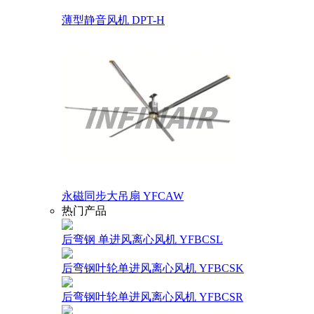
薄型静音风机 DPT-H
永磁同步大吊扇 YFCAW
热门产品
后弯钢 单进风离心风机 YFBCSL
后弯钢叶轮单进风离心风机 YFBCSK
后弯钢叶轮单进风离心风机 YFBCSR