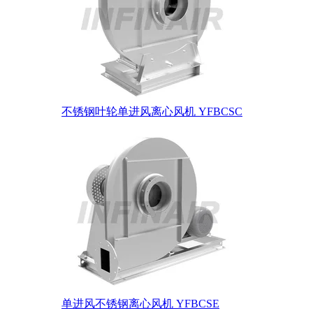
不锈钢叶轮单进风离心风机 YFBCSC
单进风不锈钢离心风机 YFBCSE