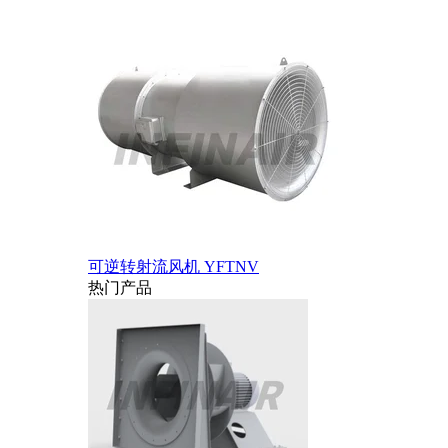
可逆转射流风机 YFTNV
热门产品