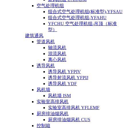
空气处理机组
组合式空气处理机组(标准型)-YFSAU
组合式空气处理机组-YFAHU
YFCHU 空气处理机组-吊顶（标准
型）
建筑通风
管道风机
轴流风机
混流风机
离心风机
诱导风机
诱导风机 YFPIV
诱导射流风机 YFPIJ
诱导风机 YDF
风机墙
风机墙 ISM
实验室高排风机
实验室高排风机 YFLEMF
厨房排油烟风机
厨房排油烟风机 CUS
控制箱