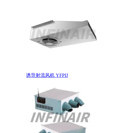
诱导射流风机 YFPIJ