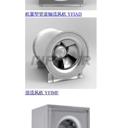
机翼型管道轴流风机 YFIAD
混流风机 YFIMF