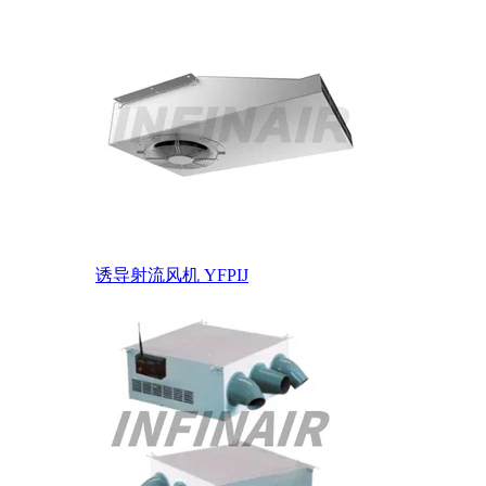
诱导射流风机 YFPIJ