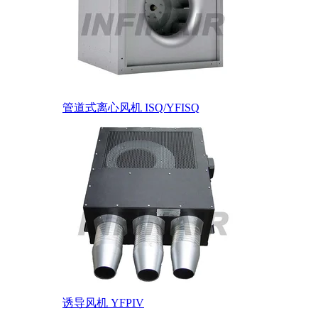
管道式离心风机 ISQ/YFISQ
诱导风机 YFPIV