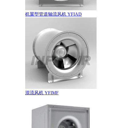
机翼型管道轴流风机 YFIAD
混流风机 YFIMF