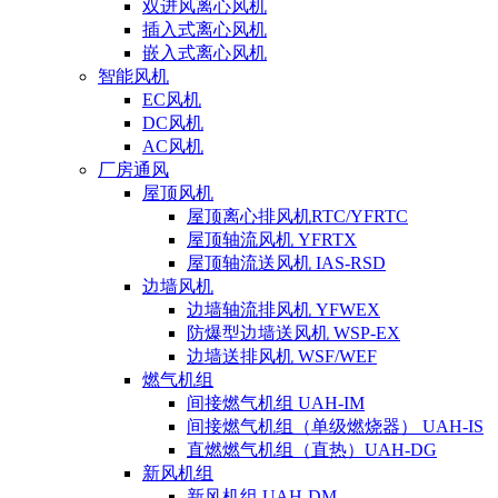
双进风离心风机
插入式离心风机
嵌入式离心风机
智能风机
EC风机
DC风机
AC风机
厂房通风
屋顶风机
屋顶离心排风机RTC/YFRTC
屋顶轴流风机 YFRTX
屋顶轴流送风机 IAS-RSD
边墙风机
边墙轴流排风机 YFWEX
防爆型边墙送风机 WSP-EX
边墙送排风机 WSF/WEF
燃气机组
间接燃气机组 UAH-IM
间接燃气机组（单级燃烧器） UAH-IS
直燃燃气机组（直热）UAH-DG
新风机组
新风机组 UAH-DM