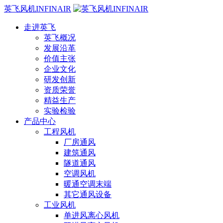
英飞风机INFINAIR
走进英飞
英飞概况
发展沿革
价值主张
企业文化
研发创新
资质荣誉
精益生产
实验检验
产品中心
工程风机
厂房通风
建筑通风
隧道通风
空调风机
暖通空调末端
其它通风设备
工业风机
单进风离心风机