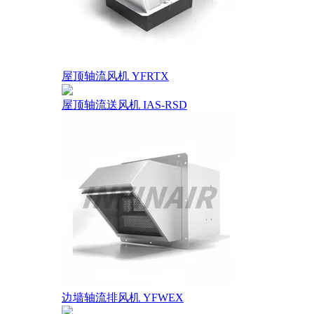
屋顶轴流风机 YFRTX
屋顶轴流送风机 IAS-RSD
边墙轴流排风机 YFWEX