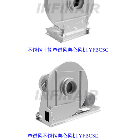
不锈钢叶轮单进风离心风机 YFBCSC
单进风不锈钢离心风机 YFBCSE