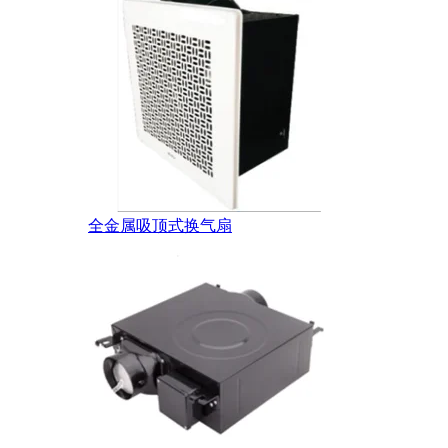
全金属吸顶式换气扇