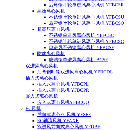
后弯钢叶轮单进风离心风机 YFBCSR
高压离心风机
不锈钢叶轮单进风离心风机 YFBCSU
后弯钢叶轮单进风离心风机 YFBCSO
超高压离心风机
不锈钢单进风离心风机 YFFCSC
不锈钢叶轮单进风离心风机 YFBCSC
单进风不锈钢离心风机 YFBCSE
防腐离心风机
玻璃钢单进风离心风机 BCSF
双进风离心风机
后弯钢叶轮双进风离心风机 YFBCDL
插入式离心风机
插入式离心风机 YFBCPL
插入式离心风机 YFBCPR
嵌入式离心风机
嵌入式离心风机YFBCQQ
EC风机
后向式离心EC风机 YFSFE
EC轴流风机 YFAXE
双进风前向式离心风机 YFDBE