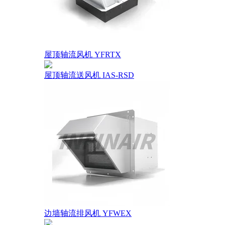
屋顶轴流风机 YFRTX
屋顶轴流送风机 IAS-RSD
边墙轴流排风机 YFWEX