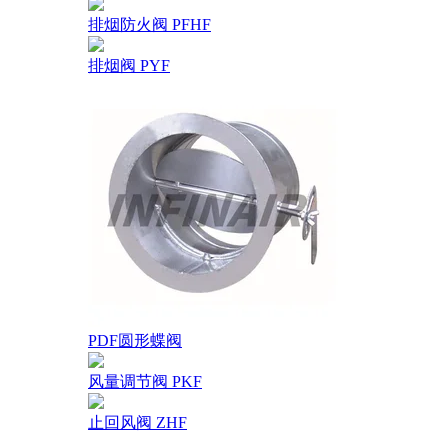
排烟防火阀 PFHF
排烟阀 PYF
PDF圆形蝶阀
风量调节阀 PKF
止回风阀 ZHF