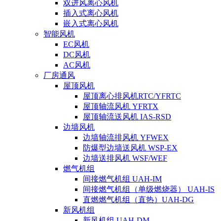
双进风离心风机
插入式离心风机
嵌入式离心风机
智能风机
EC风机
DC风机
AC风机
厂房通风
屋顶风机
屋顶离心排风机RTC/YFRTC
屋顶轴流风机 YFRTX
屋顶轴流送风机 IAS-RSD
边墙风机
边墙轴流排风机 YFWEX
防爆型边墙送风机 WSP-EX
边墙送排风机 WSF/WEF
燃气机组
间接燃气机组 UAH-IM
间接燃气机组（单级燃烧器） UAH-IS
直燃燃气机组（直热）UAH-DG
新风机组
新风机组 UAH-DM