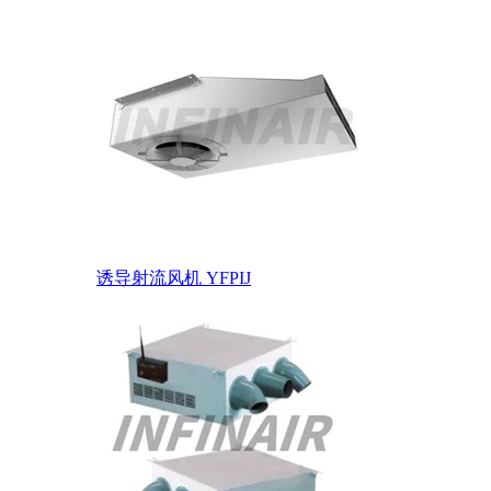
诱导射流风机 YFPIJ