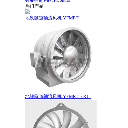
智能控制系统 I-Control
热门产品
地铁隧道轴流风机 YFMRT
地铁隧道轴流风机 YFMRT（R）