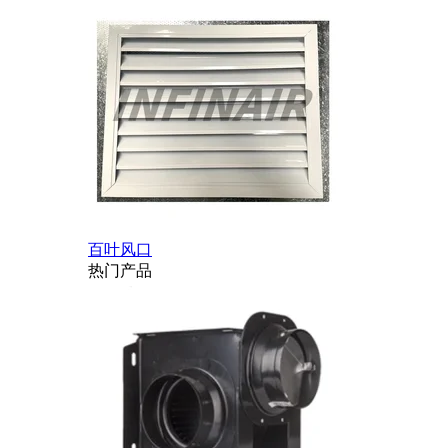
百叶风口
热门产品