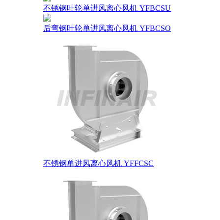
不锈钢叶轮单进风离心风机 YFBCSU
后弯钢叶轮单进风离心风机 YFBCSO
不锈钢单进风离心风机 YFFCSC