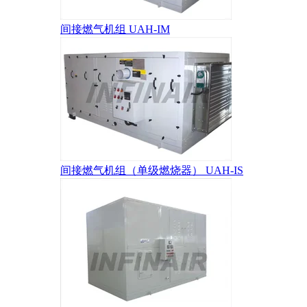
间接燃气机组 UAH-IM
间接燃气机组（单级燃烧器） UAH-IS