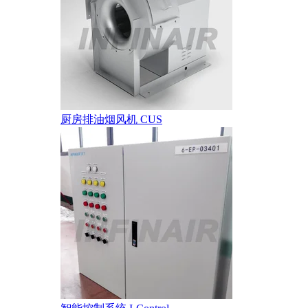
厨房排油烟风机 CUS