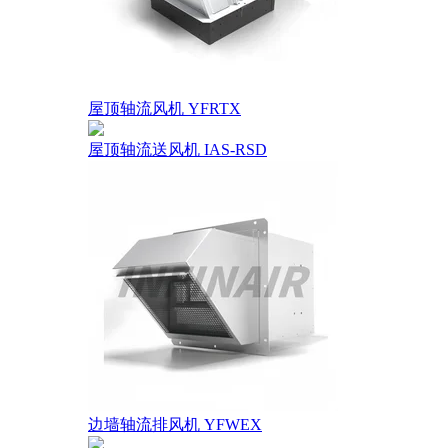
屋顶轴流风机 YFRTX
屋顶轴流送风机 IAS-RSD
边墙轴流排风机 YFWEX