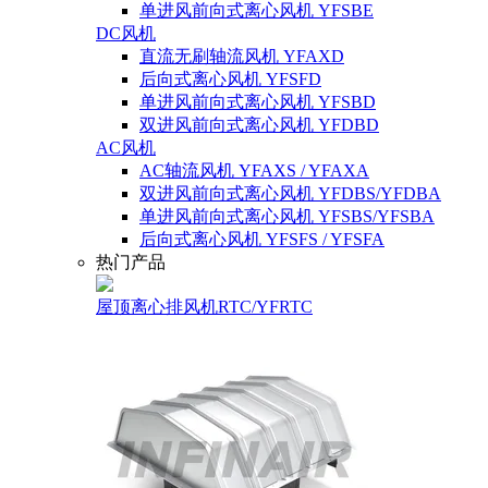
单进风前向式离心风机 YFSBE
DC风机
直流无刷轴流风机 YFAXD
后向式离心风机 YFSFD
单进风前向式离心风机 YFSBD
双进风前向式离心风机 YFDBD
AC风机
AC轴流风机 YFAXS / YFAXA
双进风前向式离心风机 YFDBS/YFDBA
单进风前向式离心风机 YFSBS/YFSBA
后向式离心风机 YFSFS / YFSFA
热门产品
屋顶离心排风机RTC/YFRTC