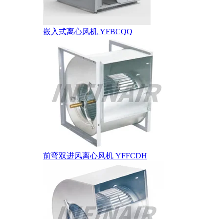
嵌入式离心风机 YFBCQQ
前弯双进风离心风机 YFFCDH