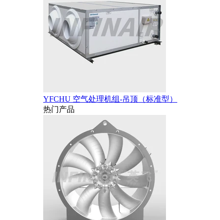
YFCHU 空气处理机组-吊顶（标准型）
热门产品