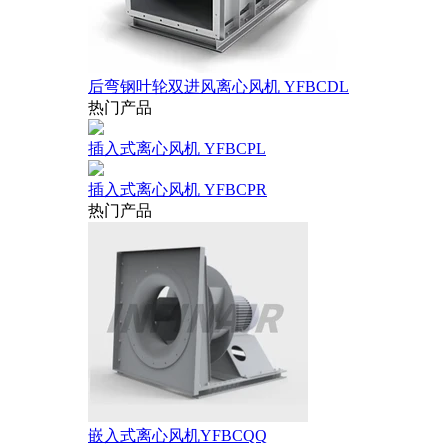
后弯钢叶轮双进风离心风机 YFBCDL
热门产品
插入式离心风机 YFBCPL
插入式离心风机 YFBCPR
热门产品
嵌入式离心风机YFBCQQ