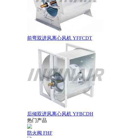
前弯双进风离心风机 YFFCDT
后倾双进风离心风机 YFBCDH
热门产品
防火阀 FHF