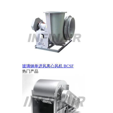
玻璃钢单进风离心风机 BCSF
热门产品