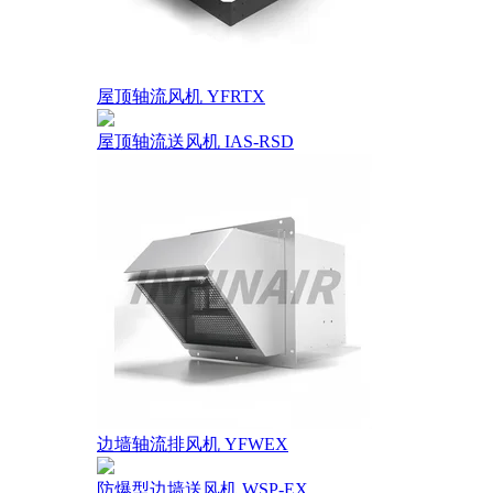
屋顶轴流风机 YFRTX
屋顶轴流送风机 IAS-RSD
边墙轴流排风机 YFWEX
防爆型边墙送风机 WSP-EX