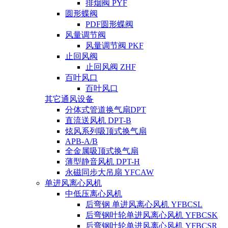
排烟阀 PYF
圆形蝶阀
PDF圆形蝶阀
风量调节阀
风量调节阀 PKF
止回风阀
止回风阀 ZHF
百叶风口
百叶风口
其它通风设备
分体式管道换气扇DPT
直流送风机 DPT-B
炫风系列吸顶式换气扇
APB-A/B
全金属吸顶式换气扇
薄型静音风机 DPT-H
永磁同步大吊扇 YFCAW
单进风离心风机
中低压离心风机
后弯钢 单进风离心风机 YFBCSL
后弯钢叶轮单进风离心风机 YFBCSK
后弯钢叶轮单进风离心风机 YFBCSR