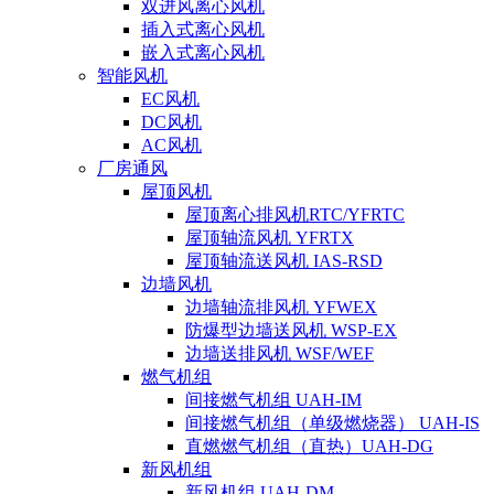
双进风离心风机
插入式离心风机
嵌入式离心风机
智能风机
EC风机
DC风机
AC风机
厂房通风
屋顶风机
屋顶离心排风机RTC/YFRTC
屋顶轴流风机 YFRTX
屋顶轴流送风机 IAS-RSD
边墙风机
边墙轴流排风机 YFWEX
防爆型边墙送风机 WSP-EX
边墙送排风机 WSF/WEF
燃气机组
间接燃气机组 UAH-IM
间接燃气机组（单级燃烧器） UAH-IS
直燃燃气机组（直热）UAH-DG
新风机组
新风机组 UAH-DM