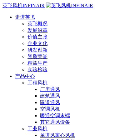
英飞风机INFINAIR
走进英飞
英飞概况
发展沿革
价值主张
企业文化
研发创新
资质荣誉
精益生产
实验检验
产品中心
工程风机
厂房通风
建筑通风
隧道通风
空调风机
暖通空调末端
其它通风设备
工业风机
单进风离心风机