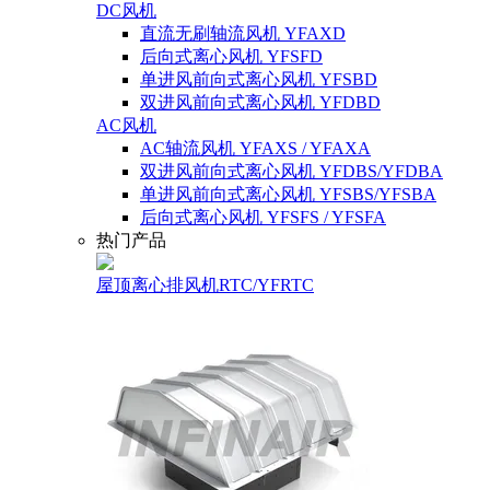
DC风机
直流无刷轴流风机 YFAXD
后向式离心风机 YFSFD
单进风前向式离心风机 YFSBD
双进风前向式离心风机 YFDBD
AC风机
AC轴流风机 YFAXS / YFAXA
双进风前向式离心风机 YFDBS/YFDBA
单进风前向式离心风机 YFSBS/YFSBA
后向式离心风机 YFSFS / YFSFA
热门产品
屋顶离心排风机RTC/YFRTC