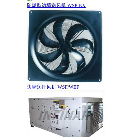
防爆型边墙送风机 WSP-EX
边墙送排风机 WSF/WEF