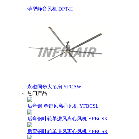
薄型静音风机 DPT-H
永磁同步大吊扇 YFCAW
热门产品
后弯钢 单进风离心风机 YFBCSL
后弯钢叶轮单进风离心风机 YFBCSK
后弯钢叶轮单进风离心风机 YFBCSR