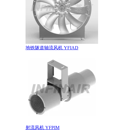
地铁隧道轴流风机 YFIAD
射流风机 YFPIM