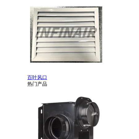
百叶风口
热门产品