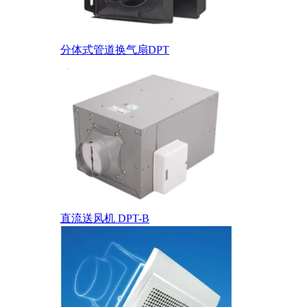
分体式管道换气扇DPT
直流送风机 DPT-B