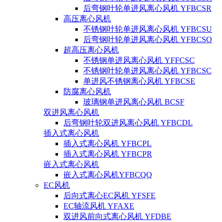
后弯钢叶轮单进风离心风机 YFBCSR
高压离心风机
不锈钢叶轮单进风离心风机 YFBCSU
后弯钢叶轮单进风离心风机 YFBCSO
超高压离心风机
不锈钢单进风离心风机 YFFCSC
不锈钢叶轮单进风离心风机 YFBCSC
单进风不锈钢离心风机 YFBCSE
防腐离心风机
玻璃钢单进风离心风机 BCSF
双进风离心风机
后弯钢叶轮双进风离心风机 YFBCDL
插入式离心风机
插入式离心风机 YFBCPL
插入式离心风机 YFBCPR
嵌入式离心风机
嵌入式离心风机YFBCQQ
EC风机
后向式离心EC风机 YFSFE
EC轴流风机 YFAXE
双进风前向式离心风机 YFDBE