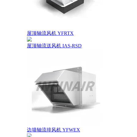
屋顶轴流风机 YFRTX
屋顶轴流送风机 IAS-RSD
边墙轴流排风机 YFWEX