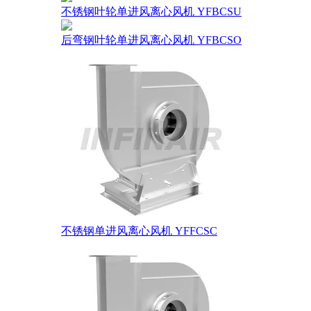
不锈钢叶轮单进风离心风机 YFBCSU
后弯钢叶轮单进风离心风机 YFBCSO
不锈钢单进风离心风机 YFFCSC