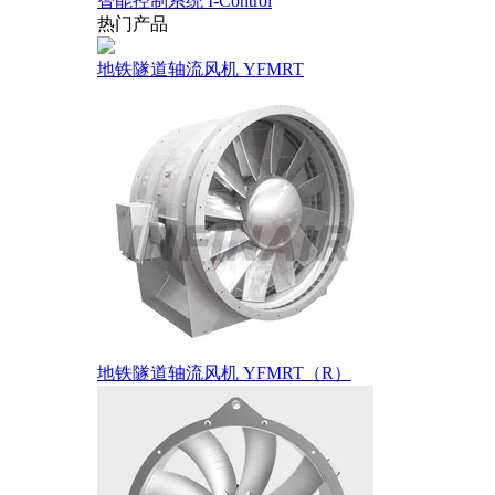
智能控制系统 I-Control
热门产品
地铁隧道轴流风机 YFMRT
地铁隧道轴流风机 YFMRT（R）