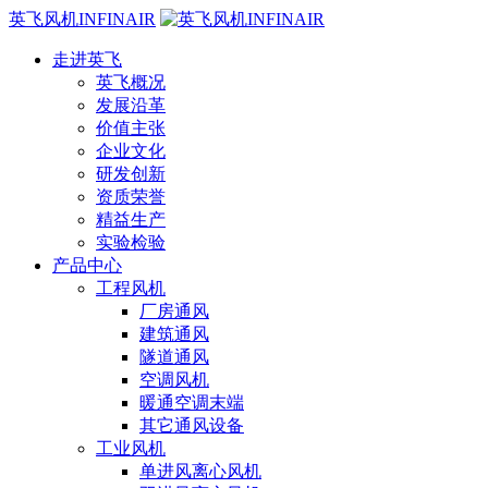
英飞风机INFINAIR
走进英飞
英飞概况
发展沿革
价值主张
企业文化
研发创新
资质荣誉
精益生产
实验检验
产品中心
工程风机
厂房通风
建筑通风
隧道通风
空调风机
暖通空调末端
其它通风设备
工业风机
单进风离心风机