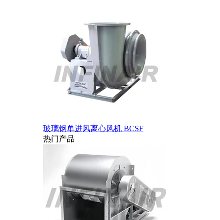
玻璃钢单进风离心风机 BCSF
热门产品