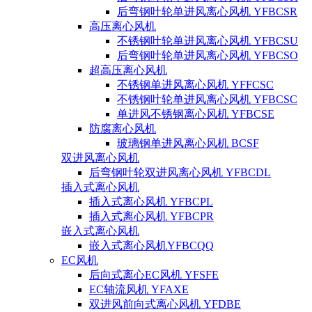
后弯钢叶轮单进风离心风机 YFBCSR
高压离心风机
不锈钢叶轮单进风离心风机 YFBCSU
后弯钢叶轮单进风离心风机 YFBCSO
超高压离心风机
不锈钢单进风离心风机 YFFCSC
不锈钢叶轮单进风离心风机 YFBCSC
单进风不锈钢离心风机 YFBCSE
防腐离心风机
玻璃钢单进风离心风机 BCSF
双进风离心风机
后弯钢叶轮双进风离心风机 YFBCDL
插入式离心风机
插入式离心风机 YFBCPL
插入式离心风机 YFBCPR
嵌入式离心风机
嵌入式离心风机YFBCQQ
EC风机
后向式离心EC风机 YFSFE
EC轴流风机 YFAXE
双进风前向式离心风机 YFDBE