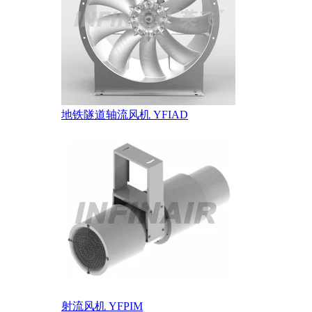
地铁隧道轴流风机 YFIAD
射流风机 YFPIM