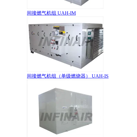
间接燃气机组 UAH-IM
间接燃气机组（单级燃烧器） UAH-IS