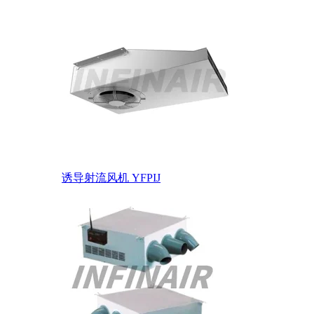
诱导射流风机 YFPIJ