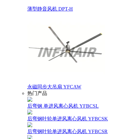
薄型静音风机 DPT-H
永磁同步大吊扇 YFCAW
热门产品
后弯钢 单进风离心风机 YFBCSL
后弯钢叶轮单进风离心风机 YFBCSK
后弯钢叶轮单进风离心风机 YFBCSR