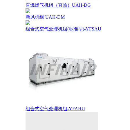
直燃燃气机组（直热）UAH-DG
新风机组 UAH-DM
组合式空气处理机组(标准型)-YFSAU
组合式空气处理机组-YFAHU