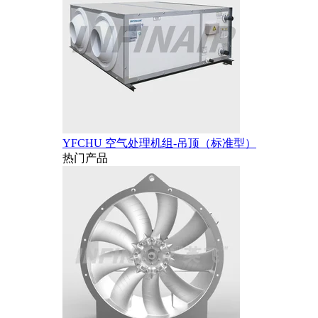
YFCHU 空气处理机组-吊顶（标准型）
热门产品