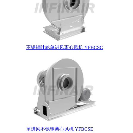
不锈钢叶轮单进风离心风机 YFBCSC
单进风不锈钢离心风机 YFBCSE