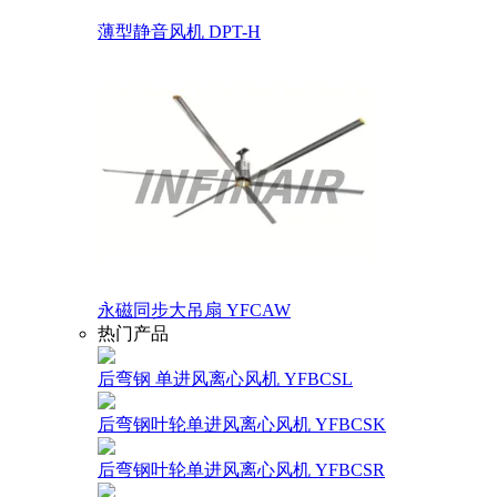
薄型静音风机 DPT-H
永磁同步大吊扇 YFCAW
热门产品
后弯钢 单进风离心风机 YFBCSL
后弯钢叶轮单进风离心风机 YFBCSK
后弯钢叶轮单进风离心风机 YFBCSR