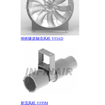
地铁隧道轴流风机 YFIAD
射流风机 YFPIM