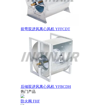
前弯双进风离心风机 YFFCDT
后倾双进风离心风机 YFBCDH
热门产品
防火阀 FHF