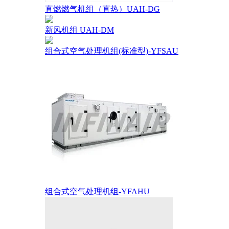
直燃燃气机组（直热）UAH-DG
新风机组 UAH-DM
组合式空气处理机组(标准型)-YFSAU
组合式空气处理机组-YFAHU