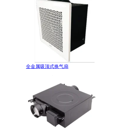
全金属吸顶式换气扇