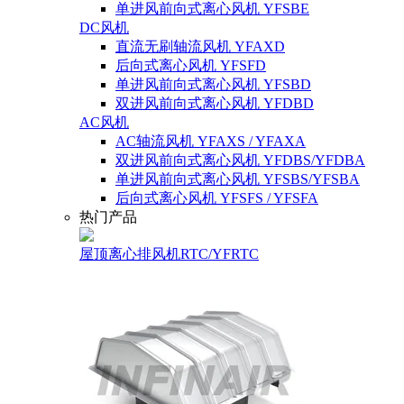
单进风前向式离心风机 YFSBE
DC风机
直流无刷轴流风机 YFAXD
后向式离心风机 YFSFD
单进风前向式离心风机 YFSBD
双进风前向式离心风机 YFDBD
AC风机
AC轴流风机 YFAXS / YFAXA
双进风前向式离心风机 YFDBS/YFDBA
单进风前向式离心风机 YFSBS/YFSBA
后向式离心风机 YFSFS / YFSFA
热门产品
屋顶离心排风机RTC/YFRTC