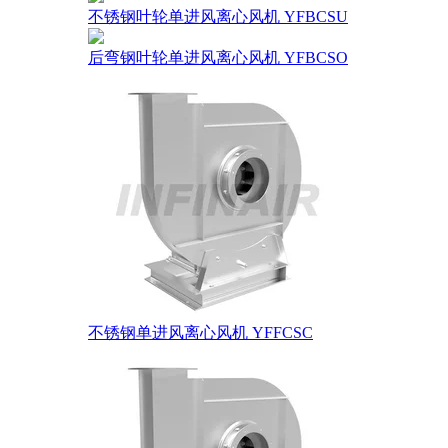
不锈钢叶轮单进风离心风机 YFBCSU
后弯钢叶轮单进风离心风机 YFBCSO
不锈钢单进风离心风机 YFFCSC