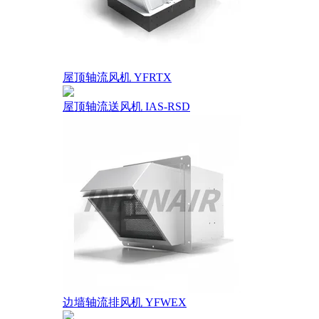
屋顶轴流风机 YFRTX
屋顶轴流送风机 IAS-RSD
边墙轴流排风机 YFWEX