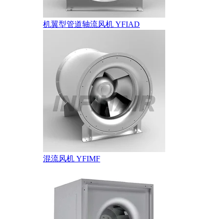
机翼型管道轴流风机 YFIAD
混流风机 YFIMF