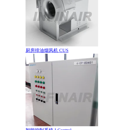
厨房排油烟风机 CUS