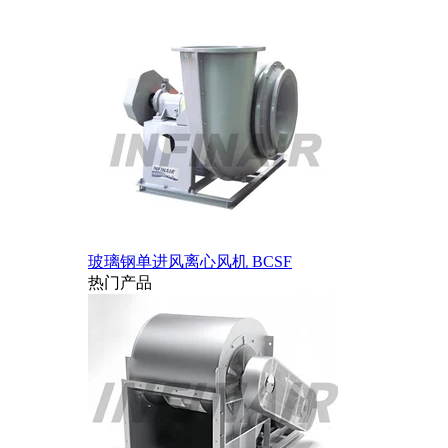
玻璃钢单进风离心风机 BCSF
热门产品