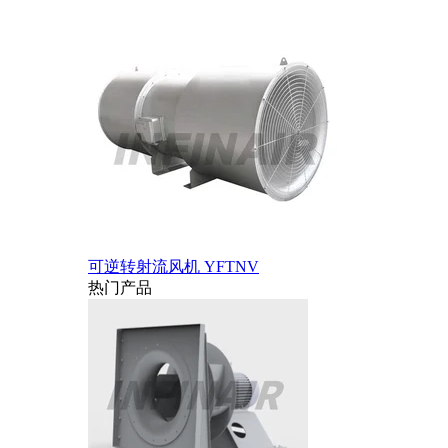
可逆转射流风机 YFTNV
热门产品