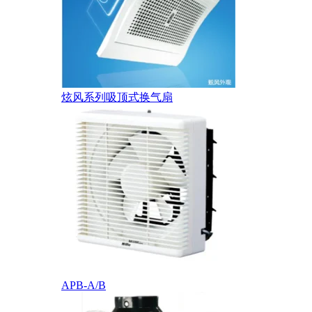
炫风系列吸顶式换气扇
APB-A/B