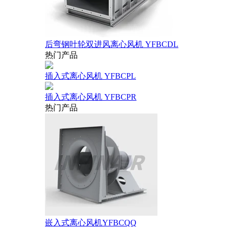
后弯钢叶轮双进风离心风机 YFBCDL
热门产品
插入式离心风机 YFBCPL
插入式离心风机 YFBCPR
热门产品
嵌入式离心风机YFBCQQ