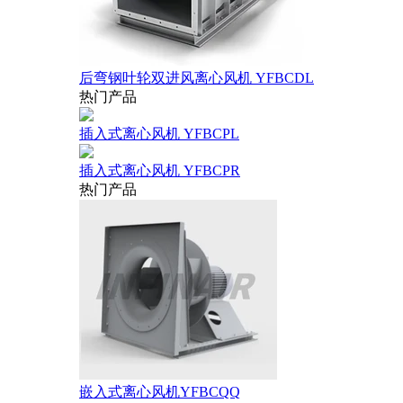
后弯钢叶轮双进风离心风机 YFBCDL
热门产品
插入式离心风机 YFBCPL
插入式离心风机 YFBCPR
热门产品
嵌入式离心风机YFBCQQ