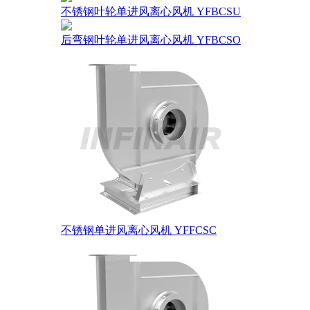
不锈钢叶轮单进风离心风机 YFBCSU
后弯钢叶轮单进风离心风机 YFBCSO
不锈钢单进风离心风机 YFFCSC