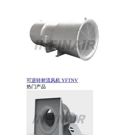
可逆转射流风机 YFTNV
热门产品