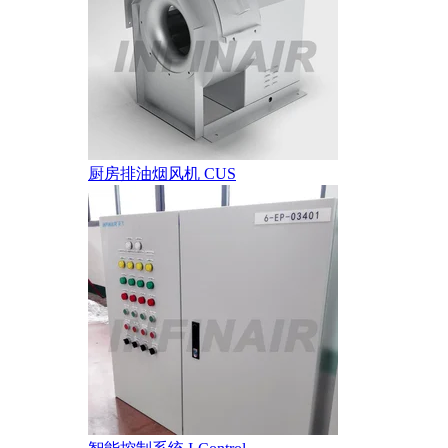
厨房排油烟风机 CUS