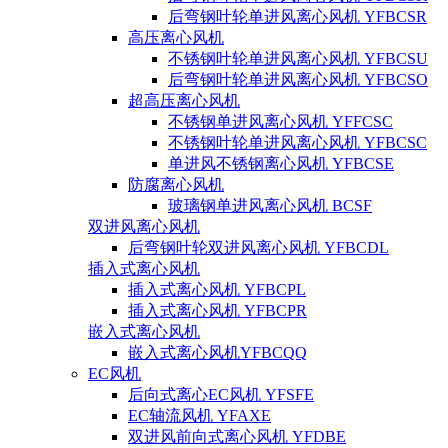
后弯钢叶轮单进风离心风机 YFBCSR
高压离心风机
不锈钢叶轮单进风离心风机 YFBCSU
后弯钢叶轮单进风离心风机 YFBCSO
超高压离心风机
不锈钢单进风离心风机 YFFCSC
不锈钢叶轮单进风离心风机 YFBCSC
单进风不锈钢离心风机 YFBCSE
防腐离心风机
玻璃钢单进风离心风机 BCSF
双进风离心风机
后弯钢叶轮双进风离心风机 YFBCDL
插入式离心风机
插入式离心风机 YFBCPL
插入式离心风机 YFBCPR
嵌入式离心风机
嵌入式离心风机YFBCQQ
EC风机
后向式离心EC风机 YFSFE
EC轴流风机 YFAXE
双进风前向式离心风机 YFDBE