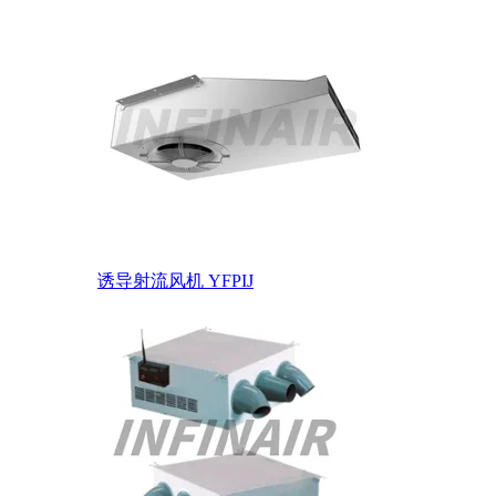
诱导射流风机 YFPIJ