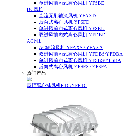
单进风前向式离心风机 YFSBE
DC风机
直流无刷轴流风机 YFAXD
后向式离心风机 YFSFD
单进风前向式离心风机 YFSBD
双进风前向式离心风机 YFDBD
AC风机
AC轴流风机 YFAXS / YFAXA
双进风前向式离心风机 YFDBS/YFDBA
单进风前向式离心风机 YFSBS/YFSBA
后向式离心风机 YFSFS / YFSFA
热门产品
屋顶离心排风机RTC/YFRTC