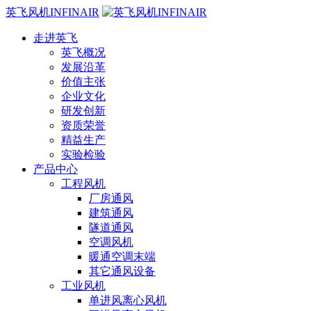
英飞风机INFINAIR
走进英飞
英飞概况
发展沿革
价值主张
企业文化
研发创新
资质荣誉
精益生产
实验检验
产品中心
工程风机
厂房通风
建筑通风
隧道通风
空调风机
暖通空调末端
其它通风设备
工业风机
单进风离心风机