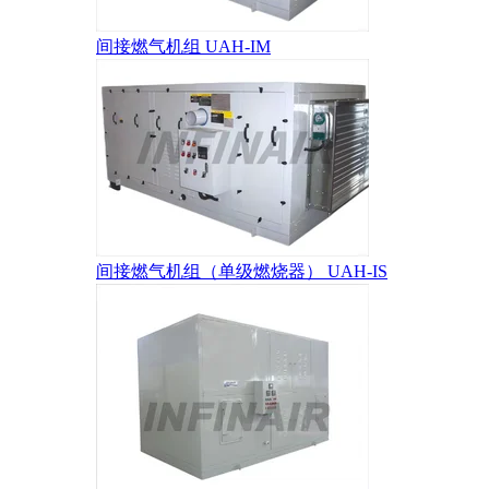
间接燃气机组 UAH-IM
间接燃气机组（单级燃烧器） UAH-IS