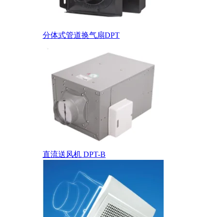
分体式管道换气扇DPT
直流送风机 DPT-B