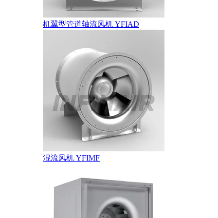
机翼型管道轴流风机 YFIAD
混流风机 YFIMF