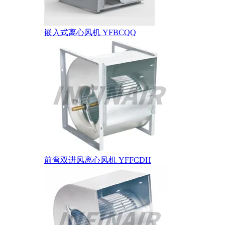
嵌入式离心风机 YFBCQQ
前弯双进风离心风机 YFFCDH