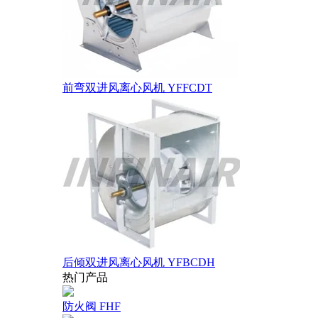
前弯双进风离心风机 YFFCDT
后倾双进风离心风机 YFBCDH
热门产品
防火阀 FHF