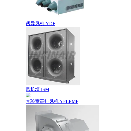
诱导风机 YDF
风机墙 ISM
实验室高排风机 YFLEMF