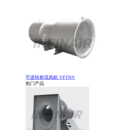
可逆转射流风机 YFTNV
热门产品