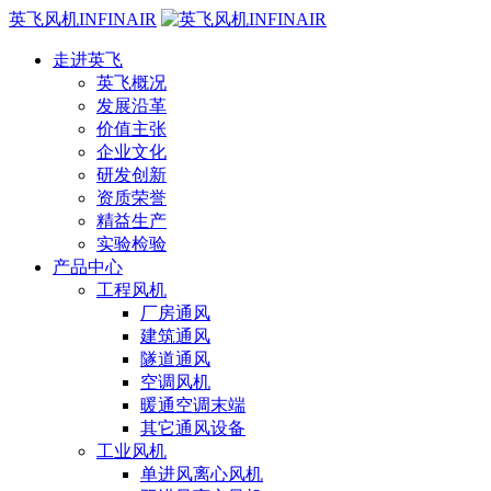
英飞风机INFINAIR
走进英飞
英飞概况
发展沿革
价值主张
企业文化
研发创新
资质荣誉
精益生产
实验检验
产品中心
工程风机
厂房通风
建筑通风
隧道通风
空调风机
暖通空调末端
其它通风设备
工业风机
单进风离心风机