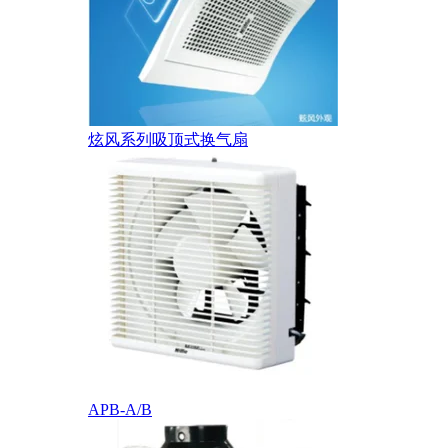
炫风系列吸顶式换气扇
APB-A/B