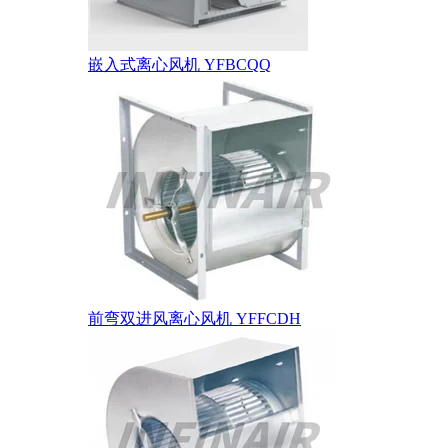
嵌入式离心风机 YFBCQQ
前弯双进风离心风机 YFFCDH