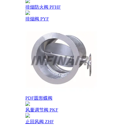
排烟防火阀 PFHF
排烟阀 PYF
PDF圆形蝶阀
风量调节阀 PKF
止回风阀 ZHF