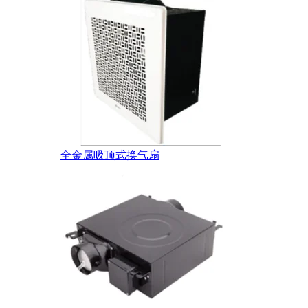
全金属吸顶式换气扇