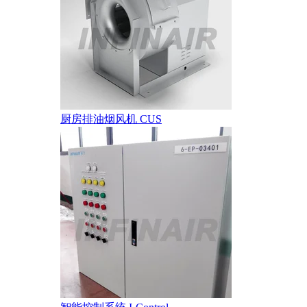
厨房排油烟风机 CUS