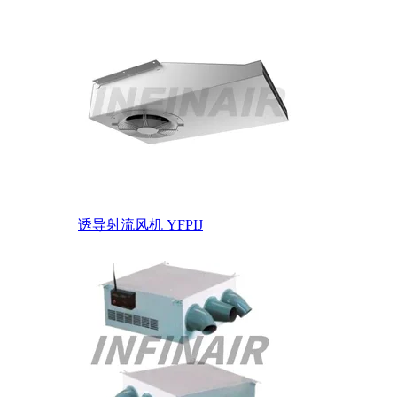
诱导射流风机 YFPIJ