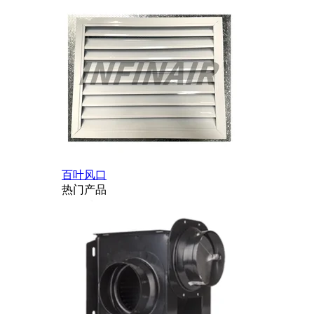
百叶风口
热门产品