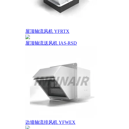
屋顶轴流风机 YFRTX
屋顶轴流送风机 IAS-RSD
边墙轴流排风机 YFWEX