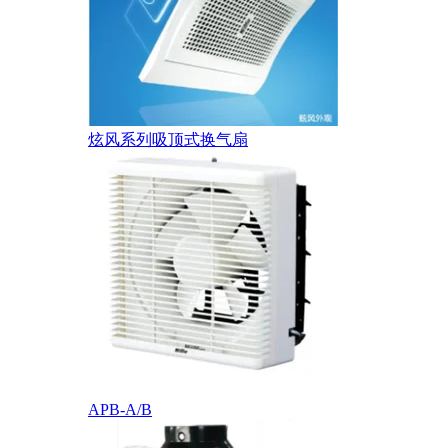
炫风系列吸顶式换气扇
APB-A/B