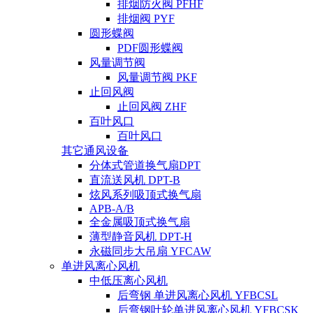
排烟防火阀 PFHF
排烟阀 PYF
圆形蝶阀
PDF圆形蝶阀
风量调节阀
风量调节阀 PKF
止回风阀
止回风阀 ZHF
百叶风口
百叶风口
其它通风设备
分体式管道换气扇DPT
直流送风机 DPT-B
炫风系列吸顶式换气扇
APB-A/B
全金属吸顶式换气扇
薄型静音风机 DPT-H
永磁同步大吊扇 YFCAW
单进风离心风机
中低压离心风机
后弯钢 单进风离心风机 YFBCSL
后弯钢叶轮单进风离心风机 YFBCSK