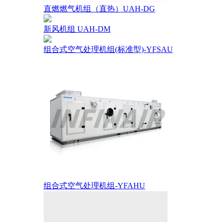
直燃燃气机组（直热）UAH-DG
新风机组 UAH-DM
组合式空气处理机组(标准型)-YFSAU
组合式空气处理机组-YFAHU