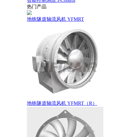
智能控制系统 I-Control
热门产品
地铁隧道轴流风机 YFMRT
地铁隧道轴流风机 YFMRT（R）