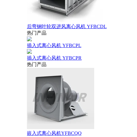
后弯钢叶轮双进风离心风机 YFBCDL
热门产品
插入式离心风机 YFBCPL
插入式离心风机 YFBCPR
热门产品
嵌入式离心风机YFBCQQ