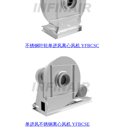
不锈钢叶轮单进风离心风机 YFBCSC
单进风不锈钢离心风机 YFBCSE