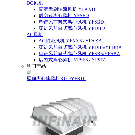
DC风机
直流无刷轴流风机 YFAXD
后向式离心风机 YFSFD
单进风前向式离心风机 YFSBD
双进风前向式离心风机 YFDBD
AC风机
AC轴流风机 YFAXS / YFAXA
双进风前向式离心风机 YFDBS/YFDBA
单进风前向式离心风机 YFSBS/YFSBA
后向式离心风机 YFSFS / YFSFA
热门产品
屋顶离心排风机RTC/YFRTC