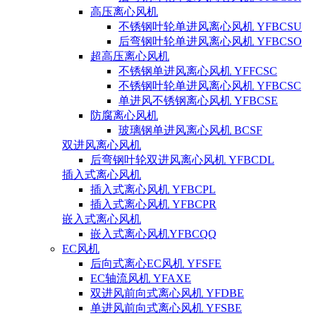
高压离心风机
不锈钢叶轮单进风离心风机 YFBCSU
后弯钢叶轮单进风离心风机 YFBCSO
超高压离心风机
不锈钢单进风离心风机 YFFCSC
不锈钢叶轮单进风离心风机 YFBCSC
单进风不锈钢离心风机 YFBCSE
防腐离心风机
玻璃钢单进风离心风机 BCSF
双进风离心风机
后弯钢叶轮双进风离心风机 YFBCDL
插入式离心风机
插入式离心风机 YFBCPL
插入式离心风机 YFBCPR
嵌入式离心风机
嵌入式离心风机YFBCQQ
EC风机
后向式离心EC风机 YFSFE
EC轴流风机 YFAXE
双进风前向式离心风机 YFDBE
单进风前向式离心风机 YFSBE