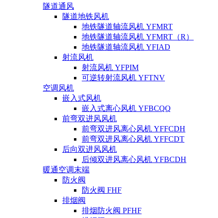
隧道通风
隧道地铁风机
地铁隧道轴流风机 YFMRT
地铁隧道轴流风机 YFMRT（R）
地铁隧道轴流风机 YFIAD
射流风机
射流风机 YFPIM
可逆转射流风机 YFTNV
空调风机
嵌入式风机
嵌入式离心风机 YFBCQQ
前弯双进风风机
前弯双进风离心风机 YFFCDH
前弯双进风离心风机 YFFCDT
后向双进风风机
后倾双进风离心风机 YFBCDH
暖通空调末端
防火阀
防火阀 FHF
排烟阀
排烟防火阀 PFHF