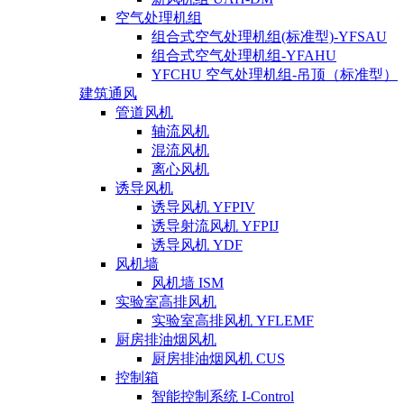
空气处理机组
组合式空气处理机组(标准型)-YFSAU
组合式空气处理机组-YFAHU
YFCHU 空气处理机组-吊顶（标准型）
建筑通风
管道风机
轴流风机
混流风机
离心风机
诱导风机
诱导风机 YFPIV
诱导射流风机 YFPIJ
诱导风机 YDF
风机墙
风机墙 ISM
实验室高排风机
实验室高排风机 YFLEMF
厨房排油烟风机
厨房排油烟风机 CUS
控制箱
智能控制系统 I-Control