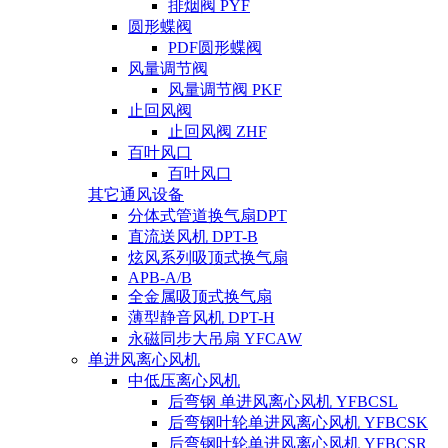
排烟阀 PYF
圆形蝶阀
PDF圆形蝶阀
风量调节阀
风量调节阀 PKF
止回风阀
止回风阀 ZHF
百叶风口
百叶风口
其它通风设备
分体式管道换气扇DPT
直流送风机 DPT-B
炫风系列吸顶式换气扇
APB-A/B
全金属吸顶式换气扇
薄型静音风机 DPT-H
永磁同步大吊扇 YFCAW
单进风离心风机
中低压离心风机
后弯钢 单进风离心风机 YFBCSL
后弯钢叶轮单进风离心风机 YFBCSK
后弯钢叶轮单进风离心风机 YFBCSR