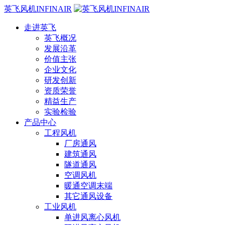
英飞风机INFINAIR
走进英飞
英飞概况
发展沿革
价值主张
企业文化
研发创新
资质荣誉
精益生产
实验检验
产品中心
工程风机
厂房通风
建筑通风
隧道通风
空调风机
暖通空调末端
其它通风设备
工业风机
单进风离心风机