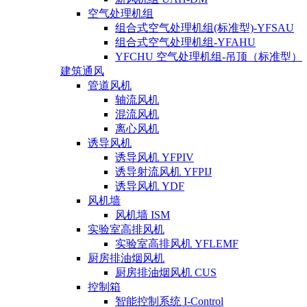
空气处理机组
组合式空气处理机组(标准型)-YFSAU
组合式空气处理机组-YFAHU
YFCHU 空气处理机组-吊顶（标准型）
建筑通风
管道风机
轴流风机
混流风机
离心风机
诱导风机
诱导风机 YFPIV
诱导射流风机 YFPIJ
诱导风机 YDF
风机墙
风机墙 ISM
实验室高排风机
实验室高排风机 YFLEMF
厨房排油烟风机
厨房排油烟风机 CUS
控制箱
智能控制系统 I-Control