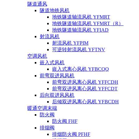
隧道通风
隧道地铁风机
地铁隧道轴流风机 YFMRT
地铁隧道轴流风机 YFMRT（R）
地铁隧道轴流风机 YFIAD
射流风机
射流风机 YFPIM
可逆转射流风机 YFTNV
空调风机
嵌入式风机
嵌入式离心风机 YFBCQQ
前弯双进风风机
前弯双进风离心风机 YFFCDH
前弯双进风离心风机 YFFCDT
后向双进风风机
后倾双进风离心风机 YFBCDH
暖通空调末端
防火阀
防火阀 FHF
排烟阀
排烟防火阀 PFHF