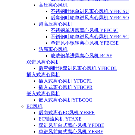
高压离心风机
不锈钢叶轮单进风离心风机 YFBCSU
后弯钢叶轮单进风离心风机 YFBCSO
超高压离心风机
不锈钢单进风离心风机 YFFCSC
不锈钢叶轮单进风离心风机 YFBCSC
单进风不锈钢离心风机 YFBCSE
防腐离心风机
玻璃钢单进风离心风机 BCSF
双进风离心风机
后弯钢叶轮双进风离心风机 YFBCDL
插入式离心风机
插入式离心风机 YFBCPL
插入式离心风机 YFBCPR
嵌入式离心风机
嵌入式离心风机YFBCQQ
EC风机
后向式离心EC风机 YFSFE
EC轴流风机 YFAXE
双进风前向式离心风机 YFDBE
单进风前向式离心风机 YFSBE