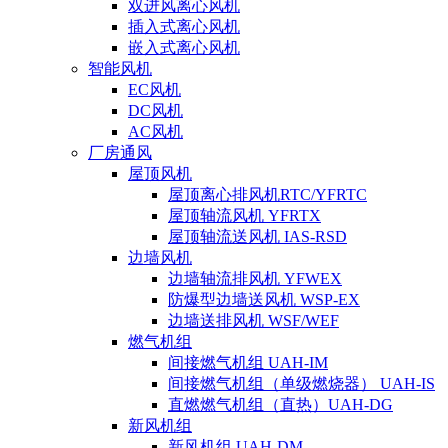
双进风离心风机
插入式离心风机
嵌入式离心风机
智能风机
EC风机
DC风机
AC风机
厂房通风
屋顶风机
屋顶离心排风机RTC/YFRTC
屋顶轴流风机 YFRTX
屋顶轴流送风机 IAS-RSD
边墙风机
边墙轴流排风机 YFWEX
防爆型边墙送风机 WSP-EX
边墙送排风机 WSF/WEF
燃气机组
间接燃气机组 UAH-IM
间接燃气机组（单级燃烧器） UAH-IS
直燃燃气机组（直热）UAH-DG
新风机组
新风机组 UAH-DM