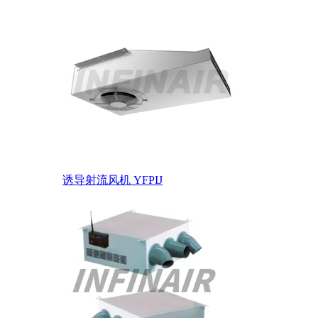
诱导射流风机 YFPIJ