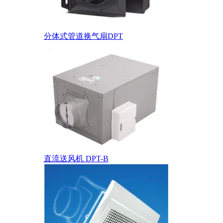
分体式管道换气扇DPT
直流送风机 DPT-B