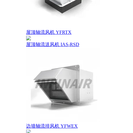
屋顶轴流风机 YFRTX
屋顶轴流送风机 IAS-RSD
边墙轴流排风机 YFWEX