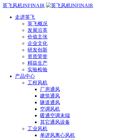
英飞风机INFINAIR
走进英飞
英飞概况
发展沿革
价值主张
企业文化
研发创新
资质荣誉
精益生产
实验检验
产品中心
工程风机
厂房通风
建筑通风
隧道通风
空调风机
暖通空调末端
其它通风设备
工业风机
单进风离心风机