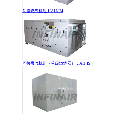
间接燃气机组 UAH-IM
间接燃气机组（单级燃烧器） UAH-IS