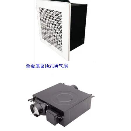
全金属吸顶式换气扇