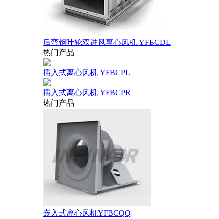
后弯钢叶轮双进风离心风机 YFBCDL
热门产品
插入式离心风机 YFBCPL
插入式离心风机 YFBCPR
热门产品
嵌入式离心风机YFBCQQ