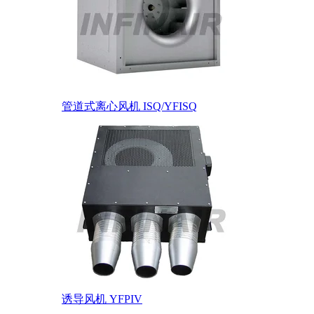
管道式离心风机 ISQ/YFISQ
诱导风机 YFPIV