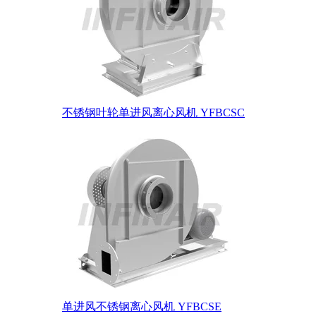
不锈钢叶轮单进风离心风机 YFBCSC
单进风不锈钢离心风机 YFBCSE