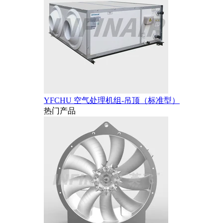
YFCHU 空气处理机组-吊顶（标准型）
热门产品