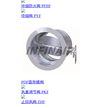
排烟防火阀 PFHF
排烟阀 PYF
PDF圆形蝶阀
风量调节阀 PKF
止回风阀 ZHF