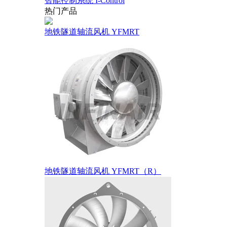
智能控制系统 I-Control
热门产品
地铁隧道轴流风机 YFMRT
地铁隧道轴流风机 YFMRT（R）