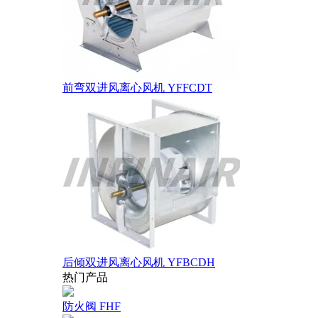
前弯双进风离心风机 YFFCDT
后倾双进风离心风机 YFBCDH
热门产品
防火阀 FHF