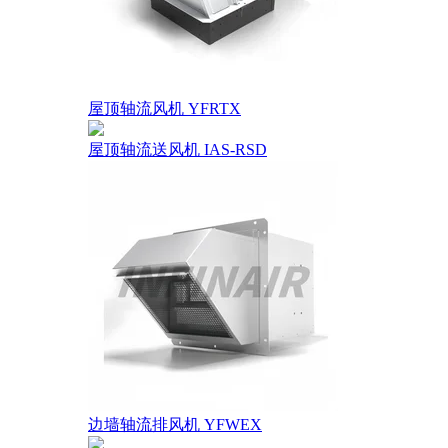
屋顶轴流风机 YFRTX
屋顶轴流送风机 IAS-RSD
边墙轴流排风机 YFWEX