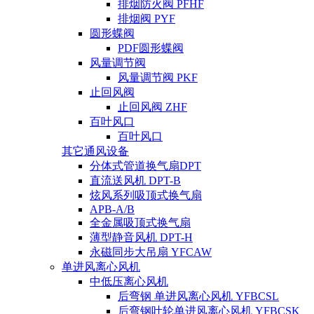
排烟防火阀 PFHF
排烟阀 PYF
圆形蝶阀
PDF圆形蝶阀
风量调节阀
风量调节阀 PKF
止回风阀
止回风阀 ZHF
百叶风口
百叶风口
其它通风设备
分体式管道换气扇DPT
直流送风机 DPT-B
炫风系列吸顶式换气扇
APB-A/B
全金属吸顶式换气扇
薄型静音风机 DPT-H
永磁同步大吊扇 YFCAW
单进风离心风机
中低压离心风机
后弯钢 单进风离心风机 YFBCSL
后弯钢叶轮单进风离心风机 YFBCSK