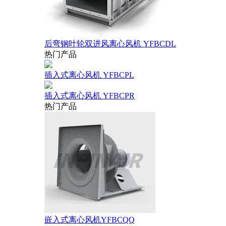
后弯钢叶轮双进风离心风机 YFBCDL
热门产品
插入式离心风机 YFBCPL
插入式离心风机 YFBCPR
热门产品
嵌入式离心风机YFBCQQ