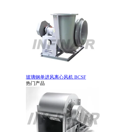
玻璃钢单进风离心风机 BCSF
热门产品