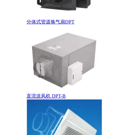
分体式管道换气扇DPT
直流送风机 DPT-B