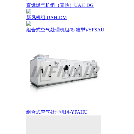
直燃燃气机组（直热）UAH-DG
新风机组 UAH-DM
组合式空气处理机组(标准型)-YFSAU
组合式空气处理机组-YFAHU