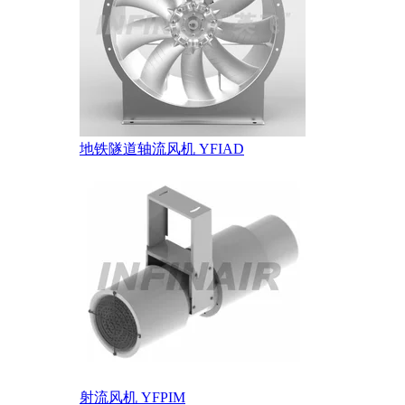
地铁隧道轴流风机 YFIAD
射流风机 YFPIM