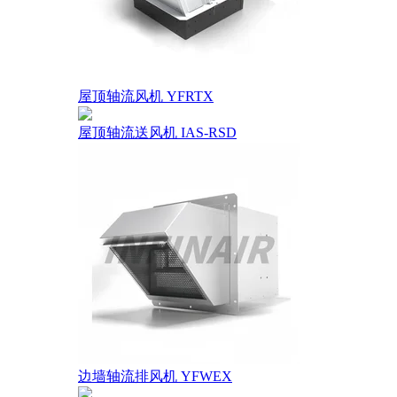
屋顶轴流风机 YFRTX
屋顶轴流送风机 IAS-RSD
边墙轴流排风机 YFWEX