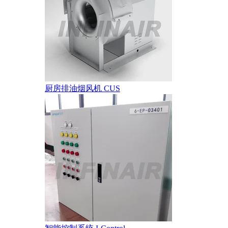
厨房排油烟风机 CUS