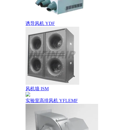
诱导风机 YDF
风机墙 ISM
实验室高排风机 YFLEMF