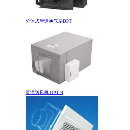
分体式管道换气扇DPT
直流送风机 DPT-B