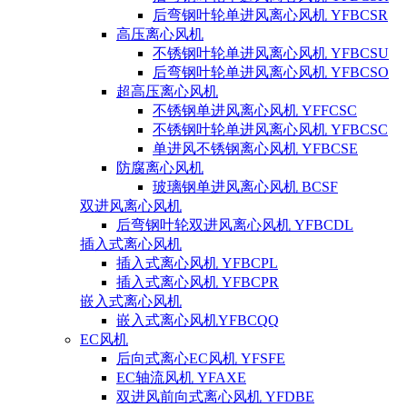
后弯钢叶轮单进风离心风机 YFBCSR
高压离心风机
不锈钢叶轮单进风离心风机 YFBCSU
后弯钢叶轮单进风离心风机 YFBCSO
超高压离心风机
不锈钢单进风离心风机 YFFCSC
不锈钢叶轮单进风离心风机 YFBCSC
单进风不锈钢离心风机 YFBCSE
防腐离心风机
玻璃钢单进风离心风机 BCSF
双进风离心风机
后弯钢叶轮双进风离心风机 YFBCDL
插入式离心风机
插入式离心风机 YFBCPL
插入式离心风机 YFBCPR
嵌入式离心风机
嵌入式离心风机YFBCQQ
EC风机
后向式离心EC风机 YFSFE
EC轴流风机 YFAXE
双进风前向式离心风机 YFDBE