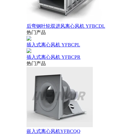
后弯钢叶轮双进风离心风机 YFBCDL
热门产品
插入式离心风机 YFBCPL
插入式离心风机 YFBCPR
热门产品
嵌入式离心风机YFBCQQ