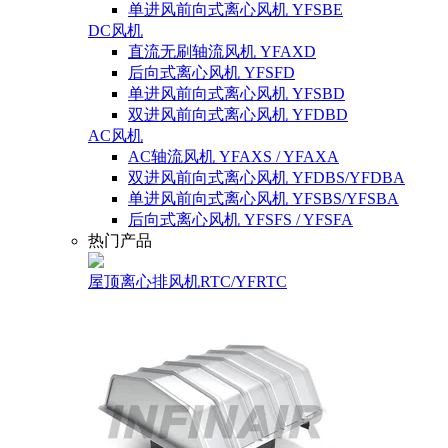
单进风前向式离心风机 YFSBE
DC风机
直流无刷轴流风机 YFAXD
后向式离心风机 YFSFD
单进风前向式离心风机 YFSBD
双进风前向式离心风机 YFDBD
AC风机
AC轴流风机 YFAXS / YFAXA
双进风前向式离心风机 YFDBS/YFDBA
单进风前向式离心风机 YFSBS/YFSBA
后向式离心风机 YFSFS / YFSFA
热门产品
屋顶离心排风机RTC/YFRTC