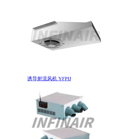
诱导射流风机 YFPIJ