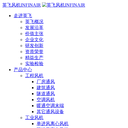
英飞风机INFINAIR
走进英飞
英飞概况
发展沿革
价值主张
企业文化
研发创新
资质荣誉
精益生产
实验检验
产品中心
工程风机
厂房通风
建筑通风
隧道通风
空调风机
暖通空调末端
其它通风设备
工业风机
单进风离心风机