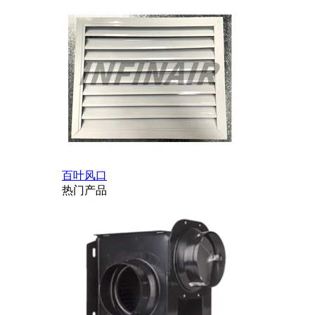
百叶风口
热门产品