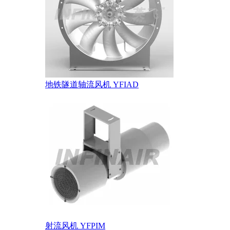
地铁隧道轴流风机 YFIAD
射流风机 YFPIM