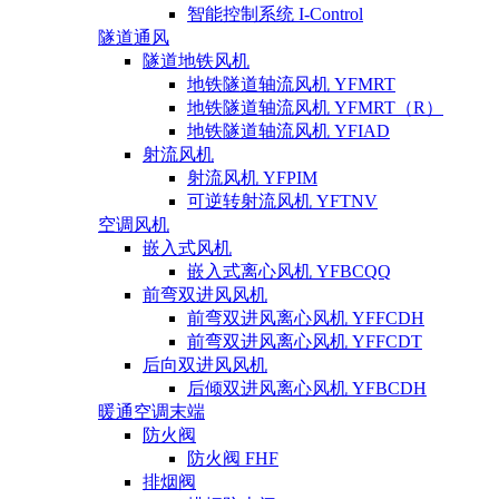
智能控制系统 I-Control
隧道通风
隧道地铁风机
地铁隧道轴流风机 YFMRT
地铁隧道轴流风机 YFMRT（R）
地铁隧道轴流风机 YFIAD
射流风机
射流风机 YFPIM
可逆转射流风机 YFTNV
空调风机
嵌入式风机
嵌入式离心风机 YFBCQQ
前弯双进风风机
前弯双进风离心风机 YFFCDH
前弯双进风离心风机 YFFCDT
后向双进风风机
后倾双进风离心风机 YFBCDH
暖通空调末端
防火阀
防火阀 FHF
排烟阀