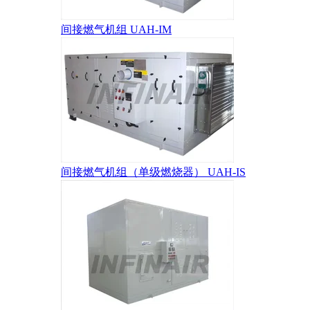
间接燃气机组 UAH-IM
间接燃气机组（单级燃烧器） UAH-IS