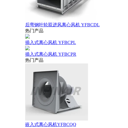
后弯钢叶轮双进风离心风机 YFBCDL
热门产品
插入式离心风机 YFBCPL
插入式离心风机 YFBCPR
热门产品
嵌入式离心风机YFBCQQ