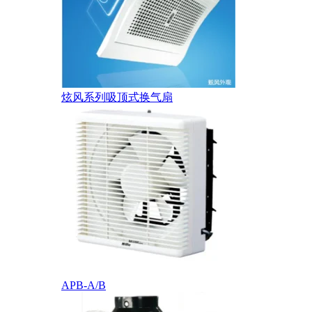
炫风系列吸顶式换气扇
APB-A/B