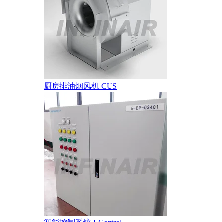
厨房排油烟风机 CUS