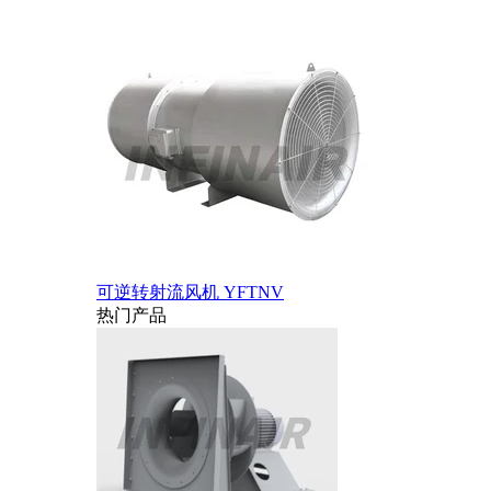
可逆转射流风机 YFTNV
热门产品