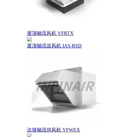
屋顶轴流风机 YFRTX
屋顶轴流送风机 IAS-RSD
边墙轴流排风机 YFWEX