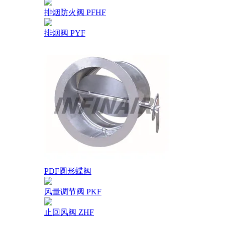
排烟防火阀 PFHF
排烟阀 PYF
PDF圆形蝶阀
风量调节阀 PKF
止回风阀 ZHF