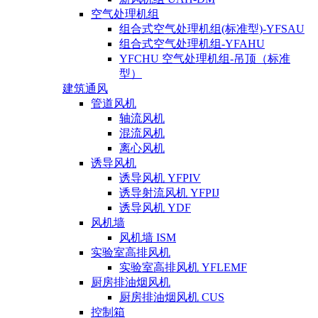
空气处理机组
组合式空气处理机组(标准型)-YFSAU
组合式空气处理机组-YFAHU
YFCHU 空气处理机组-吊顶（标准
型）
建筑通风
管道风机
轴流风机
混流风机
离心风机
诱导风机
诱导风机 YFPIV
诱导射流风机 YFPIJ
诱导风机 YDF
风机墙
风机墙 ISM
实验室高排风机
实验室高排风机 YFLEMF
厨房排油烟风机
厨房排油烟风机 CUS
控制箱