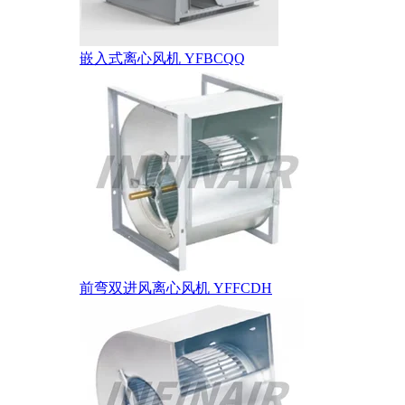
嵌入式离心风机 YFBCQQ
前弯双进风离心风机 YFFCDH