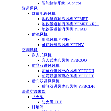
智能控制系统 I-Control
隧道通风
隧道地铁风机
地铁隧道轴流风机 YFMRT
地铁隧道轴流风机 YFMRT（R）
地铁隧道轴流风机 YFIAD
射流风机
射流风机 YFPIM
可逆转射流风机 YFTNV
空调风机
嵌入式风机
嵌入式离心风机 YFBCQQ
前弯双进风风机
前弯双进风离心风机 YFFCDH
前弯双进风离心风机 YFFCDT
后向双进风风机
后倾双进风离心风机 YFBCDH
暖通空调末端
防火阀
防火阀 FHF
排烟阀