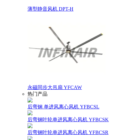
薄型静音风机 DPT-H
永磁同步大吊扇 YFCAW
热门产品
后弯钢 单进风离心风机 YFBCSL
后弯钢叶轮单进风离心风机 YFBCSK
后弯钢叶轮单进风离心风机 YFBCSR