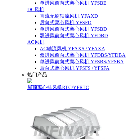
单进风前向式离心风机 YFSBE
DC风机
直流无刷轴流风机 YFAXD
后向式离心风机 YFSFD
单进风前向式离心风机 YFSBD
双进风前向式离心风机 YFDBD
AC风机
AC轴流风机 YFAXS / YFAXA
双进风前向式离心风机 YFDBS/YFDBA
单进风前向式离心风机 YFSBS/YFSBA
后向式离心风机 YFSFS / YFSFA
热门产品
屋顶离心排风机RTC/YFRTC