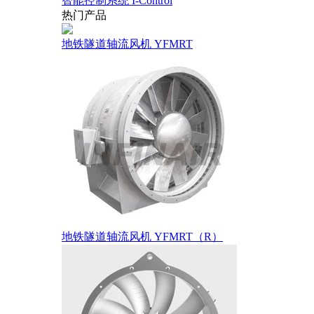
智能控制系统 I-Control
热门产品
地铁隧道轴流风机 YFMRT
地铁隧道轴流风机 YFMRT（R）