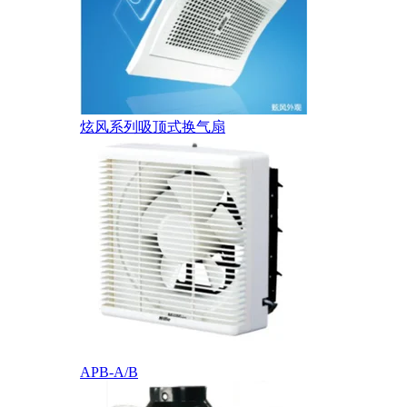
炫风系列吸顶式换气扇
APB-A/B