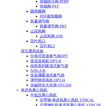
排烟防火阀 PFHF
排烟阀 PYF
圆形蝶阀
PDF圆形蝶阀
风量调节阀
风量调节阀 PKF
止回风阀
止回风阀 ZHF
百叶风口
百叶风口
其它通风设备
分体式管道换气扇DPT
直流送风机 DPT-B
炫风系列吸顶式换气扇
APB-A/B
全金属吸顶式换气扇
薄型静音风机 DPT-H
永磁同步大吊扇 YFCAW
单进风离心风机
中低压离心风机
后弯钢 单进风离心风机 YFBCSL
后弯钢叶轮单进风离心风机 YFBCSK