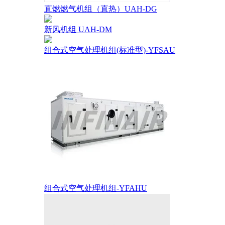
直燃燃气机组（直热）UAH-DG
新风机组 UAH-DM
组合式空气处理机组(标准型)-YFSAU
组合式空气处理机组-YFAHU