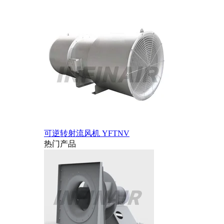
可逆转射流风机 YFTNV
热门产品