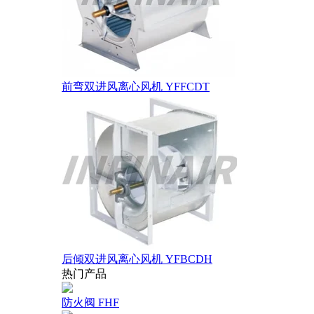
前弯双进风离心风机 YFFCDT
后倾双进风离心风机 YFBCDH
热门产品
防火阀 FHF