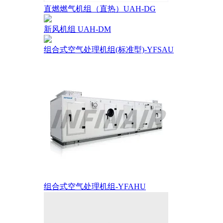
直燃燃气机组（直热）UAH-DG
新风机组 UAH-DM
组合式空气处理机组(标准型)-YFSAU
组合式空气处理机组-YFAHU