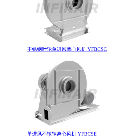
不锈钢叶轮单进风离心风机 YFBCSC
单进风不锈钢离心风机 YFBCSE