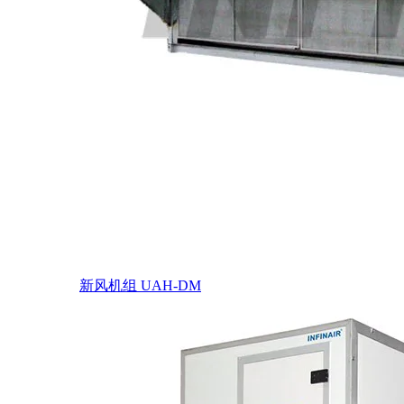
新风机组 UAH-DM