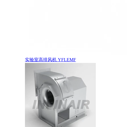
实验室高排风机 YFLEMF