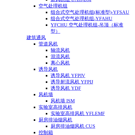
空气处理机组
组合式空气处理机组(标准型)-YFSAU
组合式空气处理机组-YFAHU
YFCHU 空气处理机组-吊顶（标准
型）
建筑通风
管道风机
轴流风机
混流风机
离心风机
诱导风机
诱导风机 YFPIV
诱导射流风机 YFPIJ
诱导风机 YDF
风机墙
风机墙 ISM
实验室高排风机
实验室高排风机 YFLEMF
厨房排油烟风机
厨房排油烟风机 CUS
控制箱