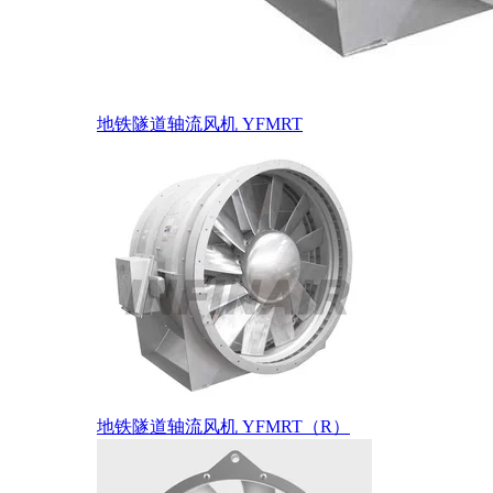
地铁隧道轴流风机 YFMRT
地铁隧道轴流风机 YFMRT（R）