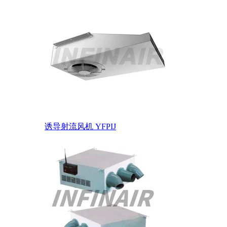
诱导射流风机 YFPIJ