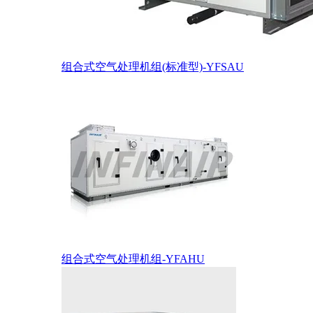
组合式空气处理机组(标准型)-YFSAU
组合式空气处理机组-YFAHU