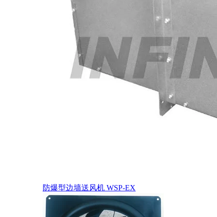
防爆型边墙送风机 WSP-EX