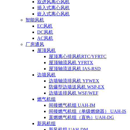
双进风离心风机
插入式离心风机
嵌入式离心风机
智能风机
EC风机
DC风机
AC风机
厂房通风
屋顶风机
屋顶离心排风机RTC/YFRTC
屋顶轴流风机 YFRTX
屋顶轴流送风机 IAS-RSD
边墙风机
边墙轴流排风机 YFWEX
防爆型边墙送风机 WSP-EX
边墙送排风机 WSF/WEF
燃气机组
间接燃气机组 UAH-IM
间接燃气机组（单级燃烧器） UAH-IS
直燃燃气机组（直热）UAH-DG
新风机组
新风机组 UAH-DM