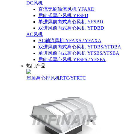
DC风机
直流无刷轴流风机 YFAXD
后向式离心风机 YFSFD
单进风前向式离心风机 YFSBD
双进风前向式离心风机 YFDBD
AC风机
AC轴流风机 YFAXS / YFAXA
双进风前向式离心风机 YFDBS/YFDBA
单进风前向式离心风机 YFSBS/YFSBA
后向式离心风机 YFSFS / YFSFA
热门产品
屋顶离心排风机RTC/YFRTC