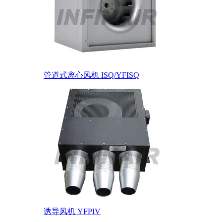
管道式离心风机 ISQ/YFISQ
诱导风机 YFPIV