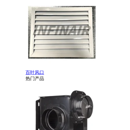
百叶风口
热门产品