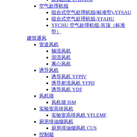
空气处理机组
组合式空气处理机组(标准型)-YFSAU
组合式空气处理机组-YFAHU
YFCHU 空气处理机组-吊顶（标准
型）
建筑通风
管道风机
轴流风机
混流风机
离心风机
诱导风机
诱导风机 YFPIV
诱导射流风机 YFPIJ
诱导风机 YDF
风机墙
风机墙 ISM
实验室高排风机
实验室高排风机 YFLEMF
厨房排油烟风机
厨房排油烟风机 CUS
控制箱