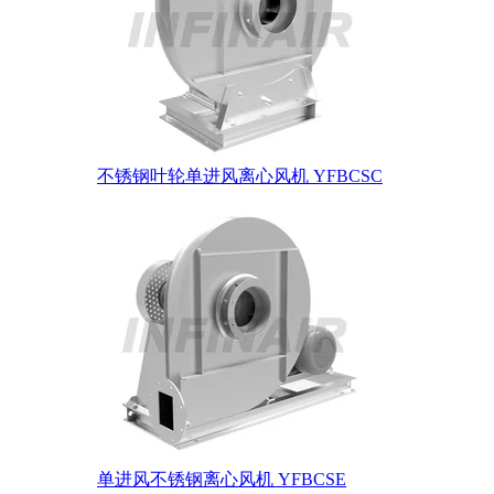
不锈钢叶轮单进风离心风机 YFBCSC
单进风不锈钢离心风机 YFBCSE