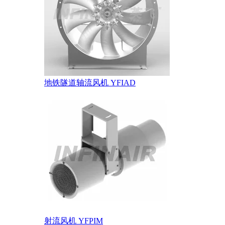
地铁隧道轴流风机 YFIAD
射流风机 YFPIM