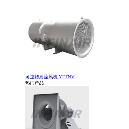
可逆转射流风机 YFTNV
热门产品