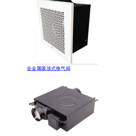
全金属吸顶式换气扇