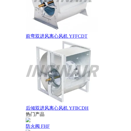
前弯双进风离心风机 YFFCDT
后倾双进风离心风机 YFBCDH
热门产品
防火阀 FHF