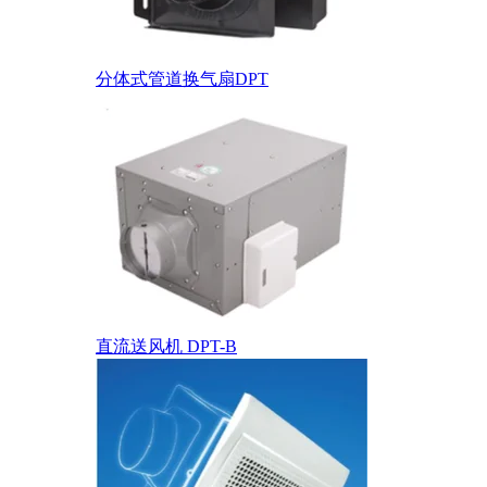
分体式管道换气扇DPT
直流送风机 DPT-B