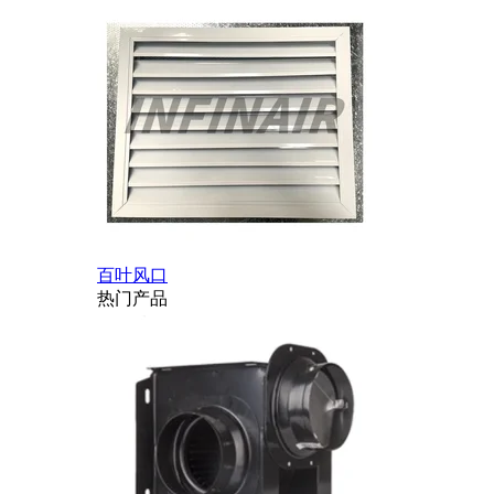
百叶风口
热门产品