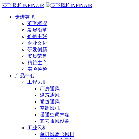
英飞风机INFINAIR
走进英飞
英飞概况
发展沿革
价值主张
企业文化
研发创新
资质荣誉
精益生产
实验检验
产品中心
工程风机
厂房通风
建筑通风
隧道通风
空调风机
暖通空调末端
其它通风设备
工业风机
单进风离心风机