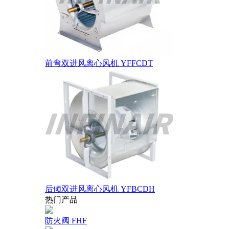
前弯双进风离心风机 YFFCDT
后倾双进风离心风机 YFBCDH
热门产品
防火阀 FHF