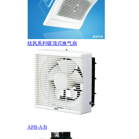
炫风系列吸顶式换气扇
APB-A/B