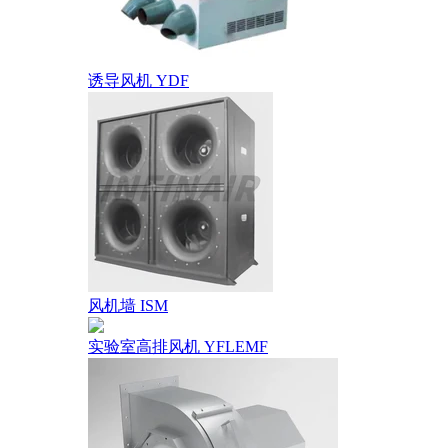
诱导风机 YDF
风机墙 ISM
实验室高排风机 YFLEMF