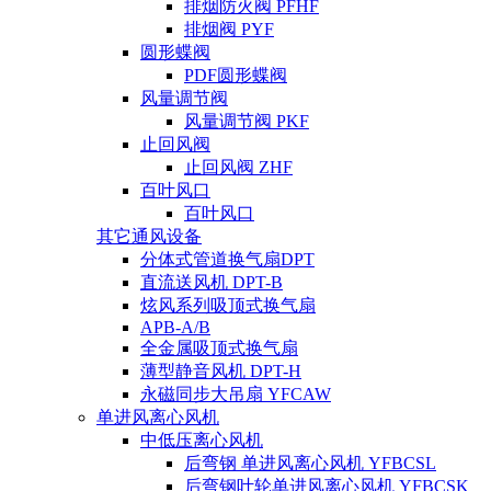
排烟防火阀 PFHF
排烟阀 PYF
圆形蝶阀
PDF圆形蝶阀
风量调节阀
风量调节阀 PKF
止回风阀
止回风阀 ZHF
百叶风口
百叶风口
其它通风设备
分体式管道换气扇DPT
直流送风机 DPT-B
炫风系列吸顶式换气扇
APB-A/B
全金属吸顶式换气扇
薄型静音风机 DPT-H
永磁同步大吊扇 YFCAW
单进风离心风机
中低压离心风机
后弯钢 单进风离心风机 YFBCSL
后弯钢叶轮单进风离心风机 YFBCSK