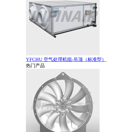
YFCHU 空气处理机组-吊顶（标准型）
热门产品