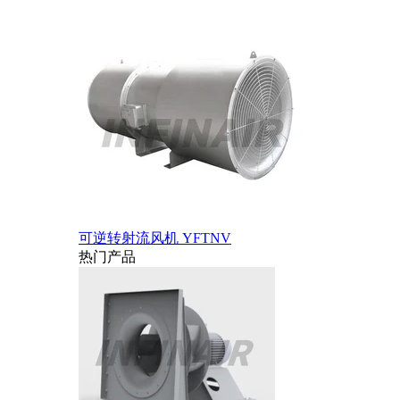
可逆转射流风机 YFTNV
热门产品