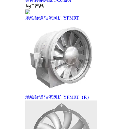
智能控制系统 I-Control
热门产品
地铁隧道轴流风机 YFMRT
地铁隧道轴流风机 YFMRT（R）