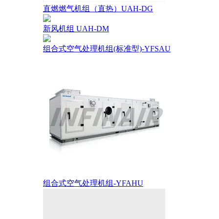
直燃燃气机组（直热）UAH-DG
新风机组 UAH-DM
组合式空气处理机组(标准型)-YFSAU
组合式空气处理机组-YFAHU