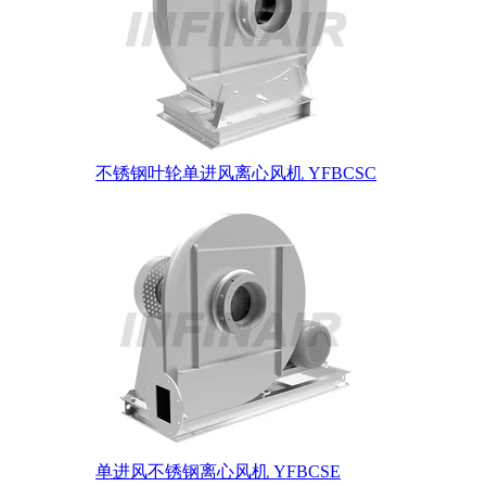
不锈钢叶轮单进风离心风机 YFBCSC
单进风不锈钢离心风机 YFBCSE