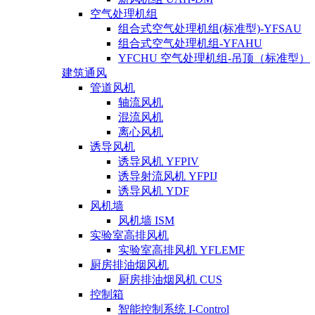
空气处理机组
组合式空气处理机组(标准型)-YFSAU
组合式空气处理机组-YFAHU
YFCHU 空气处理机组-吊顶（标准型）
建筑通风
管道风机
轴流风机
混流风机
离心风机
诱导风机
诱导风机 YFPIV
诱导射流风机 YFPIJ
诱导风机 YDF
风机墙
风机墙 ISM
实验室高排风机
实验室高排风机 YFLEMF
厨房排油烟风机
厨房排油烟风机 CUS
控制箱
智能控制系统 I-Control