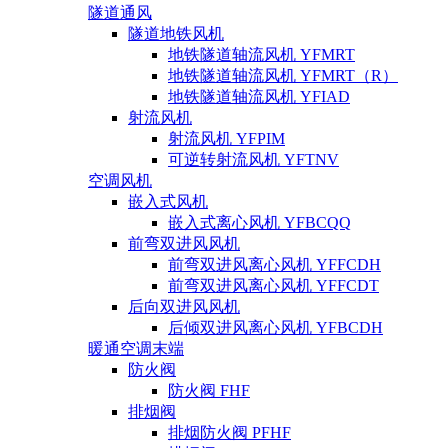
隧道通风
隧道地铁风机
地铁隧道轴流风机 YFMRT
地铁隧道轴流风机 YFMRT（R）
地铁隧道轴流风机 YFIAD
射流风机
射流风机 YFPIM
可逆转射流风机 YFTNV
空调风机
嵌入式风机
嵌入式离心风机 YFBCQQ
前弯双进风风机
前弯双进风离心风机 YFFCDH
前弯双进风离心风机 YFFCDT
后向双进风风机
后倾双进风离心风机 YFBCDH
暖通空调末端
防火阀
防火阀 FHF
排烟阀
排烟防火阀 PFHF