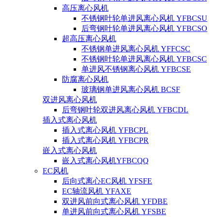
高压离心风机
不锈钢叶轮单进风离心风机 YFBCSU
后弯钢叶轮单进风离心风机 YFBCSO
超高压离心风机
不锈钢单进风离心风机 YFFCSC
不锈钢叶轮单进风离心风机 YFBCSC
单进风不锈钢离心风机 YFBCSE
防腐离心风机
玻璃钢单进风离心风机 BCSF
双进风离心风机
后弯钢叶轮双进风离心风机 YFBCDL
插入式离心风机
插入式离心风机 YFBCPL
插入式离心风机 YFBCPR
嵌入式离心风机
嵌入式离心风机YFBCQQ
EC风机
后向式离心EC风机 YFSFE
EC轴流风机 YFAXE
双进风前向式离心风机 YFDBE
单进风前向式离心风机 YFSBE