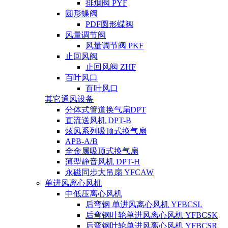
排烟阀 PYF
圆形蝶阀
PDF圆形蝶阀
风量调节阀
风量调节阀 PKF
止回风阀
止回风阀 ZHF
百叶风口
百叶风口
其它通风设备
分体式管道换气扇DPT
直流送风机 DPT-B
炫风系列吸顶式换气扇
APB-A/B
全金属吸顶式换气扇
薄型静音风机 DPT-H
永磁同步大吊扇 YFCAW
单进风离心风机
中低压离心风机
后弯钢 单进风离心风机 YFBCSL
后弯钢叶轮单进风离心风机 YFBCSK
后弯钢叶轮单进风离心风机 YFBCSR