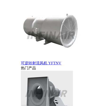
可逆转射流风机 YFTNV
热门产品