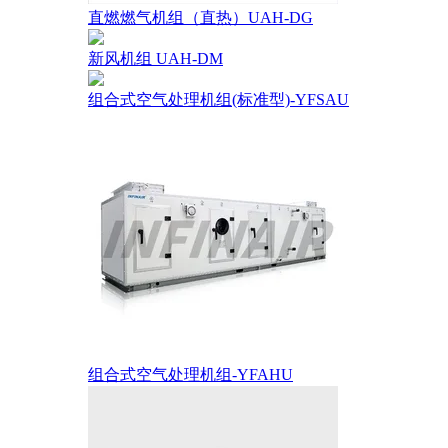
直燃燃气机组（直热）UAH-DG
新风机组 UAH-DM
组合式空气处理机组(标准型)-YFSAU
组合式空气处理机组-YFAHU