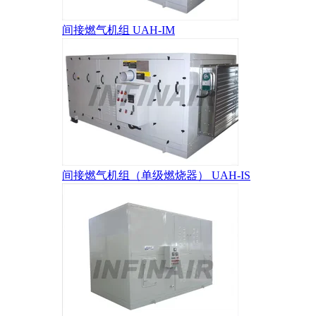
间接燃气机组 UAH-IM
间接燃气机组（单级燃烧器） UAH-IS