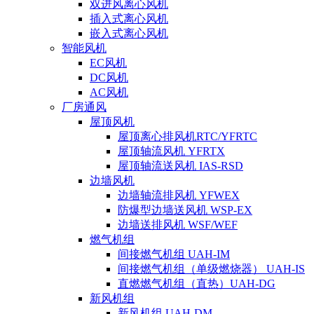
双进风离心风机
插入式离心风机
嵌入式离心风机
智能风机
EC风机
DC风机
AC风机
厂房通风
屋顶风机
屋顶离心排风机RTC/YFRTC
屋顶轴流风机 YFRTX
屋顶轴流送风机 IAS-RSD
边墙风机
边墙轴流排风机 YFWEX
防爆型边墙送风机 WSP-EX
边墙送排风机 WSF/WEF
燃气机组
间接燃气机组 UAH-IM
间接燃气机组（单级燃烧器） UAH-IS
直燃燃气机组（直热）UAH-DG
新风机组
新风机组 UAH-DM