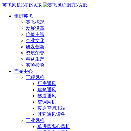
英飞风机INFINAIR
走进英飞
英飞概况
发展沿革
价值主张
企业文化
研发创新
资质荣誉
精益生产
实验检验
产品中心
工程风机
厂房通风
建筑通风
隧道通风
空调风机
暖通空调末端
其它通风设备
工业风机
单进风离心风机