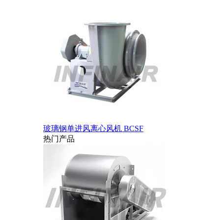
玻璃钢单进风离心风机 BCSF
热门产品