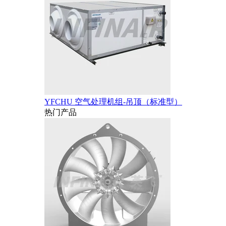
YFCHU 空气处理机组-吊顶（标准型）
热门产品