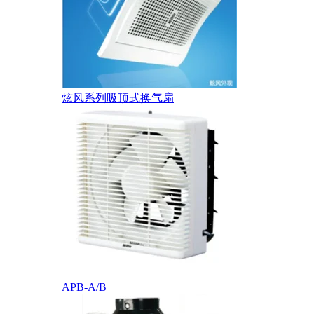
炫风系列吸顶式换气扇
APB-A/B