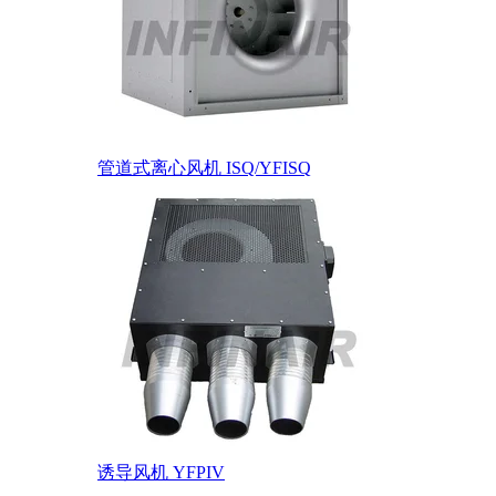
管道式离心风机 ISQ/YFISQ
诱导风机 YFPIV