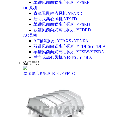
单进风前向式离心风机 YFSBE
DC风机
直流无刷轴流风机 YFAXD
后向式离心风机 YFSFD
单进风前向式离心风机 YFSBD
双进风前向式离心风机 YFDBD
AC风机
AC轴流风机 YFAXS / YFAXA
双进风前向式离心风机 YFDBS/YFDBA
单进风前向式离心风机 YFSBS/YFSBA
后向式离心风机 YFSFS / YFSFA
热门产品
屋顶离心排风机RTC/YFRTC