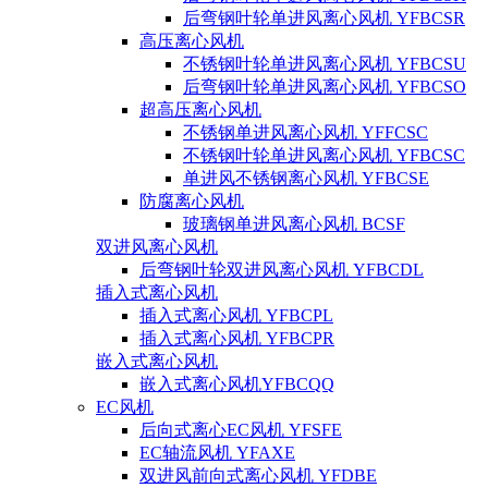
后弯钢叶轮单进风离心风机 YFBCSR
高压离心风机
不锈钢叶轮单进风离心风机 YFBCSU
后弯钢叶轮单进风离心风机 YFBCSO
超高压离心风机
不锈钢单进风离心风机 YFFCSC
不锈钢叶轮单进风离心风机 YFBCSC
单进风不锈钢离心风机 YFBCSE
防腐离心风机
玻璃钢单进风离心风机 BCSF
双进风离心风机
后弯钢叶轮双进风离心风机 YFBCDL
插入式离心风机
插入式离心风机 YFBCPL
插入式离心风机 YFBCPR
嵌入式离心风机
嵌入式离心风机YFBCQQ
EC风机
后向式离心EC风机 YFSFE
EC轴流风机 YFAXE
双进风前向式离心风机 YFDBE