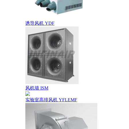
诱导风机 YDF
风机墙 ISM
实验室高排风机 YFLEMF