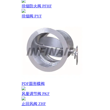
排烟防火阀 PFHF
排烟阀 PYF
PDF圆形蝶阀
风量调节阀 PKF
止回风阀 ZHF