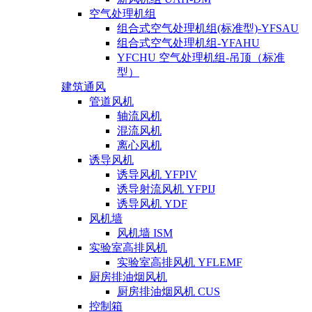
空气处理机组
组合式空气处理机组(标准型)-YFSAU
组合式空气处理机组-YFAHU
YFCHU 空气处理机组-吊顶（标准
型）
建筑通风
管道风机
轴流风机
混流风机
离心风机
诱导风机
诱导风机 YFPIV
诱导射流风机 YFPIJ
诱导风机 YDF
风机墙
风机墙 ISM
实验室高排风机
实验室高排风机 YFLEMF
厨房排油烟风机
厨房排油烟风机 CUS
控制箱