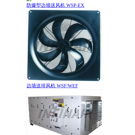
防爆型边墙送风机 WSP-EX
边墙送排风机 WSF/WEF