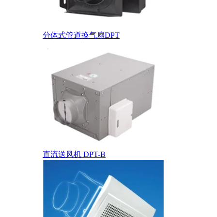
分体式管道换气扇DPT
直流送风机 DPT-B