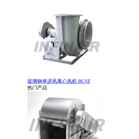
玻璃钢单进风离心风机 BCSF
热门产品