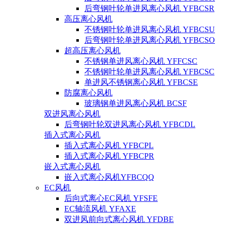
后弯钢叶轮单进风离心风机 YFBCSR
高压离心风机
不锈钢叶轮单进风离心风机 YFBCSU
后弯钢叶轮单进风离心风机 YFBCSO
超高压离心风机
不锈钢单进风离心风机 YFFCSC
不锈钢叶轮单进风离心风机 YFBCSC
单进风不锈钢离心风机 YFBCSE
防腐离心风机
玻璃钢单进风离心风机 BCSF
双进风离心风机
后弯钢叶轮双进风离心风机 YFBCDL
插入式离心风机
插入式离心风机 YFBCPL
插入式离心风机 YFBCPR
嵌入式离心风机
嵌入式离心风机YFBCQQ
EC风机
后向式离心EC风机 YFSFE
EC轴流风机 YFAXE
双进风前向式离心风机 YFDBE