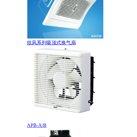
炫风系列吸顶式换气扇
APB-A/B