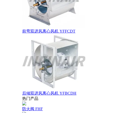
前弯双进风离心风机 YFFCDT
后倾双进风离心风机 YFBCDH
热门产品
防火阀 FHF