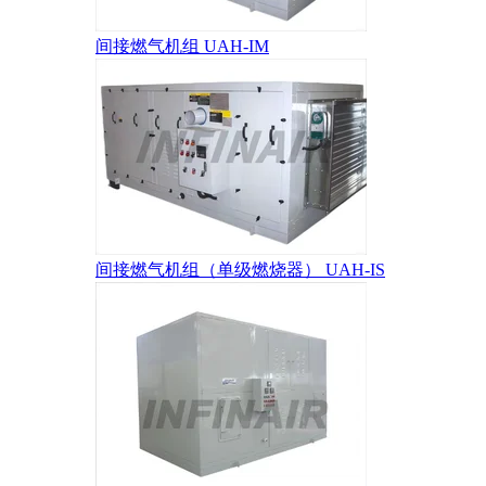
间接燃气机组 UAH-IM
间接燃气机组（单级燃烧器） UAH-IS