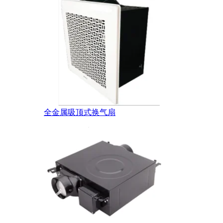
全金属吸顶式换气扇