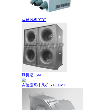
诱导风机 YDF
风机墙 ISM
实验室高排风机 YFLEMF