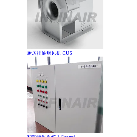
厨房排油烟风机 CUS