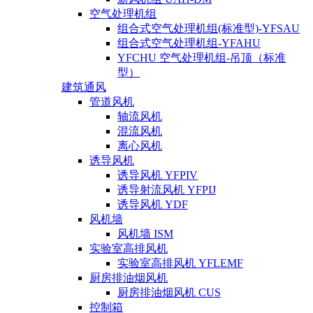
空气处理机组
组合式空气处理机组(标准型)-YFSAU
组合式空气处理机组-YFAHU
YFCHU 空气处理机组-吊顶（标准
型）
建筑通风
管道风机
轴流风机
混流风机
离心风机
诱导风机
诱导风机 YFPIV
诱导射流风机 YFPIJ
诱导风机 YDF
风机墙
风机墙 ISM
实验室高排风机
实验室高排风机 YFLEMF
厨房排油烟风机
厨房排油烟风机 CUS
控制箱