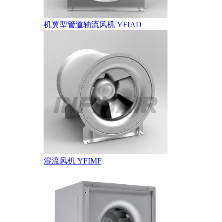
机翼型管道轴流风机 YFIAD
混流风机 YFIMF