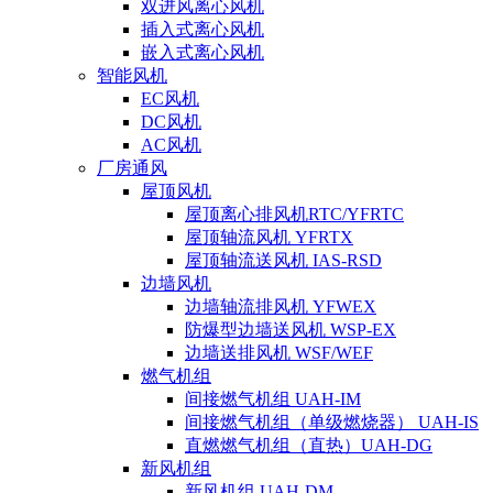
双进风离心风机
插入式离心风机
嵌入式离心风机
智能风机
EC风机
DC风机
AC风机
厂房通风
屋顶风机
屋顶离心排风机RTC/YFRTC
屋顶轴流风机 YFRTX
屋顶轴流送风机 IAS-RSD
边墙风机
边墙轴流排风机 YFWEX
防爆型边墙送风机 WSP-EX
边墙送排风机 WSF/WEF
燃气机组
间接燃气机组 UAH-IM
间接燃气机组（单级燃烧器） UAH-IS
直燃燃气机组（直热）UAH-DG
新风机组
新风机组 UAH-DM