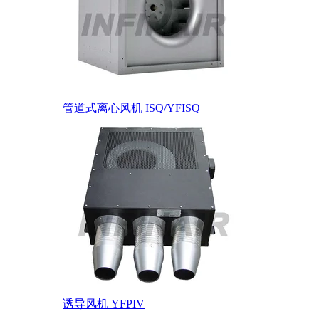
管道式离心风机 ISQ/YFISQ
诱导风机 YFPIV