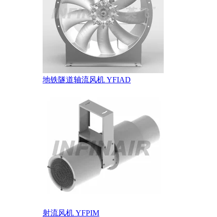
地铁隧道轴流风机 YFIAD
射流风机 YFPIM