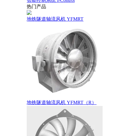
智能控制系统 I-Control
热门产品
地铁隧道轴流风机 YFMRT
地铁隧道轴流风机 YFMRT（R）