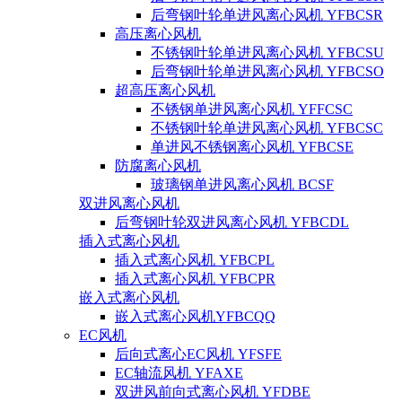
后弯钢叶轮单进风离心风机 YFBCSR
高压离心风机
不锈钢叶轮单进风离心风机 YFBCSU
后弯钢叶轮单进风离心风机 YFBCSO
超高压离心风机
不锈钢单进风离心风机 YFFCSC
不锈钢叶轮单进风离心风机 YFBCSC
单进风不锈钢离心风机 YFBCSE
防腐离心风机
玻璃钢单进风离心风机 BCSF
双进风离心风机
后弯钢叶轮双进风离心风机 YFBCDL
插入式离心风机
插入式离心风机 YFBCPL
插入式离心风机 YFBCPR
嵌入式离心风机
嵌入式离心风机YFBCQQ
EC风机
后向式离心EC风机 YFSFE
EC轴流风机 YFAXE
双进风前向式离心风机 YFDBE