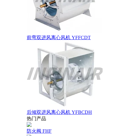
前弯双进风离心风机 YFFCDT
后倾双进风离心风机 YFBCDH
热门产品
防火阀 FHF