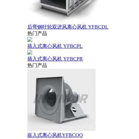
后弯钢叶轮双进风离心风机 YFBCDL
热门产品
插入式离心风机 YFBCPL
插入式离心风机 YFBCPR
热门产品
嵌入式离心风机YFBCQQ