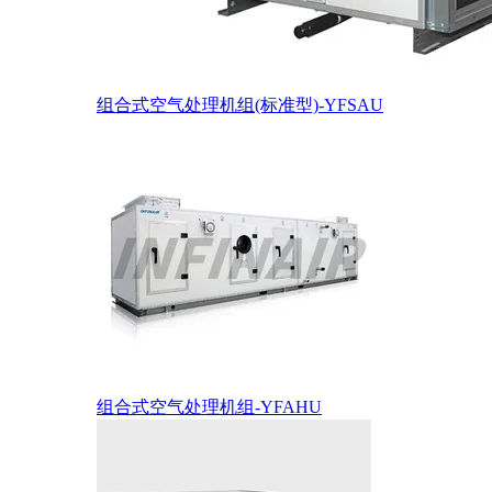
组合式空气处理机组(标准型)-YFSAU
组合式空气处理机组-YFAHU