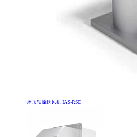
屋顶轴流送风机 IAS-RSD