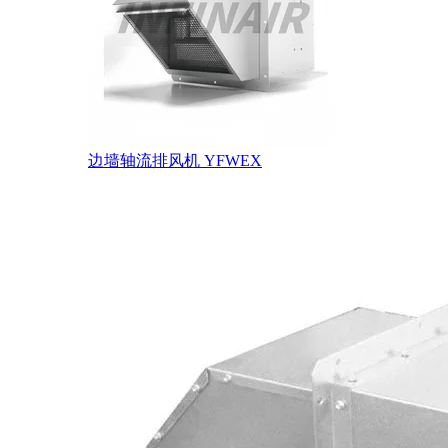
边墙轴流排风机 YFWEX