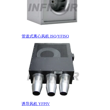
管道式离心风机 ISQ/YFISQ
诱导风机 YFPIV