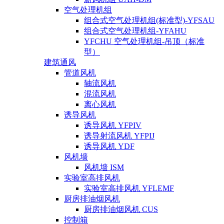
空气处理机组
组合式空气处理机组(标准型)-YFSAU
组合式空气处理机组-YFAHU
YFCHU 空气处理机组-吊顶（标准
型）
建筑通风
管道风机
轴流风机
混流风机
离心风机
诱导风机
诱导风机 YFPIV
诱导射流风机 YFPIJ
诱导风机 YDF
风机墙
风机墙 ISM
实验室高排风机
实验室高排风机 YFLEMF
厨房排油烟风机
厨房排油烟风机 CUS
控制箱