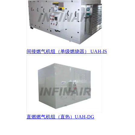
间接燃气机组（单级燃烧器） UAH-IS
直燃燃气机组（直热）UAH-DG