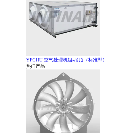
YFCHU 空气处理机组-吊顶（标准型）
热门产品