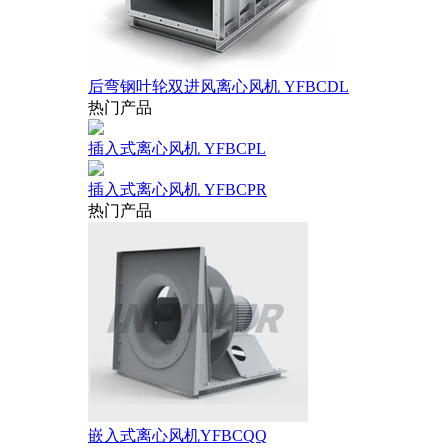
后弯钢叶轮双进风离心风机 YFBCDL
热门产品
插入式离心风机 YFBCPL
插入式离心风机 YFBCPR
热门产品
嵌入式离心风机YFBCQQ