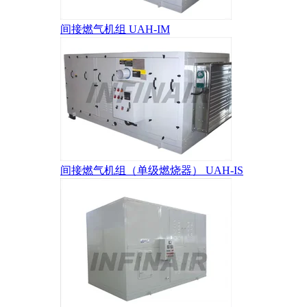
间接燃气机组 UAH-IM
间接燃气机组（单级燃烧器） UAH-IS