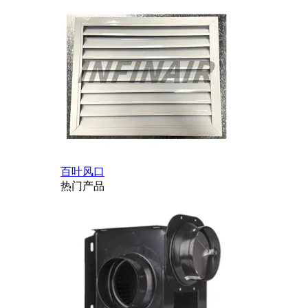
百叶风口
热门产品