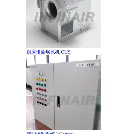
厨房排油烟风机 CUS