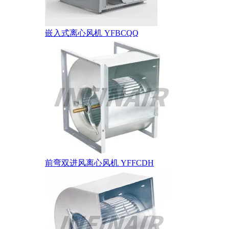
嵌入式离心风机 YFBCQQ
前弯双进风离心风机 YFFCDH