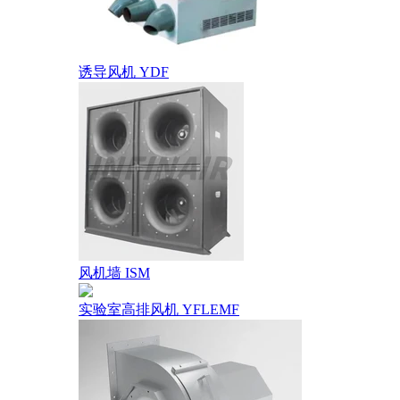
诱导风机 YDF
风机墙 ISM
实验室高排风机 YFLEMF