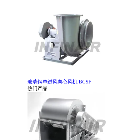
玻璃钢单进风离心风机 BCSF
热门产品