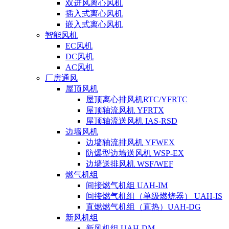
双进风离心风机
插入式离心风机
嵌入式离心风机
智能风机
EC风机
DC风机
AC风机
厂房通风
屋顶风机
屋顶离心排风机RTC/YFRTC
屋顶轴流风机 YFRTX
屋顶轴流送风机 IAS-RSD
边墙风机
边墙轴流排风机 YFWEX
防爆型边墙送风机 WSP-EX
边墙送排风机 WSF/WEF
燃气机组
间接燃气机组 UAH-IM
间接燃气机组（单级燃烧器） UAH-IS
直燃燃气机组（直热）UAH-DG
新风机组
新风机组 UAH-DM