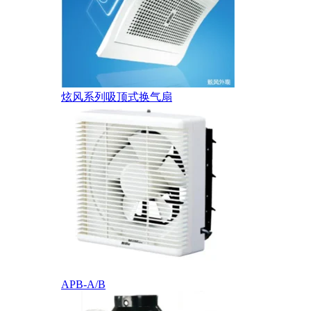
炫风系列吸顶式换气扇
APB-A/B