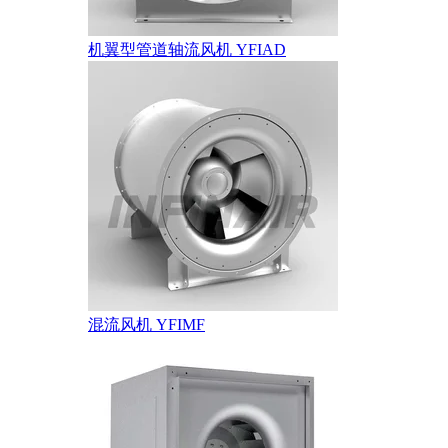
机翼型管道轴流风机 YFIAD
混流风机 YFIMF